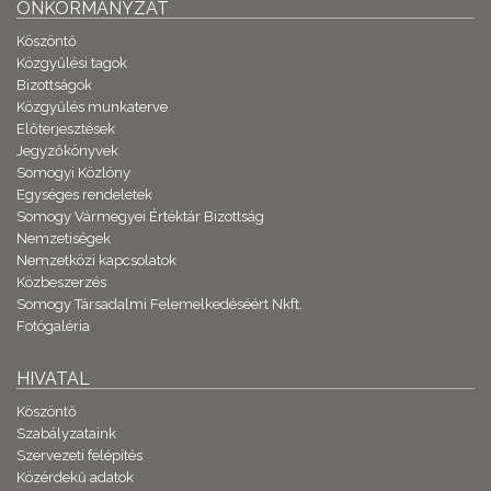
ÖNKORMÁNYZAT
Köszöntő
Közgyűlési tagok
Bizottságok
Közgyűlés munkaterve
Előterjesztések
Jegyzőkönyvek
Somogyi Közlöny
Egységes rendeletek
Somogy Vármegyei Értéktár Bizottság
Nemzetiségek
Nemzetközi kapcsolatok
Közbeszerzés
Somogy Társadalmi Felemelkedéséért Nkft.
Fotógaléria
HIVATAL
Köszöntő
Szabályzataink
Szervezeti felépítés
Közérdekű adatok