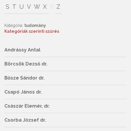
S
T
U
V
W
X
Y
Z
Kategória:
tudomány
Kategóriák szerinti szűrés
Andrássy Antal
Börcsök Dezső dr.
Bősze Sándor dr.
Csapó János dr.
Császár Elemér, dr.
Csorba József dr.