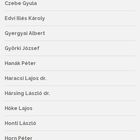
Czebe Gyula
Edvi Illés Károly
Gyergyai Albert
Györki József
Hanák Péter
Haracsi Lajos dr.
Hársing László dr.
Hőke Lajos
Honti László
Horn Péter