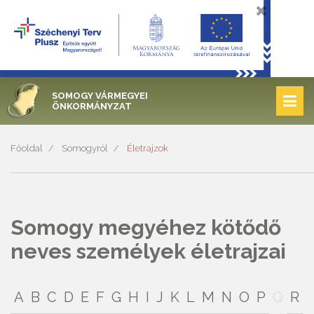
SOMOGY VÁRMEGYEI
ÖNKORMÁNYZAT
Főoldal
Somogyról
Életrajzok
Somogy megyéhez kötődő
neves személyek életrajzai
A
B
C
D
E
F
G
H
I
J
K
L
M
N
O
P
Q
R