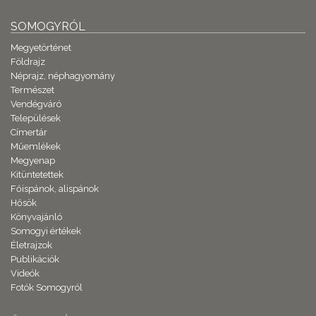
SOMOGYRÓL
Megyetörténet
Földrajz
Néprajz, néphagyomány
Természet
Vendégváró
Települések
Címertár
Műemlékek
Megyenap
Kitüntetettek
Főispánok, alispánok
Hősök
Könyvajánló
Somogyi értékek
Életrajzok
Publikációk
Videók
Fotók Somogyról