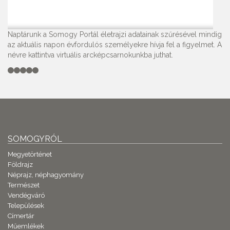
Naptárunk a Somogy Portál életrajzi adatainak szűrésével mindig
az aktuális napon évfordulós személyekre hívja fel a figyelmet. A
névre kattintva virtuális arcképcsarnokunkba juthat.
SOMOGYRÓL
Megyetörténet
Földrajz
Néprajz, néphagyomány
Természet
Vendégváró
Települések
Címertár
Műemlékek