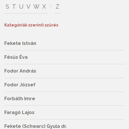
S
T
U
V
W
X
Y
Z
Kategóriák szerinti szűrés
Fekete István
Fésűs Éva
Fodor András
Fodor József
Forbáth Imre
Faragó Lajos
Fekete (Schwarc) Gyula dr.