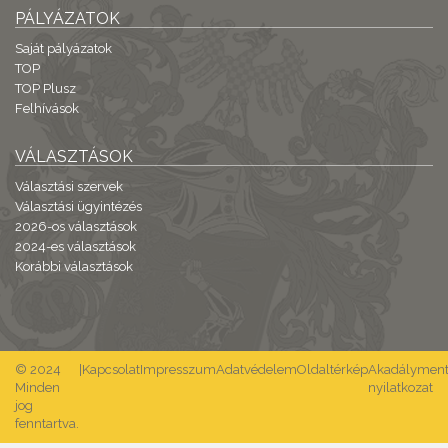
PÁLYÁZATOK
Saját pályázatok
TOP
TOP Plusz
Felhívások
VÁLASZTÁSOK
Választási szervek
Választási ügyintézés
2026-os választások
2024-es választások
Korábbi választások
© 2024
|
Kapcsolat
Impresszum
Adatvédelem
Oldaltérkép
Akadálymente
Minden
nyilatkozat
jog
fenntartva.