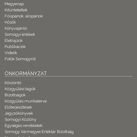
Megyenap
Kitüntetettek
Főispánok, alispánok
Hősök
Könyvajánló
Somogyi értékek
Életrajzok
Publikációk
Videók
Fotók Somogyról
ÖNKORMÁNYZAT
Köszöntő
Közgyűlési tagok
Bizottságok
Közgyűlés munkaterve
Előterjesztések
Jegyzőkönyvek
Somogyi Közlöny
Egységes rendeletek
Somogy Vármegyei Értéktár Bizottság