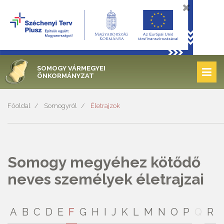
SOMOGY VÁRMEGYEI
ÖNKORMÁNYZAT
Főoldal
Somogyról
Életrajzok
Somogy megyéhez kötődő
neves személyek életrajzai
A
B
C
D
E
F
G
H
I
J
K
L
M
N
O
P
Q
R