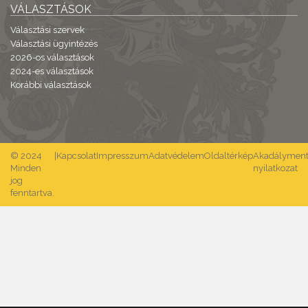
VÁLASZTÁSOK
Választási szervek
Választási ügyintézés
2026-os választások
2024-es választások
Korábbi választások
© 2024
|
Kapcsolat
Impresszum
Adatvédelem
Oldaltérkép
Akadálymente
Minden
nyilatkozat
jog
fenntartva.