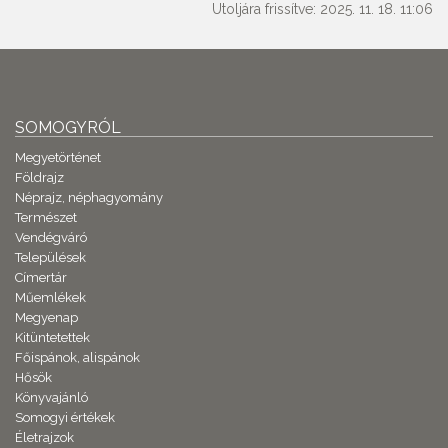
Utoljára frissítve: 2025. 11. 18. 11:06
SOMOGYRÓL
Megyetörténet
Földrajz
Néprajz, néphagyomány
Természet
Vendégváró
Települések
Címertár
Műemlékek
Megyenap
Kitüntetettek
Főispánok, alispánok
Hősök
Könyvajánló
Somogyi értékek
Életrajzok