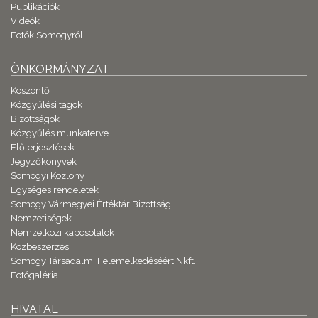
Publikációk
Videók
Fotók Somogyról
ÖNKORMÁNYZAT
Köszöntő
Közgyűlési tagok
Bizottságok
Közgyűlés munkaterve
Előterjesztések
Jegyzőkönyvek
Somogyi Közlöny
Egységes rendeletek
Somogy Vármegyei Értéktár Bizottság
Nemzetiségek
Nemzetközi kapcsolatok
Közbeszerzés
Somogy Társadalmi Felemelkedéséért Nkft.
Fotógaléria
HIVATAL