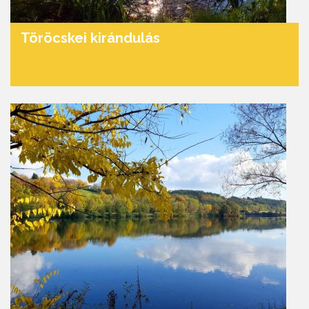
Töröcskei kirándulás