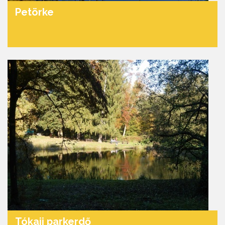
Petörke
Tókaji parkerdő