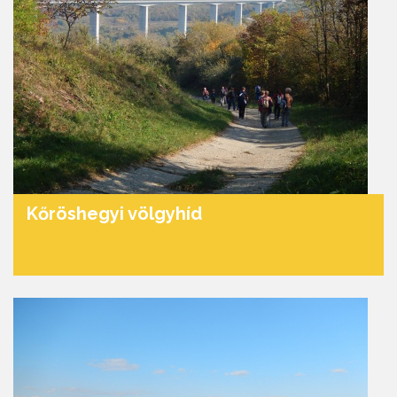
Kőröshegyi völgyhíd