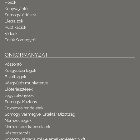
Hősök
Könyvajánló
Somogyi értékek
Életrajzok
Publikációk
Videók
Fotók Somogyról
ÖNKORMÁNYZAT
Köszöntő
Közgyűlési tagok
Bizottságok
Közgyűlés munkaterve
Előterjesztések
Jegyzőkönyvek
Somogyi Közlöny
Egységes rendeletek
Somogy Vármegyei Értéktár Bizottság
Nemzetiségek
Nemzetközi kapcsolatok
Közbeszerzés
Somogy Társadalmi Felemelkedéséért Nkft.