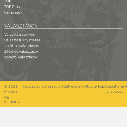
TOP
TOP Plusz
Felhívások
VÁLASZTÁSOK
Választási szervek
Választási ügyintézés
2026-os választások
2024-es választások
Korábbi választások
© 2024
|
Kapcsolat
Impresszum
Adatvédelem
Oldaltérkép
Akadálymente
Minden
nyilatkozat
jog
fenntartva.