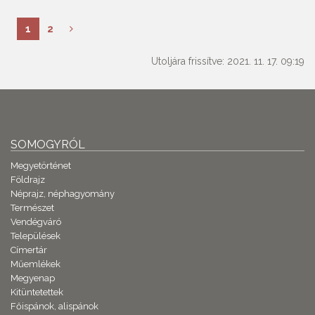
1
2
Utoljára frissítve: 2021. 11. 17. 09:19
SOMOGYRÓL
Megyetörténet
Földrajz
Néprajz, néphagyomány
Természet
Vendégváró
Települések
Címertár
Műemlékek
Megyenap
Kitüntetettek
Főispánok, alispánok