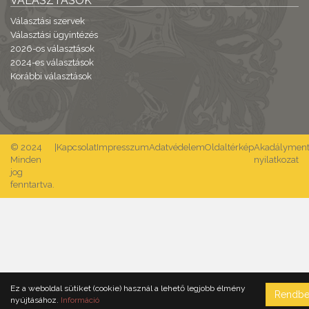
VÁLASZTÁSOK
Választási szervek
Választási ügyintézés
2026-os választások
2024-es választások
Korábbi választások
© 2024
|
Kapcsolat
Impresszum
Adatvédelem
Oldaltérkép
Akadálymente
Minden
nyilatkozat
jog
fenntartva.
Ez a weboldal sütiket (cookie) használ a lehető legjobb élmény
Rendb
nyújtásához.
Információ