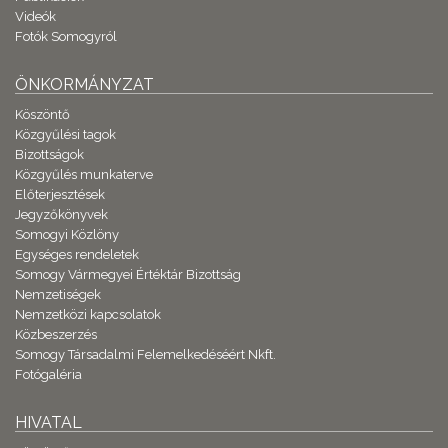
Videók
Fotók Somogyról
ÖNKORMÁNYZAT
Köszöntő
Közgyűlési tagok
Bizottságok
Közgyűlés munkaterve
Előterjesztések
Jegyzőkönyvek
Somogyi Közlöny
Egységes rendeletek
Somogy Vármegyei Értéktár Bizottság
Nemzetiségek
Nemzetközi kapcsolatok
Közbeszerzés
Somogy Társadalmi Felemelkedéséért Nkft.
Fotógaléria
HIVATAL