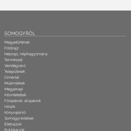
SOMOGYRÓL
Megyetörténet
Földrajz
Néprajz, néphagyomány
Természet
Vendégváró
Települések
Címertár
Műemlékek
Megyenap
Kitüntetettek
Főispánok, alispánok
Hősök
Könyvajánló
Somogyi értékek
Életrajzok
Publikációk