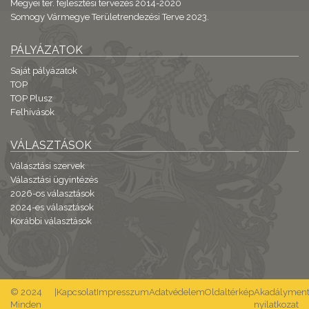
Megyei ter. fejlesztési tervezés 2014-2020
Somogy Vármegye Területrendezési Terve 2023.
PÁLYÁZATOK
Saját pályázatok
TOP
TOP Plusz
Felhívások
VÁLASZTÁSOK
Választási szervek
Választási ügyintézés
2026-os választások
2024-es választások
Korábbi választások
© 2024
|
Kapcsolat
Impresszum
Adatvédelem
Oldaltérkép
Akadálymente
Minden
nyilatkozat