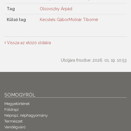
Tag
Olsovszky Árpád
Külső tag
Kecskés Gábor
Molnár Tiborné
Vissza az előző oldalra
Utoljára frissítve: 2026. 01. 19. 10:53
SOMOGYRÓL
Megyetörténet
Földrajz
Néprajz, néphagyomány
Természet
Vendégváró