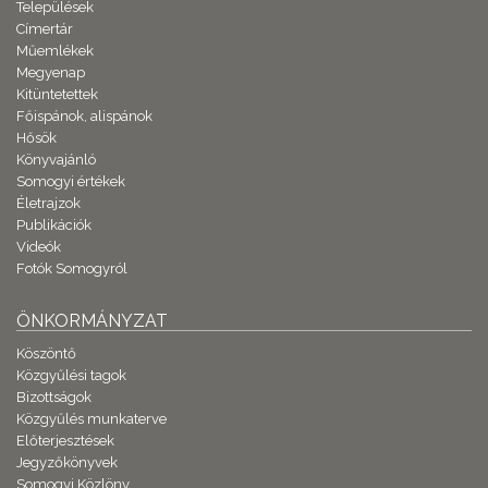
Települések
Címertár
Műemlékek
Megyenap
Kitüntetettek
Főispánok, alispánok
Hősök
Könyvajánló
Somogyi értékek
Életrajzok
Publikációk
Videók
Fotók Somogyról
ÖNKORMÁNYZAT
Köszöntő
Közgyűlési tagok
Bizottságok
Közgyűlés munkaterve
Előterjesztések
Jegyzőkönyvek
Somogyi Közlöny