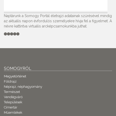
Naptárunk a Somogy Portál életrajzi adatainak szűrésével mindig
az aktuális napon évfordulós személyekre hívja fel a figyelmet. A
névre kattintva virtuális arcképcsarnokunkba juthat.
SOMOGYRÓL
Megyetörténet
Földrajz
Néprajz, néphagyomány
Természet
Vendégváró
Települések
Címertár
Műemlékek