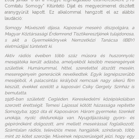
Comitatu Somogy” Kitüntető Díjat és megyecímerrel díszített
aranygyűrűt kapott. Ez alkalommal hangzott el az alábbi
laudáció:
Somogy Művészeti díjasa, Kaposvár meseíró díszpolgára, a
Magyar Köztársasági Érdemrend Tisztikeresztjének tulajdonosa,
s akit a Gyermekkönyvek Nemzetközi Tanácsa (IBBY)
életműdíjjal tüntetett ki.
Aktív rádiós éveiben több száz műsora és huszonnyolc
mesejátéka került adásba, amelyekből később meseregények
születtek. Humánummal, hittel, szeretettel átszőtt meséin,
meseregényein generációk nevelkedtek. Egyik legnépszerűbb
meséjéből, A palacsintás királyból nemcsak nagy sikerű film
készült, évekkel ezelőtt a kaposvári Csiky Gergely Színház is
bemutatta.
1926-ban született Cegléden. Kereskedelmi középiskolában
szerzett érettségit. Temesi Lajossal kötött házassága repítette
Somogyba; 1950 óta él Kaposváron. Három gyermeke, tizenkét
unokája, nyolc dédunokája van. Nyugdíjazásáig gyors- és
gépírónőként dolgozott, ami mellett meseírással foglalkozott.
Számtalan rádiós, televíziós mese, hangjáték, színdarab, több
mint 20 kötet szerzője. Műveinek népszerűségét jelzi, hogy egy