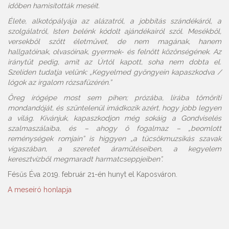
időben hamisították meséit.
Élete, alkotópályája az alázatról, a jobbítás szándékáról, a
szolgálatról, Isten belénk kódolt ajándékairól szól. Mesékből,
versekből szőtt életművet, de nem magának, hanem
hallgatóinak, olvasóinak, gyermek- és felnőtt közönségének. Az
iránytűt pedig, amit az Úrtól kapott, soha nem dobta el.
Szelíden tudatja velünk: „Kegyelmed gyöngyein kapaszkodva /
lógok az irgalom rózsafüzérén.”
Öreg írógépe most sem pihen; prózába, lírába tömöríti
mondandóját, és szüntelenül imádkozik azért, hogy jobb legyen
a világ. Kívánjuk, kapaszkodjon még sokáig a Gondviselés
szalmaszálaiba, és – ahogy ő fogalmaz – „beomlott
reménységek romjain” is higgyen „a tücsökmuzsikás szavak
vigaszában, a szeretet áramütéseiben, a kegyelem
keresztvízből megmaradt harmatcseppjeiben”.
Fésűs Éva 2019. február 21-én hunyt el Kaposváron.
A meseíró honlapja