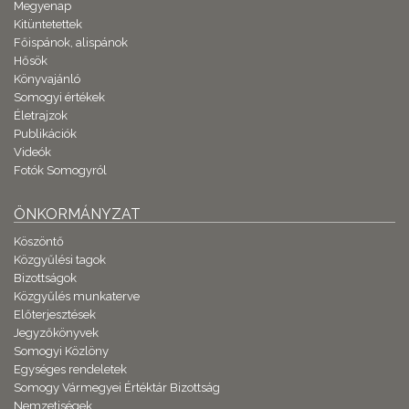
Megyenap
Kitüntetettek
Főispánok, alispánok
Hősök
Könyvajánló
Somogyi értékek
Életrajzok
Publikációk
Videók
Fotók Somogyról
ÖNKORMÁNYZAT
Köszöntő
Közgyűlési tagok
Bizottságok
Közgyűlés munkaterve
Előterjesztések
Jegyzőkönyvek
Somogyi Közlöny
Egységes rendeletek
Somogy Vármegyei Értéktár Bizottság
Nemzetiségek