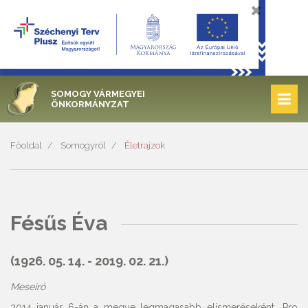
SOMOGY VÁRMEGYEI
ÖNKORMÁNYZAT
Főoldal
Somogyról
Életrajzok
Fésűs Éva
(1926. 05. 14. - 2019. 02. 21.)
Meseíró
2014 január 6-án a megye legmagasabb elismeréseként „Pro