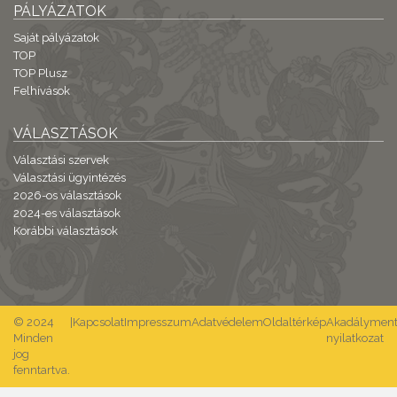
PÁLYÁZATOK
Saját pályázatok
TOP
TOP Plusz
Felhívások
VÁLASZTÁSOK
Választási szervek
Választási ügyintézés
2026-os választások
2024-es választások
Korábbi választások
© 2024
|
Kapcsolat
Impresszum
Adatvédelem
Oldaltérkép
Akadálymente
Minden
nyilatkozat
jog
fenntartva.