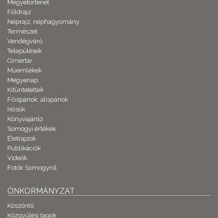
Megyetörténet
Földrajz
Néprajz, néphagyomány
Természet
Vendégváró
Települések
Címertár
Műemlékek
Megyenap
Kitüntetettek
Főispánok, alispánok
Hősök
Könyvajánló
Somogyi értékek
Életrajzok
Publikációk
Videók
Fotók Somogyról
ÖNKORMÁNYZAT
Köszöntő
Közgyűlési tagok