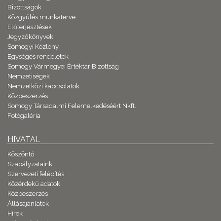
Bizottságok
Közgyűlés munkaterve
Előterjesztések
Jegyzőkönyvek
Somogyi Közlöny
Egységes rendeletek
Somogy Vármegyei Értéktár Bizottság
Nemzetiségek
Nemzetközi kapcsolatok
Közbeszerzés
Somogy Társadalmi Felemelkedéséért Nkft.
Fotógaléria
HIVATAL
Köszöntő
Szabályzataink
Szervezeti felépítés
Közérdekű adatok
Közbeszerzés
Állásajánlatok
Hírek