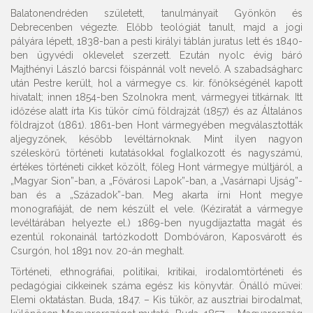
Balatonendréden született, tanulmányait Gyönkön és
Debrecenben végezte. Előbb teológiát tanult, majd a jogi
pályára lépett, 1838-ban a pesti királyi táblán juratus lett és 1840-
ben ügyvédi oklevelet szerzett. Ezután nyolc évig báró
Majthényi László barcsi főispánnál volt nevelő. A szabadságharc
után Pestre került, hol a vármegye cs. kir. főnökségénél kapott
hivatalt; innen 1854-ben Szolnokra ment, vármegyei titkárnak. Itt
időzése alatt írta Kis tükör című földrajzát (1857) és az Általános
földrajzot (1861). 1861-ben Hont vármegyében megválasztották
aljegyzőnek, később levéltárnoknak. Mint ilyen nagyon
széleskörű történeti kutatásokkal foglalkozott és nagyszámú,
értékes történeti cikket közölt, főleg Hont vármegye múltjáról, a
„Magyar Sion”-ban, a „Fővárosi Lapok”-ban, a „Vasárnapi Ujság”-
ban és a „Századok”-ban. Meg akarta írni Hont megye
monografiáját, de nem készült el vele. (Kéziratát a vármegye
levéltárában helyezte el.) 1869-ben nyugdíjaztatta magát és
ezentúl rokonainál tartózkodott Dombóváron, Kaposvárott és
Csurgón, hol 1891 nov. 20-án meghalt.
Történeti, ethnográfiai, politikai, kritikai, irodalomtörténeti és
pedagógiai cikkeinek száma egész kis könyvtár. Önálló művei:
Elemi oktatástan. Buda, 1847. – Kis tükör, az ausztriai birodalmat,