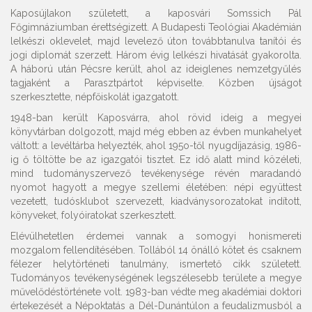
Kaposújlakon született, a kaposvári Somssich Pál
Főgimnáziumban érettségizett. A Budapesti Teológiai Akadémián
lelkészi oklevelet, majd levelező úton továbbtanulva tanítói és
jogi diplomát szerzett. Három évig lelkészi hivatását gyakorolta.
A háború után Pécsre került, ahol az ideiglenes nemzetgyűlés
tagjaként a Parasztpártot képviselte. Közben újságot
szerkesztette, népfőiskolát igazgatott.
1948-ban került Kaposvárra, ahol rövid ideig a megyei
könyvtárban dolgozott, majd még ebben az évben munkahelyet
váltott: a levéltárba helyezték, ahol 195o-től nyugdíjazásig, 1986-
ig ő töltötte be az igazgatói tisztet. Ez idő alatt mind közéleti,
mind tudományszervező tevékenysége révén maradandó
nyomot hagyott a megye szellemi életében: népi együttest
vezetett, tudósklubot szervezett, kiadványsorozatokat indított,
könyveket, folyóiratokat szerkesztett.
Elévülhetetlen érdemei vannak a somogyi honismereti
mozgalom fellendítésében. Tollából 14 önálló kötet és csaknem
félezer helytörténeti tanulmány, ismertető cikk született.
Tudományos tevékenységének legszélesebb területe a megye
művelődéstörténete volt. 1983-ban védte meg akadémiai doktori
értekezését a Népoktatás a Dél-Dunántúlon a feudalizmusból a