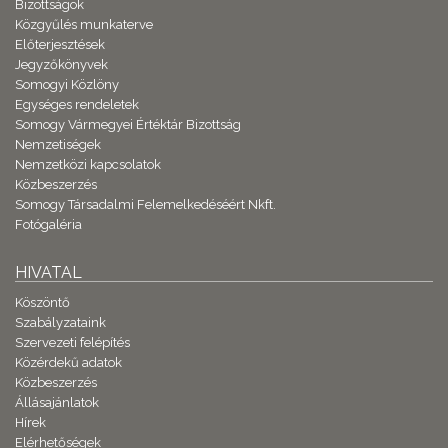
Bizottságok
Közgyűlés munkaterve
Előterjesztések
Jegyzőkönyvek
Somogyi Közlöny
Egységes rendeletek
Somogy Vármegyei Értéktár Bizottság
Nemzetiségek
Nemzetközi kapcsolatok
Közbeszerzés
Somogy Társadalmi Felemelkedéséért Nkft.
Fotógaléria
HIVATAL
Köszöntő
Szabályzataink
Szervezeti felépítés
Közérdekű adatok
Közbeszerzés
Állásajánlatok
Hírek
Elérhetőségek