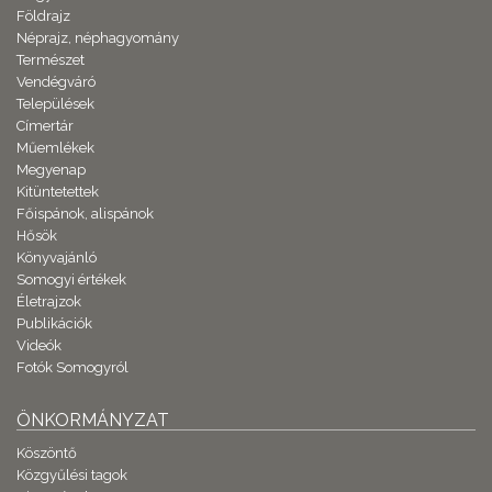
Földrajz
Néprajz, néphagyomány
Természet
Vendégváró
Települések
Címertár
Műemlékek
Megyenap
Kitüntetettek
Főispánok, alispánok
Hősök
Könyvajánló
Somogyi értékek
Életrajzok
Publikációk
Videók
Fotók Somogyról
ÖNKORMÁNYZAT
Köszöntő
Közgyűlési tagok