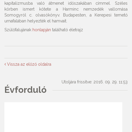
kapitalizmusba való átmenet időszakában címmel. Széles
körben ismert kötete a Harminc nemzedék vallomása
Somogyról c. olvasókönyv. Budapesten, a Kerepesi temető
urnafalában helyezték el hamvait.
Szülőfalujának
honlapján
található életrajz
Vissza az előző oldalra
Utoljára frissítve: 2016. 09. 29. 11:53
Évforduló