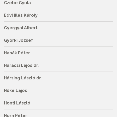
Czebe Gyula
Edvi Illés Károly
Gyergyai Albert
Györki József
Hanák Péter
Haracsi Lajos dr.
Hársing László dr.
Hőke Lajos
Honti László
Horn Péter