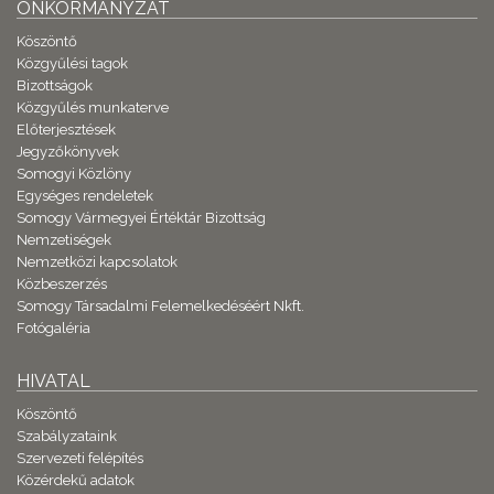
ÖNKORMÁNYZAT
Köszöntő
Közgyűlési tagok
Bizottságok
Közgyűlés munkaterve
Előterjesztések
Jegyzőkönyvek
Somogyi Közlöny
Egységes rendeletek
Somogy Vármegyei Értéktár Bizottság
Nemzetiségek
Nemzetközi kapcsolatok
Közbeszerzés
Somogy Társadalmi Felemelkedéséért Nkft.
Fotógaléria
HIVATAL
Köszöntő
Szabályzataink
Szervezeti felépítés
Közérdekű adatok