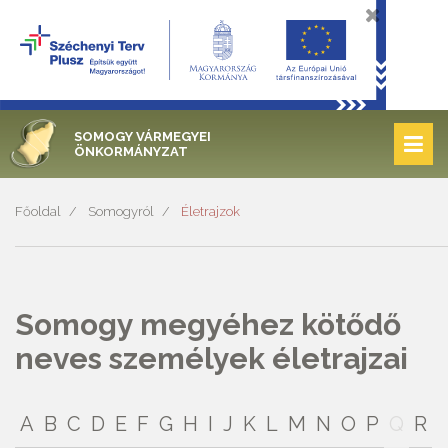
SOMOGY VÁRMEGYEI
ÖNKORMÁNYZAT
Főoldal
Somogyról
Életrajzok
Somogy megyéhez kötődő
neves személyek életrajzai
A
B
C
D
E
F
G
H
I
J
K
L
M
N
O
P
Q
R