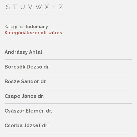
S
T
U
V
W
X
Y
Z
Kategória:
tudomány
Kategóriák szerinti szűrés
Andrássy Antal
Börcsök Dezső dr.
Bősze Sándor dr.
Csapó János dr.
Császár Elemér, dr.
Csorba József dr.