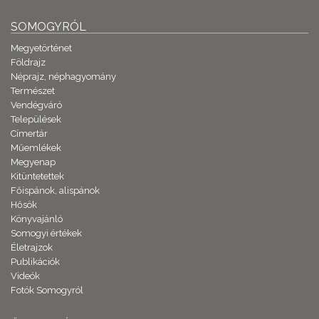
SOMOGYRÓL
Megyetörténet
Földrajz
Néprajz, néphagyomány
Természet
Vendégváró
Települések
Címertár
Műemlékek
Megyenap
Kitüntetettek
Főispánok, alispánok
Hősök
Könyvajánló
Somogyi értékek
Életrajzok
Publikációk
Videók
Fotók Somogyról