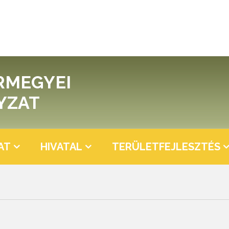
RMEGYEI
YZAT
AT
HIVATAL
TERÜLETFEJLESZTÉS