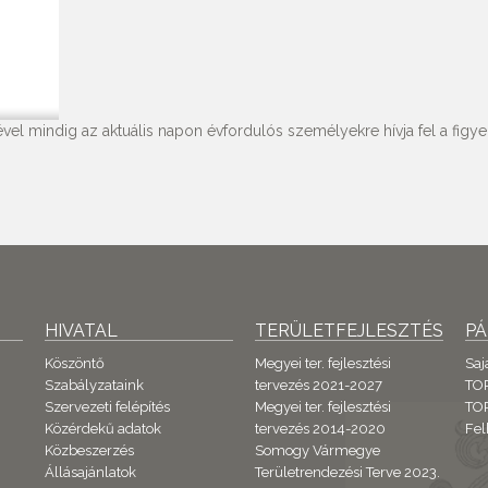
vel mindig az aktuális napon évfordulós személyekre hívja fel a figyel
HIVATAL
TERÜLETFEJLESZTÉS
P
Köszöntő
Megyei ter. fejlesztési
Saj
Szabályzataink
tervezés 2021-2027
TO
Szervezeti felépítés
Megyei ter. fejlesztési
TOP
Közérdekű adatok
tervezés 2014-2020
Fel
Közbeszerzés
Somogy Vármegye
Állásajánlatok
Területrendezési Terve 2023.