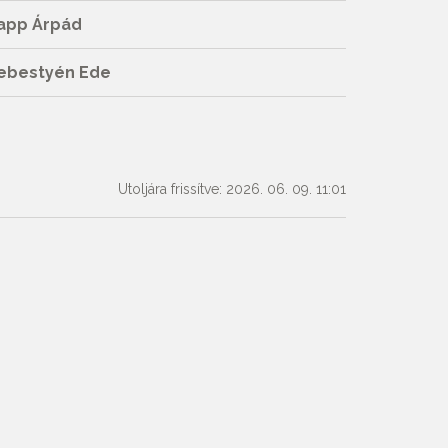
app Árpád
ebestyén Ede
Utoljára frissítve: 2026. 06. 09. 11:01