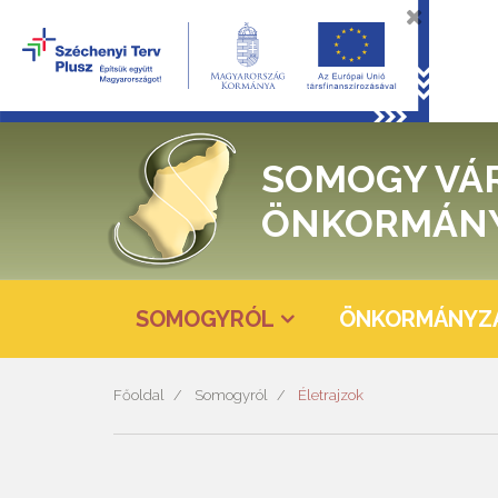
SOMOGY VÁ
ÖNKORMÁN
SOMOGYRÓL
ÖNKORMÁNYZ
Főoldal
Somogyról
Életrajzok