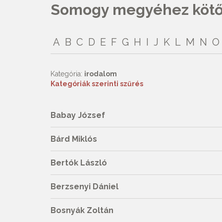
Somogy megyéhez kötőd
A
B
C
D
E
F
G
H
I
J
K
L
M
N
O
Kategória:
irodalom
Kategóriák szerinti szűrés
Babay József
Bárd Miklós
Bertók László
Berzsenyi Dániel
Bosnyák Zoltán