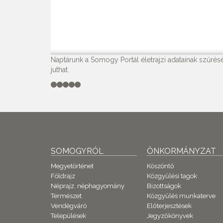
Naptárunk a Somogy Portál életrajzi adatainak szűrésé
juthat.
SOMOGYRÓL
ÖNKORMÁNYZAT
Megyetörténet
Köszöntő
Földrajz
Közgyűlési tagok
Néprajz, néphagyomány
Bizottságok
Természet
Közgyűlés munkaterve
Vendégváró
Előterjesztések
Települések
Jegyzőkönyvek