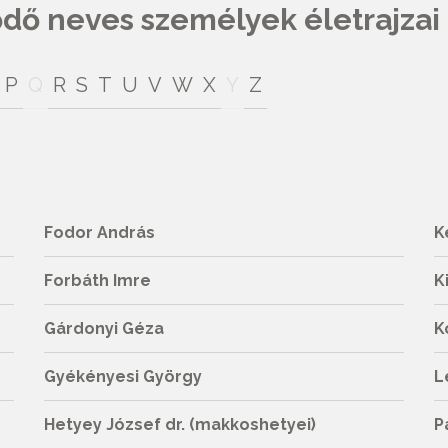
ő neves személyek életrajzai
P
Q
R
S
T
U
V
W
X
Y
Z
Fodor András
K
Forbáth Imre
K
Gárdonyi Géza
K
Gyékényesi György
L
Hetyey József dr. (makkoshetyei)
P