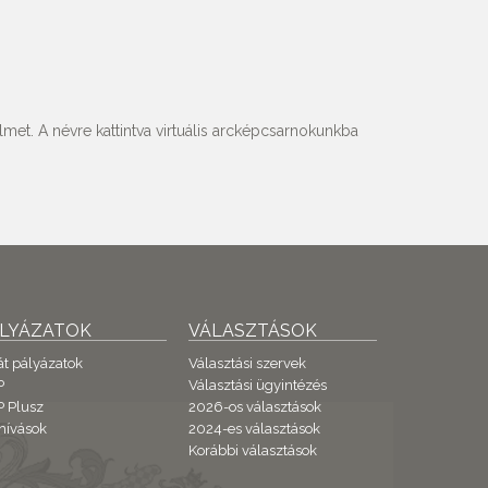
met. A névre kattintva virtuális arcképcsarnokunkba
ÁLYÁZATOK
VÁLASZTÁSOK
át pályázatok
Választási szervek
P
Választási ügyintézés
 Plusz
2026-os választások
hívások
2024-es választások
Korábbi választások