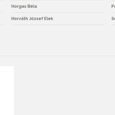
Horgas Béla
P
Horváth József Elek
S