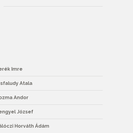
erék Imre
isfaludy Atala
ozma Andor
engyel József
álóczi Horváth Ádám