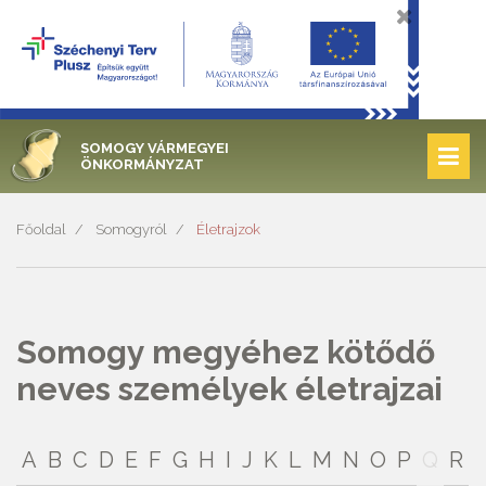
SOMOGY VÁRMEGYEI
ÖNKORMÁNYZAT
Főoldal
Somogyról
Életrajzok
Somogy megyéhez kötődő
neves személyek életrajzai
A
B
C
D
E
F
G
H
I
J
K
L
M
N
O
P
Q
R