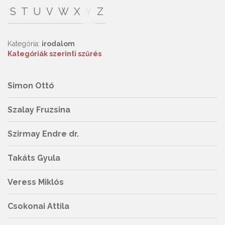
S
T
U
V
W
X
Y
Z
Kategória:
irodalom
Kategóriák szerinti szűrés
Simon Ottó
Szalay Fruzsina
Szirmay Endre dr.
Takáts Gyula
Veress Miklós
Csokonai Attila