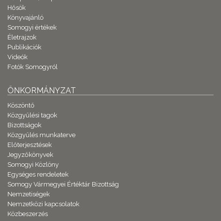
Hősök
Könyvajánló
Somogyi értékek
Életrajzok
Publikációk
Videók
Fotók Somogyról
ÖNKORMÁNYZAT
Köszöntő
Közgyűlési tagok
Bizottságok
Közgyűlés munkaterve
Előterjesztések
Jegyzőkönyvek
Somogyi Közlöny
Egységes rendeletek
Somogy Vármegyei Értéktár Bizottság
Nemzetiségek
Nemzetközi kapcsolatok
Közbeszerzés