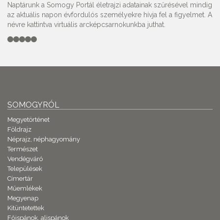
Naptárunk a Somogy Portál életrajzi adatainak szűrésével mindig
az aktuális napon évfordulós személyekre hívja fel a figyelmet. A
névre kattintva virtuális arcképcsarnokunkba juthat.
SOMOGYRÓL
Megyetörténet
Földrajz
Néprajz, néphagyomány
Természet
Vendégváró
Települések
Címertár
Műemlékek
Megyenap
Kitüntetettek
Főispánok, alispánok