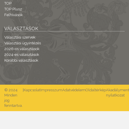
TOP
TOP Plusz
Felhívások
VÁLASZTÁSOK
Választási szervek
Választási ügyintézés
2026-os választások
2024-es választások
Korábbi választások
© 2024
|
Kapcsolat
Impresszum
Adatvédelem
Oldaltérkép
Akadálymente
Minden
nyilatkozat
jog
fenntartva.