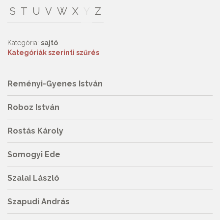
S
T
U
V
W
X
Y
Z
Kategória:
sajtó
Kategóriák szerinti szűrés
Reményi-Gyenes István
Roboz István
Rostás Károly
Somogyi Ede
Szalai László
Szapudi András