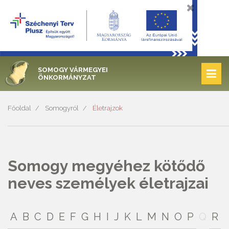
SOMOGY VÁRMEGYEI
ÖNKORMÁNYZAT
Főoldal
Somogyról
Életrajzok
Somogy megyéhez kötődő
neves személyek életrajzai
A
B
C
D
E
F
G
H
I
J
K
L
M
N
O
P
Q
R