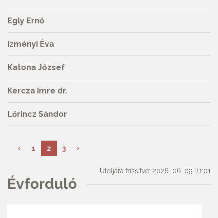
Egly Ernő
Izményi Éva
Katona József
Kercza Imre dr.
Lőrincz Sándor
1
2
3
Utoljára frissítve: 2026. 06. 09. 11:01
Évforduló