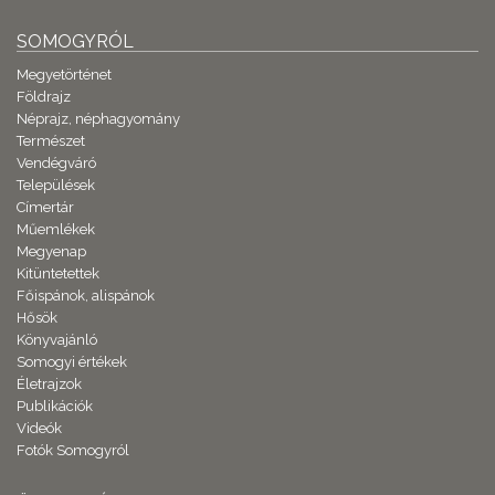
SOMOGYRÓL
Megyetörténet
Földrajz
Néprajz, néphagyomány
Természet
Vendégváró
Települések
Címertár
Műemlékek
Megyenap
Kitüntetettek
Főispánok, alispánok
Hősök
Könyvajánló
Somogyi értékek
Életrajzok
Publikációk
Videók
Fotók Somogyról