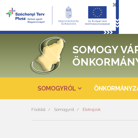
SOMOGY VÁ
ÖNKORMÁN
SOMOGYRÓL
ÖNKORMÁNYZ
Főoldal
Somogyról
Életrajzok