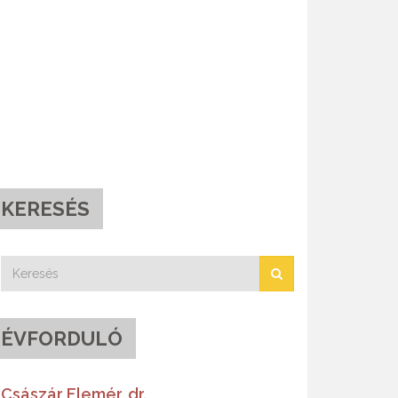
KERESÉS
ÉVFORDULÓ
Császár Elemér, dr.