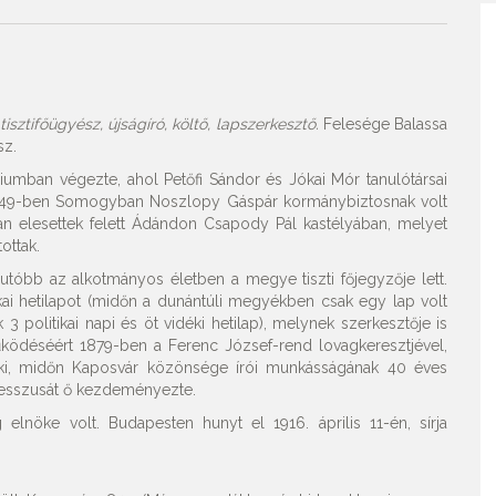
isztifőügyész, újságíró, költő, lapszerkesztő.
Felesége Balassa
sz.
giumban végezte, ahol Petőfi Sándor és Jókai Mór tanulótársai
848-49-ben Somogyban Noszlopy Gáspár kormánybiztosnak volt
ában elesettek felett Ádándon Csapody Pál kastélyában, melyet
ottak.
utóbb az alkotmányos életben a megye tiszti főjegyzője lett.
kai hetilapot (midőn a dunántúli megyékben csak egy lap volt
 politikai napi és öt vidéki hetilap), melynek szerkesztője is
ködéséért 1879-ben a Ferenc József-rend lovagkeresztjével,
k ki, midőn Kaposvár közönsége írói munkásságának 40 éves
gresszusát ő kezdeményezte.
lnöke volt. Budapesten hunyt el 1916. április 11-én, sírja