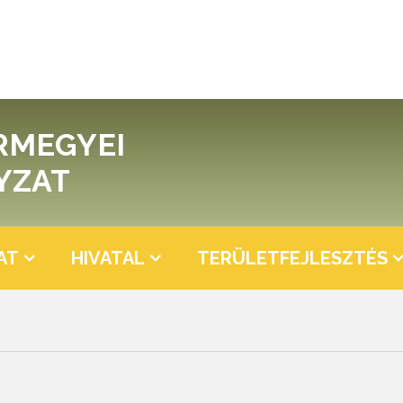
RMEGYEI
YZAT
AT
HIVATAL
TERÜLETFEJLESZTÉS