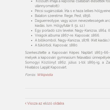
Kossuth imája a kápolnai csatában elesettek fö
utánnyomatott.)
Pécsi sugárszálak. Írta s e haza lelkes hölgyeine
Balaton szerelme. Rege, Pest, 1856.
Daguerreotype, vagy azon nevezetességek arczké
kiadás. Ism. Hölgyfutár II. 51. sz.)
Egy porladó szív levelei. Nagy-Kanizsa, 1864. (Is
Virágok albuma 1867-re. Kaposvár, 1866.
A billikomból. Nagy-Kanizsa, 1878. (Két kiadás.)
A tükörből. Kaposvár, 1880.
Szerkesztette a Kaposvári Képes Naptárt 1863-66
melyek a kaposvári gymnasium felavatási ünnepélyé
Somogyi Közlönyt 1862. július 1-től 1865-ig, a Z
Hivatalos Lapját Kaposvárt.
Forrás:
Wikipédia
Vissza az előző oldalra