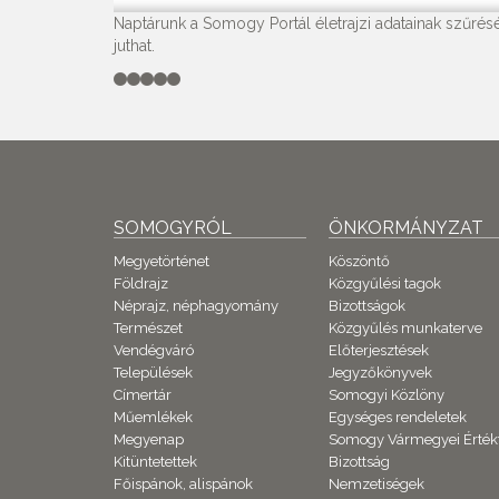
Naptárunk a Somogy Portál életrajzi adatainak szűrésé
juthat.
SOMOGYRÓL
ÖNKORMÁNYZAT
Megyetörténet
Köszöntő
Földrajz
Közgyűlési tagok
Néprajz, néphagyomány
Bizottságok
Természet
Közgyűlés munkaterve
Vendégváró
Előterjesztések
Települések
Jegyzőkönyvek
Címertár
Somogyi Közlöny
Műemlékek
Egységes rendeletek
Megyenap
Somogy Vármegyei Érték
Kitüntetettek
Bizottság
Főispánok, alispánok
Nemzetiségek