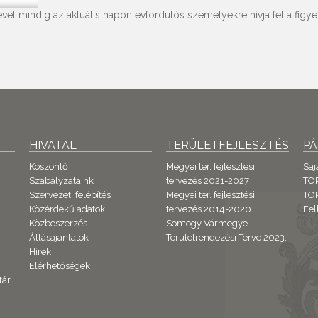
vel mindig az aktuális napon évfordulós személyekre hívja fel a figyel
HIVATAL
TERÜLETFEJLESZTÉS
P
Köszöntő
Megyei ter. fejlesztési
Saj
Szabályzataink
tervezés 2021-2027
TO
Szervezeti felépítés
Megyei ter. fejlesztési
TOP
Közérdekű adatok
tervezés 2014-2020
Fel
Közbeszerzés
Somogy Vármegye
Állásajánlatok
Területrendezési Terve 2023.
Hírek
Elérhetőségek
tár