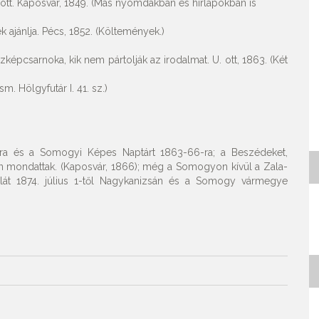
lött. Kaposvár, 1849. (Más nyomdákban és hirlapokban is
k ajánlja. Pécs, 1852. (Költemények.)
pcsarnoka, kik nem pártolják az irodalmat. U. ott, 1863. (Két
m. Hölgyfutár I. 41. sz.)
-ra és a Somogyi Képes Naptárt 1863-66-ra; a Beszédeket,
n mondattak. (Kaposvár, 1866); még a Somogyon kívül a Zala-
alát 1874. július 1-től Nagykanizsán és a Somogy vármegye