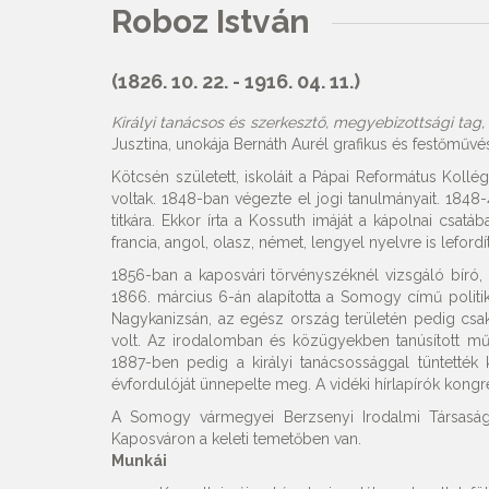
Roboz István
(1826. 10. 22. - 1916. 04. 11.)
Királyi tanácsos és szerkesztő, megyebizottsági tag, t
Jusztina, unokája Bernáth Aurél grafikus és festőművé
Kötcsén született, iskoláit a Pápai Református Kollé
voltak. 1848-ban végezte el jogi tanulmányait. 1
titkára. Ekkor írta a Kossuth imáját a kápolnai csat
francia, angol, olasz, német, lengyel nyelvre is lefordít
1856-ban a kaposvári törvényszéknél vizsgáló bíró, 
1866. március 6-án alapította a Somogy című politi
Nagykanizsán, az egész ország területén pedig csak 3
volt. Az irodalomban és közügyekben tanúsított mű
1887-ben pedig a királyi tanácsossággal tüntetté
évfordulóját ünnepelte meg. A vidéki hírlapírók kon
A Somogy vármegyei Berzsenyi Irodalmi Társaság e
Kaposváron a keleti temetőben van.
Munkái