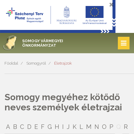
SOMOGY VÁRMEGYEI
ÖNKORMÁNYZAT
Főoldal
Somogyról
Életrajzok
Somogy megyéhez kötődő
neves személyek életrajzai
A
B
C
D
E
F
G
H
I
J
K
L
M
N
O
P
Q
R