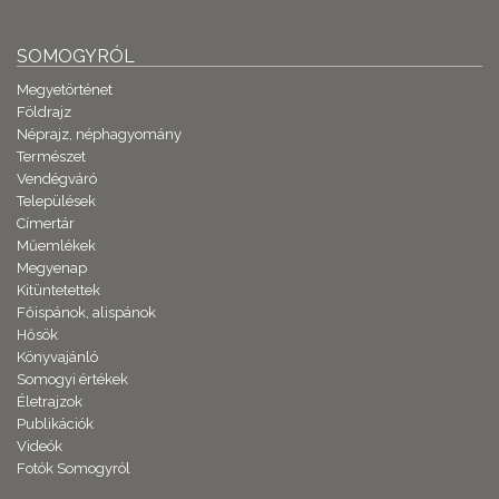
SOMOGYRÓL
Megyetörténet
Földrajz
Néprajz, néphagyomány
Természet
Vendégváró
Települések
Címertár
Műemlékek
Megyenap
Kitüntetettek
Főispánok, alispánok
Hősök
Könyvajánló
Somogyi értékek
Életrajzok
Publikációk
Videók
Fotók Somogyról