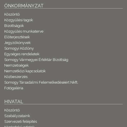
ÖNKORMÁNYZAT
Köszöntő
Közgyűlési tagok
Bizottságok
Közgyűlés munkaterve
Előterjesztések
Jegyzőkönyvek
Somogyi Közlöny
Egységes rendeletek
Somogy Vármegyei Értéktár Bizottság
Nemzetiségek
Nemzetközi kapcsolatok
Közbeszerzés
Somogy Társadalmi Felemelkedéséért Nkft.
Fotógaléria
HIVATAL
Köszöntő
Szabályzataink
Szervezeti felépítés