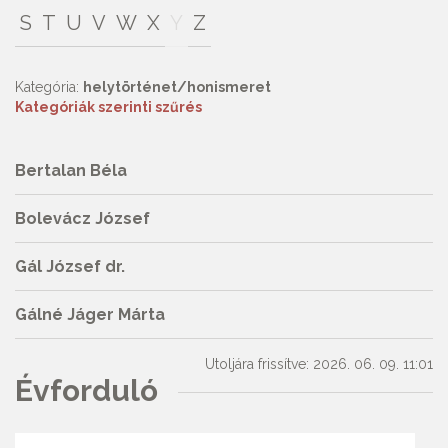
S
T
U
V
W
X
Y
Z
Kategória:
helytörténet/honismeret
Kategóriák szerinti szűrés
Bertalan Béla
Bolevácz József
Gál József dr.
Gálné Jáger Márta
Utoljára frissítve: 2026. 06. 09. 11:01
Évforduló