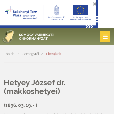
SOMOGY VÁRMEGYEI
ÖNKORMÁNYZAT
Főoldal
Somogyról
Életrajzok
Hetyey József dr.
(makkoshetyei)
(1896. 03. 19. - )