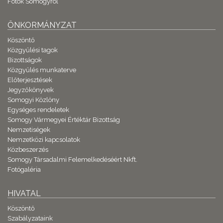
Fotók Somogyról
ÖNKORMÁNYZAT
Köszöntő
Közgyűlési tagok
Bizottságok
Közgyűlés munkaterve
Előterjesztések
Jegyzőkönyvek
Somogyi Közlöny
Egységes rendeletek
Somogy Vármegyei Értéktár Bizottság
Nemzetiségek
Nemzetközi kapcsolatok
Közbeszerzés
Somogy Társadalmi Felemelkedéséért Nkft.
Fotógaléria
HIVATAL
Köszöntő
Szabályzataink