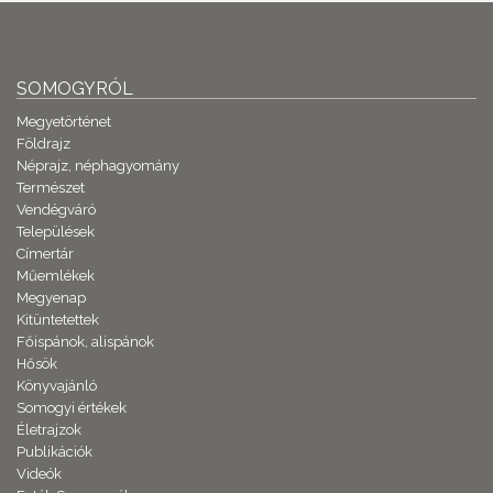
SOMOGYRÓL
Megyetörténet
Földrajz
Néprajz, néphagyomány
Természet
Vendégváró
Települések
Címertár
Műemlékek
Megyenap
Kitüntetettek
Főispánok, alispánok
Hősök
Könyvajánló
Somogyi értékek
Életrajzok
Publikációk
Videók