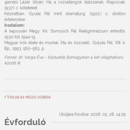
gamási Lázár István: Ha a rozselángok kialszanak. (Kaposvár,
1937.) c. köteteket.
Kéziratban: Gyulai Pál mint dramaturg. (1922.) c. doktori
értekezése
Irodalom:
A kaposvári Magy. Kir. Somssich Pál Reálgimnázium értesítői.
1930-tól 1944-ig.
Magyar írók élete és munkái. Írta és összeáll.: Gulyás Pál. XIII. k.
Bp., 1993. 562–563. p.
Forrás: dr. Varga Éva - Írástudók Somogyban a két világháború
között III.
Vissza az előző oldalra
Utoljára frissítve: 2026. 05. 28. 14:29
Évforduló