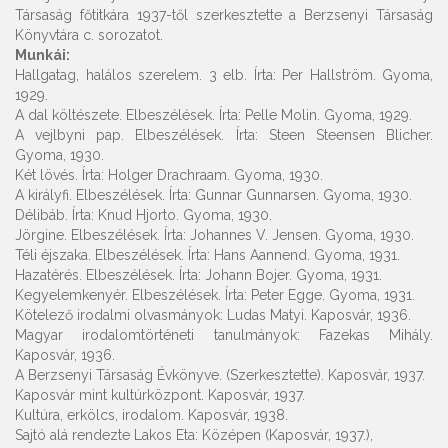
Társaság főtitkára 1937-től szerkesztette a Berzsenyi Társaság
Könyvtára c. sorozatot.
Munkái:
Hallgatag, halálos szerelem. 3 elb. Írta: Per Hallström. Gyoma,
1929.
A dal költészete. Elbeszélések. Írta: Pelle Molin. Gyoma, 1929.
A vejlbyni pap. Elbeszélések. Írta: Steen Steensen Blicher.
Gyoma, 1930.
Két lövés. Írta: Holger Drachraam. Gyoma, 1930.
A királyfi. Elbeszélések. Írta: Gunnar Gunnarsen. Gyoma, 1930.
Délibáb. Írta: Knud Hjorto. Gyoma, 1930.
Jörgine. Elbeszélések. Írta: Johannes V. Jensen. Gyoma, 1930.
Téli éjszaka. Elbeszélések. Írta: Hans Aannend. Gyoma, 1931.
Hazatérés. Elbeszélések. Írta: Johann Bojer. Gyoma, 1931.
Kegyelemkenyér. Elbeszélések. Írta: Peter Egge. Gyoma, 1931.
Kötelező irodalmi olvasmányok: Ludas Matyi. Kaposvár, 1936.
Magyar irodalomtörténeti tanulmányok: Fazekas Mihály.
Kaposvár, 1936.
A Berzsenyi Társaság Évkönyve. (Szerkesztette). Kaposvár, 1937.
Kaposvár mint kultúrközpont. Kaposvár, 1937.
Kultúra, erkölcs, irodalom. Kaposvár, 1938.
Sajtó alá rendezte Lakos Eta: Középen (Kaposvár, 1937.),