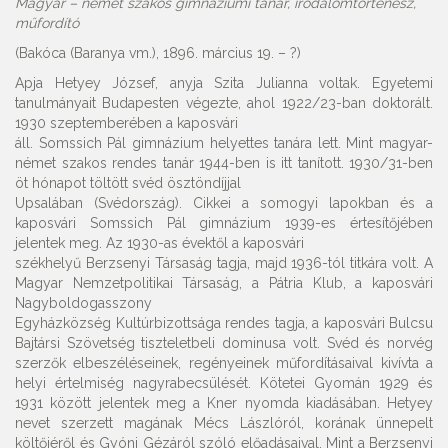
Magyar – német szakos gimnáziumi tanár, irodalomtörténész,
műfordító
(Bakóca (Baranya vm.), 1896. március 19. – ?)
Apja Hetyey József, anyja Szita Julianna voltak. Egyetemi
tanulmányait Budapesten végezte, ahol 1922/23-ban doktorált.
1930 szeptemberében a kaposvári
áll. Somssich Pál gimnázium helyettes tanára lett. Mint magyar-
német szakos rendes tanár 1944-ben is itt tanított. 1930/31-ben
öt hónapot töltött svéd ösztöndíjjal
Upsalában (Svédország). Cikkei a somogyi lapokban és a
kaposvári Somssich Pál gimnázium 1939-es értesítőjében
jelentek meg. Az 1930-as évektől a kaposvári
székhelyű Berzsenyi Társaság tagja, majd 1936-tól titkára volt. A
Magyar Nemzetpolitikai Társaság, a Pátria Klub, a kaposvári
Nagyboldogasszony
Egyházközség Kultúrbizottsága rendes tagja, a kaposvári Bulcsu
Bajtársi Szövetség tiszteletbeli dominusa volt. Svéd és norvég
szerzők elbeszéléseinek, regényeinek műfordításaival kivívta a
helyi értelmiség nagyrabecsülését. Kötetei Gyomán 1929 és
1931 között jelentek meg a Kner nyomda kiadásában. Hetyey
nevet szerzett magának Mécs Lászlóról, korának ünnepelt
költőjéről és Gyóni Gézáról szóló előadásaival. Mint a Berzsenyi