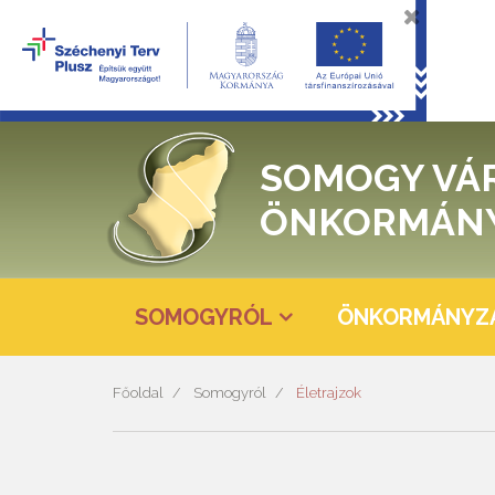
SOMOGY VÁ
ÖNKORMÁN
SOMOGYRÓL
ÖNKORMÁNYZ
Főoldal
Somogyról
Életrajzok