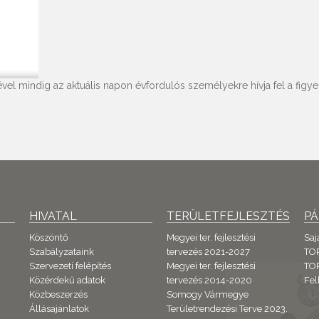
vel mindig az aktuális napon évfordulós személyekre hívja fel a figyel
HIVATAL
TERÜLETFEJLESZTÉS
P
Köszöntő
Megyei ter. fejlesztési
Saj
Szabályzataink
tervezés 2021-2027
TO
Szervezeti felépítés
Megyei ter. fejlesztési
TOP
Közérdekű adatok
tervezés 2014-2020
Fel
Közbeszerzés
Somogy Vármegye
Állásajánlatok
Területrendezési Terve 2023.