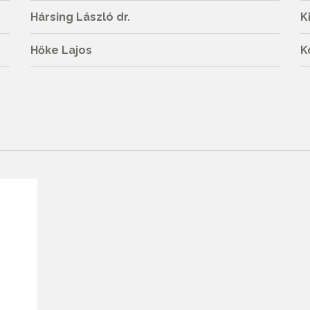
Hársing László dr.
K
Hőke Lajos
K