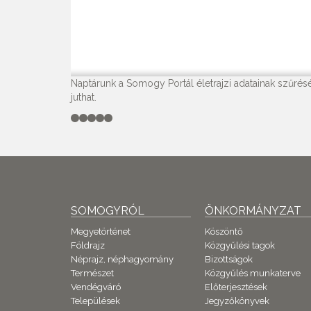
Naptárunk a Somogy Portál életrajzi adatainak szűrésé
juthat.
SOMOGYRÓL
ÖNKORMÁNYZAT
Megyetörténet
Köszöntő
Földrajz
Közgyűlési tagok
Néprajz, néphagyomány
Bizottságok
Természet
Közgyűlés munkaterve
Vendégváró
Előterjesztések
Települések
Jegyzőkönyvek