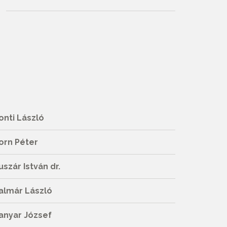
onti László
orn Péter
uszár István dr.
almár László
anyar József