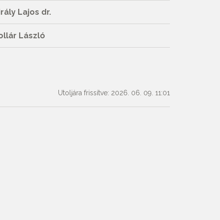
irály Lajos dr.
ollár László
Utoljára frissítve: 2026. 06. 09. 11:01