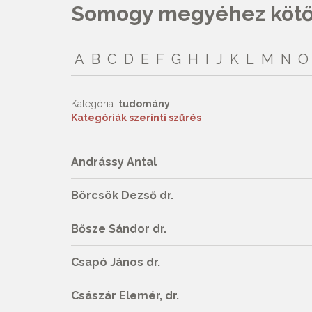
Somogy megyéhez kötőd
A
B
C
D
E
F
G
H
I
J
K
L
M
N
O
Kategória:
tudomány
Kategóriák szerinti szűrés
Andrássy Antal
Börcsök Dezső dr.
Bősze Sándor dr.
Csapó János dr.
Császár Elemér, dr.