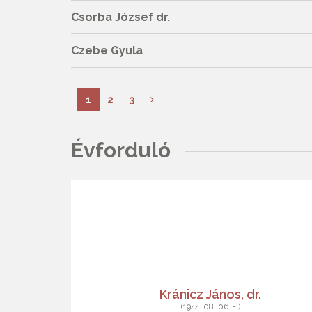
Csorba József dr.
Czebe Gyula
1
2
3
Évforduló
Kránicz János, dr.
(1944. 08. 06. - )