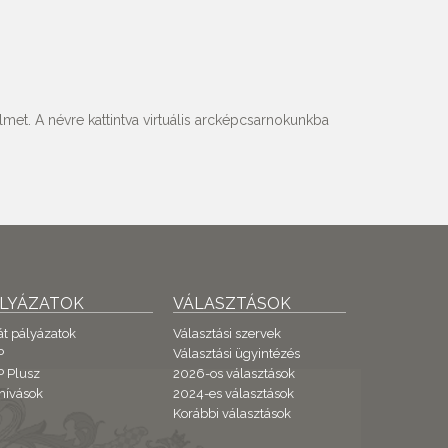
met. A névre kattintva virtuális arcképcsarnokunkba
ÁLYÁZATOK
VÁLASZTÁSOK
át pályázatok
Választási szervek
P
Választási ügyintézés
 Plusz
2026-os választások
hívások
2024-es választások
Korábbi választások