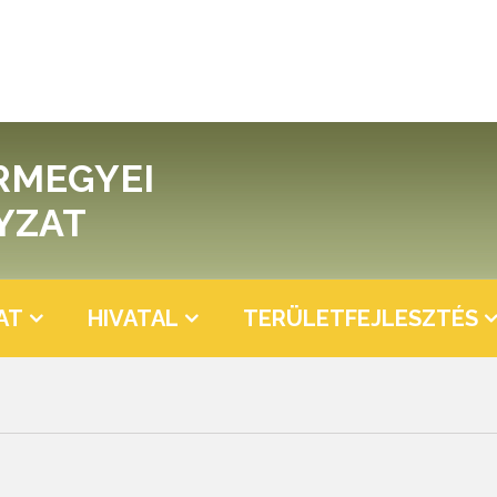
RMEGYEI
YZAT
AT
HIVATAL
TERÜLETFEJLESZTÉS