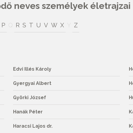
ő neves személyek életrajzai
P
Q
R
S
T
U
V
W
X
Y
Z
Edvi Illés Károly
H
Gyergyai Albert
H
Györki József
H
Hanák Péter
K
Haracsi Lajos dr.
K