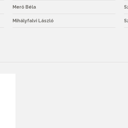
Merő Béla
S
Mihályfalvi László
S