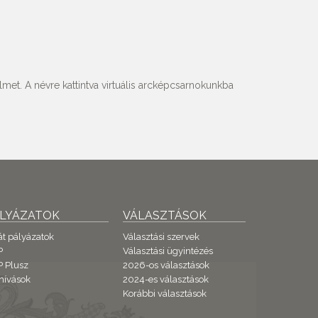
met. A névre kattintva virtuális arcképcsarnokunkba
ÁLYÁZATOK
VÁLASZTÁSOK
át pályázatok
Választási szervek
P
Választási ügyintézés
 Plusz
2026-os választások
hívások
2024-es választások
Korábbi választások