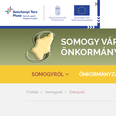
SOMOGY VÁ
ÖNKORMÁN
SOMOGYRÓL
ÖNKORMÁNYZ
Főoldal
Somogyról
Életrajzok