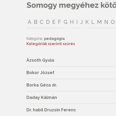
Somogy megyéhez kötőd
A
B
C
D
E
F
G
H
I
J
K
L
M
N
O
Kategória:
pedagógia
Kategóriák szerinti szűrés
Ázsoth Gyula
Bokor József
Borka Géza dr.
Daday Kálmán
Dr. habil Druzsin Ferenc