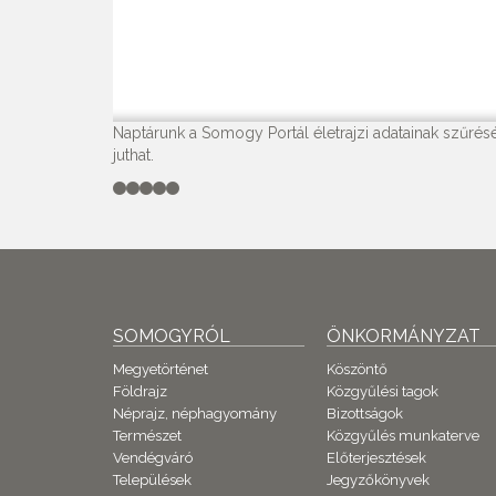
Naptárunk a Somogy Portál életrajzi adatainak szűrésé
juthat.
SOMOGYRÓL
ÖNKORMÁNYZAT
Megyetörténet
Köszöntő
Földrajz
Közgyűlési tagok
Néprajz, néphagyomány
Bizottságok
Természet
Közgyűlés munkaterve
Vendégváró
Előterjesztések
Települések
Jegyzőkönyvek