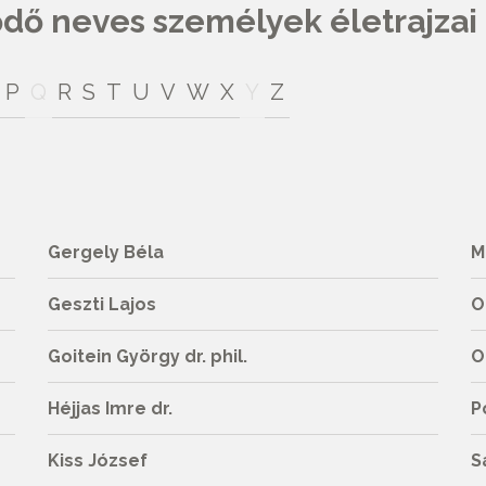
ő neves személyek életrajzai
P
Q
R
S
T
U
V
W
X
Y
Z
Gergely Béla
M
Geszti Lajos
O
Goitein György dr. phil.
O
Héjjas Imre dr.
P
Kiss József
S