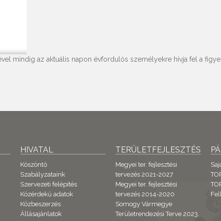
vel mindig az aktuális napon évfordulós személyekre hívja fel a figyel
HIVATAL
TERÜLETFEJLESZTÉS
P
Köszöntő
Megyei ter. fejlesztési
Saj
Szabályzataink
tervezés 2021-2027
TO
Szervezeti felépítés
Megyei ter. fejlesztési
TOP
Közérdekű adatok
tervezés 2014-2020
Fel
Közbeszerzés
Somogy Vármegye
Állásajánlatok
Területrendezési Terve 2023.