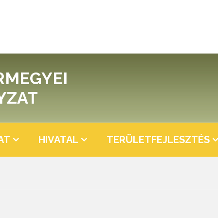
RMEGYEI
YZAT
AT
HIVATAL
TERÜLETFEJLESZTÉS