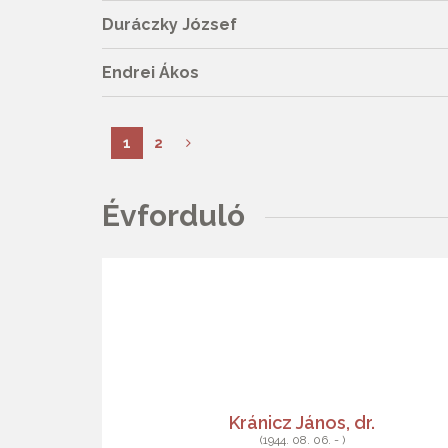
Duráczky József
Endrei Ákos
1
2
Évforduló
Kránicz János, dr.
(1944. 08. 06. - )