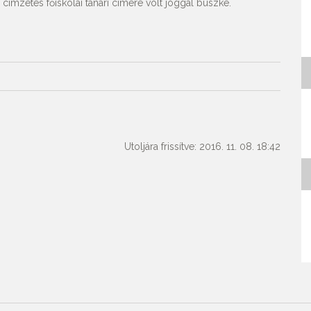
mzetes főiskolai tanári címére volt joggal büszke.
Utoljára frissítve: 2016. 11. 08. 18:42