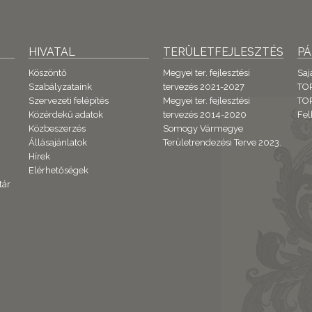
HIVATAL
TERÜLETFEJLESZTÉS
P
Köszöntő
Megyei ter. fejlesztési
Saj
Szabályzataink
tervezés 2021-2027
TO
Szervezeti felépítés
Megyei ter. fejlesztési
TOP
Közérdekű adatok
tervezés 2014-2020
Fel
Közbeszerzés
Somogy Vármegye
Állásajánlatok
Területrendezési Terve 2023.
Hírek
Elérhetőségek
tár