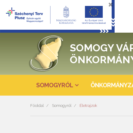
SOMOGY VÁ
ÖNKORMÁN
SOMOGYRÓL
ÖNKORMÁNYZ
Főoldal
Somogyról
Életrajzok