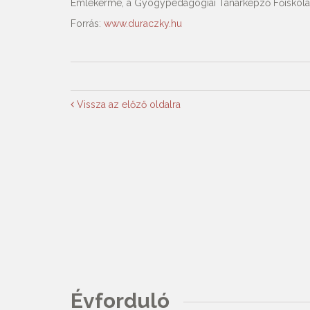
Emlékérme, a Gyógypedagógiai Tanárképző Főiskola cí
Forrás:
www.duraczky.hu
Vissza az előző oldalra
Évforduló