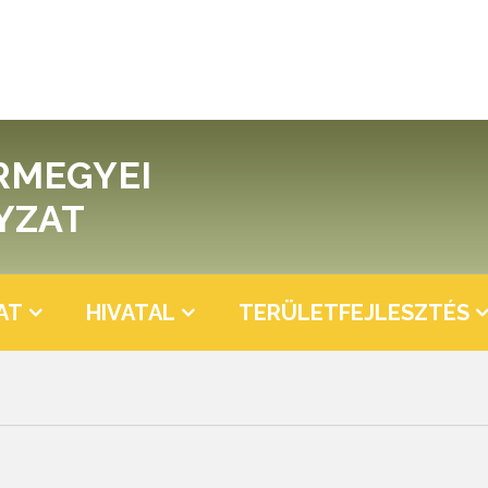
RMEGYEI
YZAT
AT
HIVATAL
TERÜLETFEJLESZTÉS