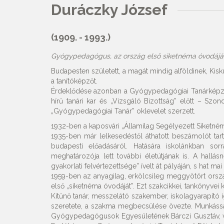
Duráczky József
(1909. - 1993.)
Gyógypedagógus, az ország első siketnéma óvodáján
Budapesten született, a magát mindig alföldinek, Kisk
a tanítóképzőt.
Érdeklődése azonban a Gyógypedagógiai Tanárképző Fő
hírű tanári kar és „Vizsgáló Bizottság” előtt – Szond
„Gyógypedagógiai Tanár” oklevelet szerzett.
1932-ben a kaposvári „Államilag Segélyezett Siketnéma
1935-ben már lelkesedéstől áthatott beszámolót tarto
budapesti előadásáról. Hatására iskolánkban sor
meghatározója lett további életútjának is. A hallásn
gyakorlati felvértezettsége” ívelt át pályáján, s hat ma
1959-ben az anyagilag, erkölcsileg meggyötört orszá
első „siketnéma óvodáját”. Ezt szakcikkei, tankönyvei 
Kitűnő tanár, messzelátó szakember, iskolagyarapító i
szeretete, a szakma megbecsülése övezte. Munkássá
Gyógypedagógusok Egyesületének Bárczi Gusztáv, v