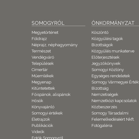
SOMOGYRÓL
ÖNKORMÁNYZAT
Megyetörténet
Köszöntő
Földrajz
Közgyűlési tagok
Néprajz, néphagyomány
Bizottságok
Természet
Közgyűlés munkaterve
Vendégváró
Előterjesztések
Települések
Jegyzőkönyvek
Címertár
Somogyi Közlöny
Műemlékek
Egységes rendeletek
Megyenap
Somogy Vármegyei Érték
Kitüntetettek
Bizottság
Főispánok, alispánok
Nemzetiségek
Hősök
Nemzetközi kapcsolatok
Könyvajánló
Közbeszerzés
Somogyi értékek
Somogy Társadalmi
Életrajzok
Felemelkedéséért Nkft.
Publikációk
Fotógaléria
Videók
Fotók Somogyról