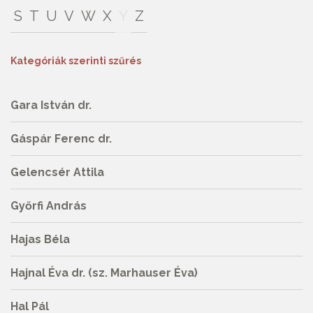
S
T
U
V
W
X
Y
Z
Kategóriák szerinti szűrés
Gara István dr.
Gáspár Ferenc dr.
Gelencsér Attila
Győrfi András
Hajas Béla
Hajnal Éva dr. (sz. Marhauser Éva)
Hal Pál