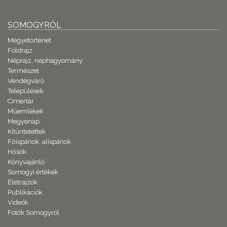
SOMOGYRÓL
Megyetörténet
Földrajz
Néprajz, néphagyomány
Természet
Vendégváró
Települések
Címertár
Műemlékek
Megyenap
Kitüntetettek
Főispánok, alispánok
Hősök
Könyvajánló
Somogyi értékek
Életrajzok
Publikációk
Videók
Fotók Somogyról