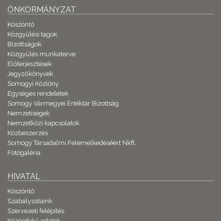
ÖNKORMÁNYZAT
Köszöntő
Közgyűlési tagok
Bizottságok
Közgyűlés munkaterve
Előterjesztések
Jegyzőkönyvek
Somogyi Közlöny
Egységes rendeletek
Somogy Vármegyei Értéktár Bizottság
Nemzetiségek
Nemzetközi kapcsolatok
Közbeszerzés
Somogy Társadalmi Felemelkedéséért Nkft.
Fotógaléria
HIVATAL
Köszöntő
Szabályzataink
Szervezeti felépítés
Közérdekű adatok