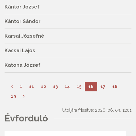
Kántor József
Kántor Sándor
Karsai Józsefné
Kassai Lajos
Katona József
1
11
12
13
14
15
16
17
18
19
Utoljára frissítve: 2026. 06. 09. 11:01
Évforduló