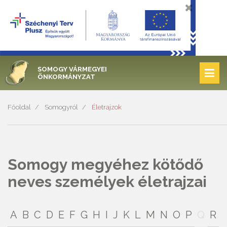
SOMOGY VÁRMEGYEI
ÖNKORMÁNYZAT
Főoldal
Somogyról
Életrajzok
Somogy megyéhez kötődő
neves személyek életrajzai
A
B
C
D
E
F
G
H
I
J
K
L
M
N
O
P
Q
R