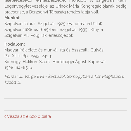
leleplezésekor emlékbeszédet mondott. A szigetvári Kath.
Legényegylet vezetője, az Urinok Mária Kongregációjának pedig
praesense, a Berzsenyi Társaság rendes tagja volt.
Munkái:
Szigetvári kalauz. Szigetvár, 1925. (Hauptmann Pállal)
Szigetvár 1688 és 1689-ben. Szigetvár, 1939. (Klny. a
Szigetvári Áll. Polg. Isk. értesítojébol)
Irodalom:
Magyar írók élete és munkái. Írta és összeáll.: Gulyás
Pál. XII. k. Bp., 1993. 241. p.
Somogyi Helikon. Szerk.: Hortobágyi Ágost. Kaposvár,
1928. 64–65. p.
Forrás: dr. Varga Éva - Írástudók Somogyban a két világháború
között III.
Vissza az előző oldalra