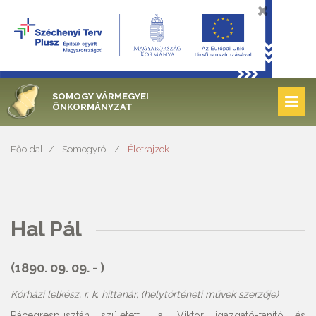
SOMOGY VÁRMEGYEI
ÖNKORMÁNYZAT
Főoldal
Somogyról
Életrajzok
Hal Pál
(1890. 09. 09. - )
Kórházi lelkész, r. k. hittanár, (helytörténeti művek szerzője)
Rácegrespusztán született Hal Viktor igazgató-tanító és