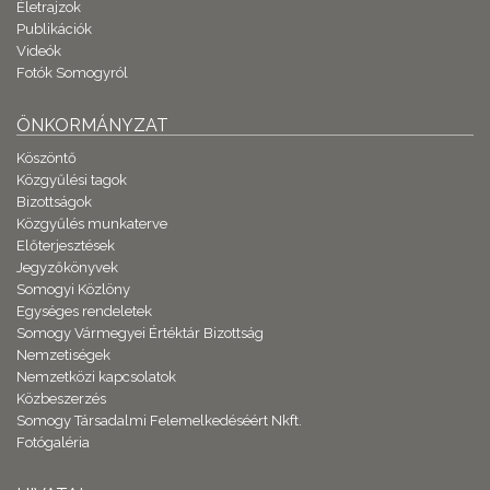
Életrajzok
Publikációk
Videók
Fotók Somogyról
ÖNKORMÁNYZAT
Köszöntő
Közgyűlési tagok
Bizottságok
Közgyűlés munkaterve
Előterjesztések
Jegyzőkönyvek
Somogyi Közlöny
Egységes rendeletek
Somogy Vármegyei Értéktár Bizottság
Nemzetiségek
Nemzetközi kapcsolatok
Közbeszerzés
Somogy Társadalmi Felemelkedéséért Nkft.
Fotógaléria