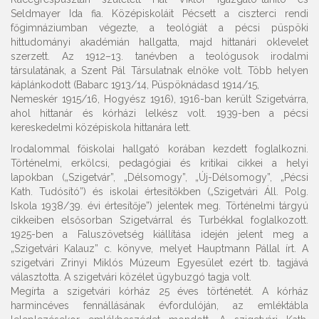
Seldmayer Ida fia. Középiskoláit Pécsett a ciszterci rendi
főgimnáziumban végezte, a teológiát a pécsi püspöki
hittudományi akadémián hallgatta, majd hittanári oklevelet
szerzett. Az 1912–13. tanévben a teológusok irodalmi
társulatának, a Szent Pál Társulatnak elnöke volt. Több helyen
káplánkodott (Babarc 1913/14, Püspöknádasd 1914/15,
Nemeskér 1915/16, Hogyész 1916), 1916-ban került Szigetvárra,
ahol hittanár és kórházi lelkész volt. 1939-ben a pécsi
kereskedelmi középiskola hittanára lett.
Irodalommal főiskolai hallgató korában kezdett foglalkozni.
Történelmi, erkölcsi, pedagógiai és kritikai cikkei a helyi
lapokban („Szigetvár”, „Délsomogy”, „Új-Délsomogy”, „Pécsi
Kath. Tudósító”) és iskolai értesítőkben („Szigetvári Áll. Polg.
Iskola 1938/39. évi értesítője”) jelentek meg. Történelmi tárgyú
cikkeiben elsősorban Szigetvárral és Turbékkal foglalkozott.
1925-ben a Faluszövetség kiállítása idején jelent meg a
„Szigetvári Kalauz” c. könyve, melyet Hauptmann Pállal írt. A
szigetvári Zrinyi Miklós Múzeum Egyesület ezért tb. tagjává
választotta. A szigetvári közélet ügybuzgó tagja volt.
Megírta a szigetvári kórház 25 éves történetét. A kórház
harmincéves fennállásának évfordulóján, az emléktábla