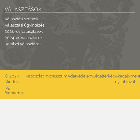
VÁLASZTÁSOK
Választási szervek
Választási ügyintézés
2026-os választások
2024-es választások
Korábbi választások
© 2024
|
Kapcsolat
Impresszum
Adatvédelem
Oldaltérkép
Akadálymente
Minden
nyilatkozat
jog
fenntartva.