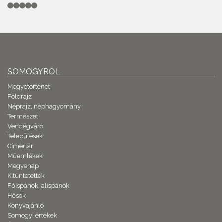
SOMOGYRÓL
Megyetörténet
Földrajz
Néprajz, néphagyomány
Természet
Vendégváró
Települések
Címertár
Műemlékek
Megyenap
Kitüntetettek
Főispánok, alispánok
Hősök
Könyvajánló
Somogyi értékek