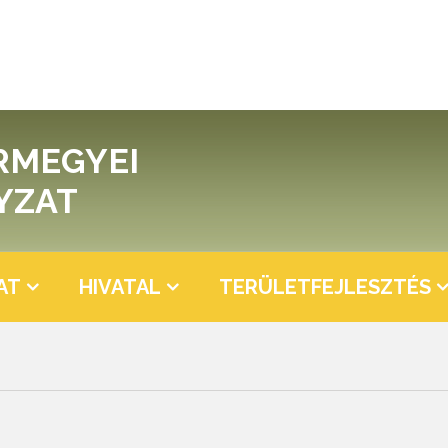
RMEGYEI
YZAT
AT
HIVATAL
TERÜLETFEJLESZTÉS