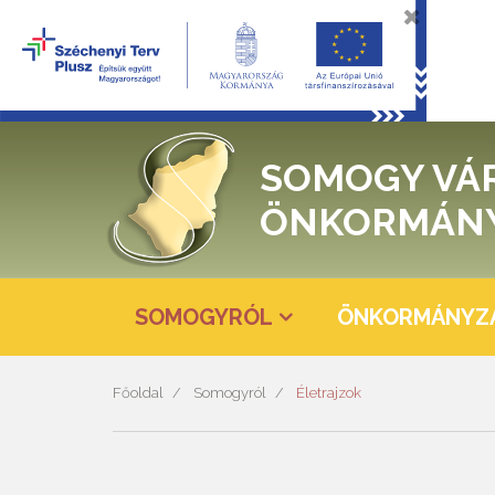
SOMOGY VÁ
ÖNKORMÁN
SOMOGYRÓL
ÖNKORMÁNYZ
Főoldal
Somogyról
Életrajzok