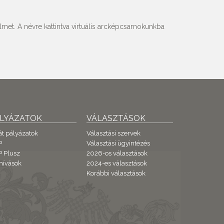
met. A névre kattintva virtuális arcképcsarnokunkba
ÁLYÁZATOK
VÁLASZTÁSOK
át pályázatok
Választási szervek
P
Választási ügyintézés
 Plusz
2026-os választások
hívások
2024-es választások
Korábbi választások