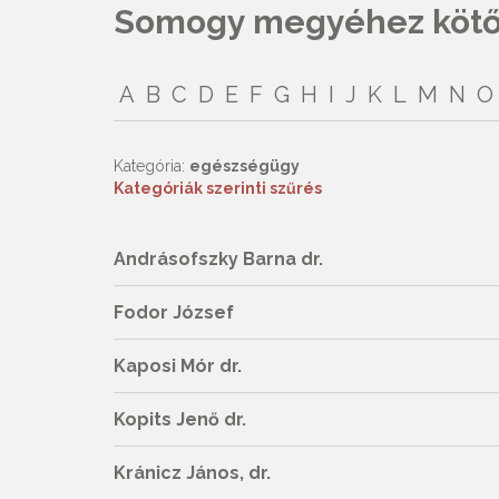
Somogy megyéhez kötőd
A
B
C
D
E
F
G
H
I
J
K
L
M
N
O
Kategória:
egészségügy
Kategóriák szerinti szűrés
Andrásofszky Barna dr.
Fodor József
Kaposi Mór dr.
Kopits Jenő dr.
Kránicz János, dr.