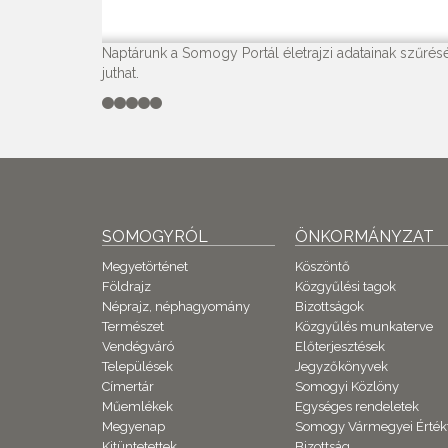
Naptárunk a Somogy Portál életrajzi adatainak szűrésé
juthat.
SOMOGYRÓL
ÖNKORMÁNYZAT
Megyetörténet
Köszöntő
Földrajz
Közgyűlési tagok
Néprajz, néphagyomány
Bizottságok
Természet
Közgyűlés munkaterve
Vendégváró
Előterjesztések
Települések
Jegyzőkönyvek
Címertár
Somogyi Közlöny
Műemlékek
Egységes rendeletek
Megyenap
Somogy Vármegyei Érték
Kitüntetettek
Bizottság