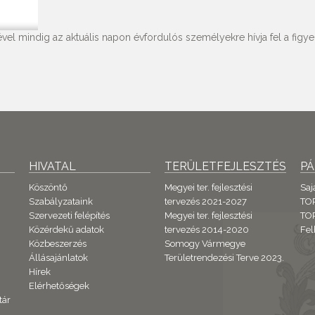
vel mindig az aktuális napon évfordulós személyekre hívja fel a figyel
HIVATAL
TERÜLETFEJLESZTÉS
P
Köszöntő
Megyei ter. fejlesztési
Saj
Szabályzataink
tervezés 2021-2027
TO
Szervezeti felépítés
Megyei ter. fejlesztési
TOP
Közérdekű adatok
tervezés 2014-2020
Fel
Közbeszerzés
Somogy Vármegye
Állásajánlatok
Területrendezési Terve 2023.
Hírek
Elérhetőségek
tár