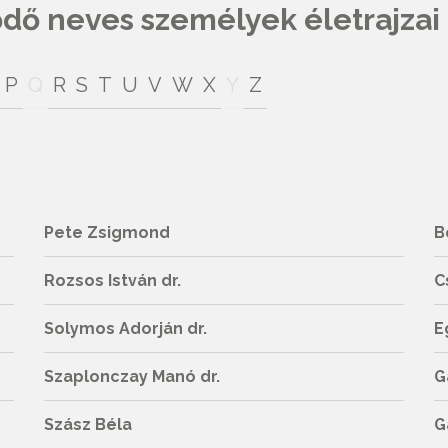
ő neves személyek életrajzai
P
Q
R
S
T
U
V
W
X
Y
Z
Pete Zsigmond
B
Rozsos István dr.
C
Solymos Adorján dr.
E
Szaplonczay Manó dr.
G
Szász Béla
G