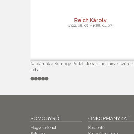
Reich Károly
(1922. 08. 08. - 1988. 01. 07.)
Naptárunk a Somogy Portál életrajzi adatainak szűrésé
juthat.
SOMOGYRÓL
ÖNKORMÁNYZAT
Megyetörténet
Köszöntő
Földrajz
Közgyűlési tagok