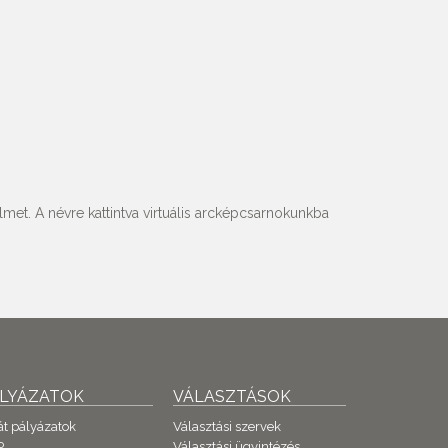
met. A névre kattintva virtuális arcképcsarnokunkba
ÁLYÁZATOK
VÁLASZTÁSOK
át pályázatok
Választási szervek
P
Választási ügyintézés