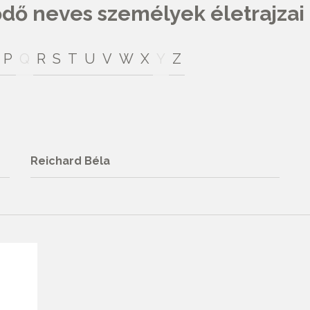
ő neves személyek életrajzai
P
Q
R
S
T
U
V
W
X
Y
Z
Reichard Béla