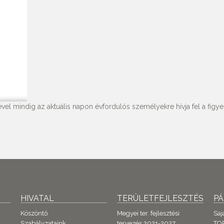
vel mindig az aktuális napon évfordulós személyekre hívja fel a figyel
HIVATAL
TERÜLETFEJLESZTÉS
P
Köszöntő
Megyei ter. fejlesztési
Saj
Szabályzataink
tervezés 2021-2027
TO