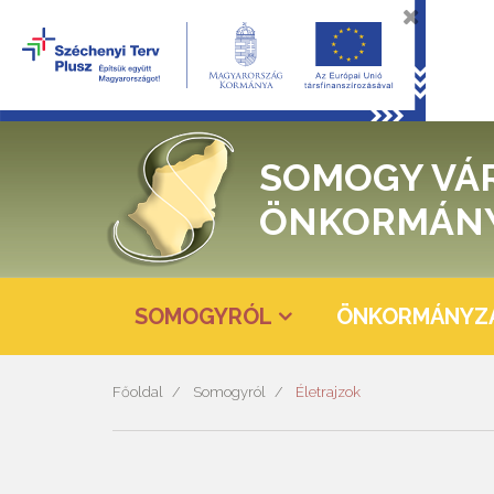
SOMOGY VÁ
ÖNKORMÁN
SOMOGYRÓL
ÖNKORMÁNYZ
Főoldal
Somogyról
Életrajzok