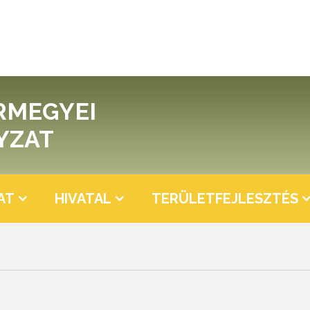
RMEGYEI
YZAT
AT
HIVATAL
TERÜLETFEJLESZTÉS