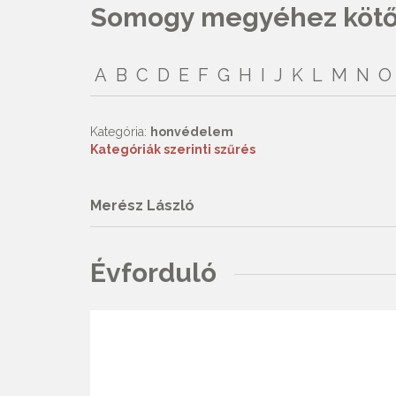
Somogy megyéhez kötőd
A
B
C
D
E
F
G
H
I
J
K
L
M
N
O
Kategória:
honvédelem
Kategóriák szerinti szűrés
Merész László
Évforduló