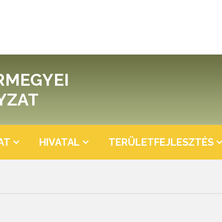
RMEGYEI
YZAT
AT
HIVATAL
TERÜLETFEJLESZTÉS