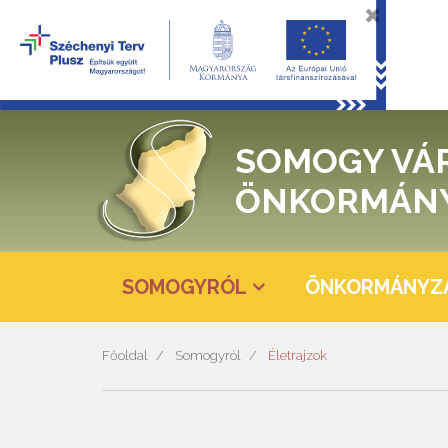
SOMOGY VÁ
ÖNKORMÁN
SOMOGYRÓL
ÖNKORMÁNYZ
Főoldal
Somogyról
Életrajzok