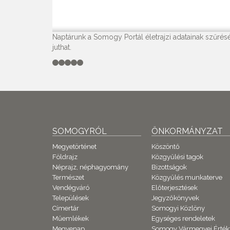
Naptárunk a Somogy Portál életrajzi adatainak szűrésé
juthat.
SOMOGYRÓL
ÖNKORMÁNYZAT
Megyetörténet
Köszöntő
Földrajz
Közgyűlési tagok
Néprajz, néphagyomány
Bizottságok
Természet
Közgyűlés munkaterve
Vendégváró
Előterjesztések
Települések
Jegyzőkönyvek
Címertár
Somogyi Közlöny
Műemlékek
Egységes rendeletek
Megyenap
Somogy Vármegyei Érték