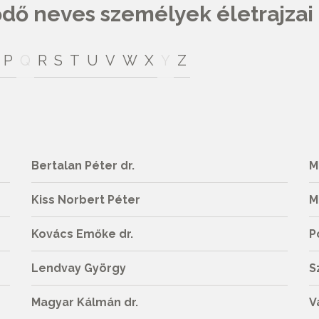
ő neves személyek életrajzai
P
Q
R
S
T
U
V
W
X
Y
Z
Bertalan Péter dr.
M
Kiss Norbert Péter
M
Kovács Emőke dr.
P
Lendvay György
S
Magyar Kálmán dr.
V