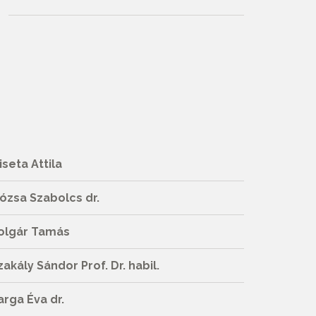
iseta Attila
ózsa Szabolcs dr.
olgár Tamás
zakály Sándor Prof. Dr. habil.
arga Éva dr.