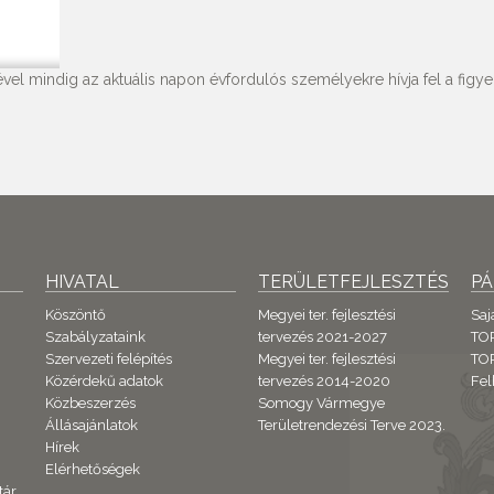
vel mindig az aktuális napon évfordulós személyekre hívja fel a figyel
HIVATAL
TERÜLETFEJLESZTÉS
P
Köszöntő
Megyei ter. fejlesztési
Saj
Szabályzataink
tervezés 2021-2027
TO
Szervezeti felépítés
Megyei ter. fejlesztési
TOP
Közérdekű adatok
tervezés 2014-2020
Fel
Közbeszerzés
Somogy Vármegye
Állásajánlatok
Területrendezési Terve 2023.
Hírek
Elérhetőségek
tár