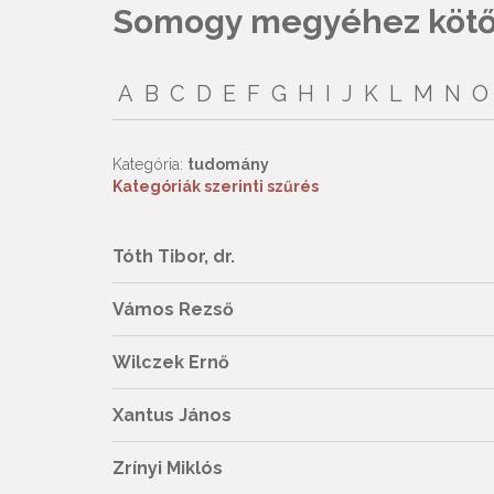
Somogy megyéhez kötőd
A
B
C
D
E
F
G
H
I
J
K
L
M
N
O
Kategória:
tudomány
Kategóriák szerinti szűrés
Tóth Tibor, dr.
Vámos Rezső
Wilczek Ernő
Xantus János
Zrínyi Miklós