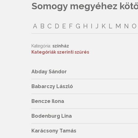
Somogy megyéhez kötőd
A
B
C
D
E
F
G
H
I
J
K
L
M
N
O
Kategória:
színház
Kategóriák szerinti szűrés
Abday Sándor
Babarczy László
Bencze Ilona
Bodenburg Lina
Karácsony Tamás