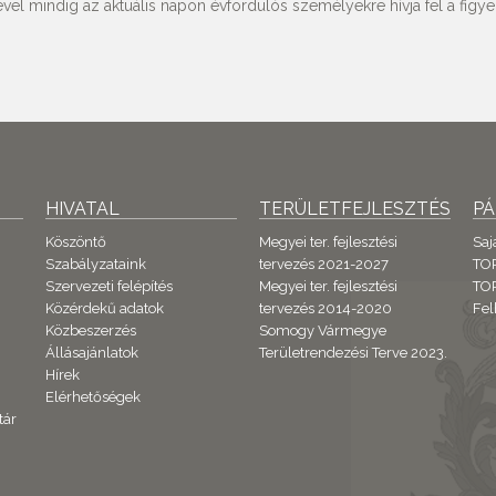
vel mindig az aktuális napon évfordulós személyekre hívja fel a figyel
HIVATAL
TERÜLETFEJLESZTÉS
P
Köszöntő
Megyei ter. fejlesztési
Saj
Szabályzataink
tervezés 2021-2027
TO
Szervezeti felépítés
Megyei ter. fejlesztési
TOP
Közérdekű adatok
tervezés 2014-2020
Fel
Közbeszerzés
Somogy Vármegye
Állásajánlatok
Területrendezési Terve 2023.
Hírek
Elérhetőségek
tár