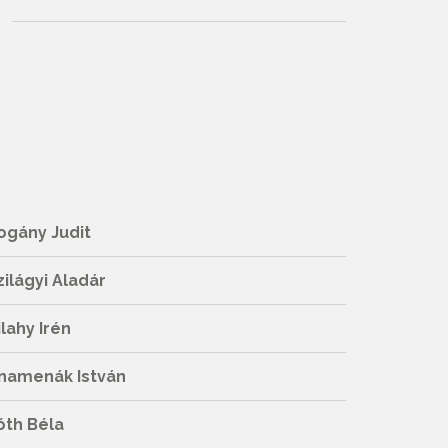
ogány Judit
zilágyi Aladár
ilahy Irén
namenák István
óth Béla