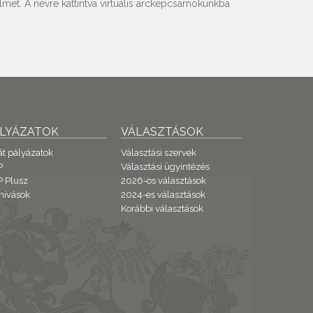
met. A névre kattintva virtuális arcképcsarnokunkba
ÁLYÁZATOK
VÁLASZTÁSOK
át pályázatok
Választási szervek
P
Választási ügyintézés
 Plusz
2026-os választások
hívások
2024-es választások
Korábbi választások