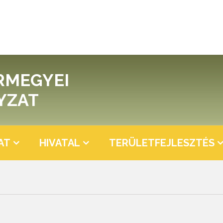
RMEGYEI
YZAT
AT
HIVATAL
TERÜLETFEJLESZTÉS