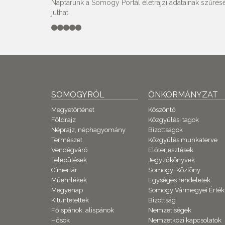
Naptárunk a Somogy Portál életrajzi adatainak szűrésé
juthat.
SOMOGYRÓL
ÖNKORMÁNYZAT
Megyetörténet
Köszöntő
Földrajz
Közgyűlési tagok
Néprajz, néphagyomány
Bizottságok
Természet
Közgyűlés munkaterve
Vendégváró
Előterjesztések
Települések
Jegyzőkönyvek
Címertár
Somogyi Közlöny
Műemlékek
Egységes rendeletek
Megyenap
Somogy Vármegyei Érték
Kitüntetettek
Bizottság
Főispánok, alispánok
Nemzetiségek
Hősök
Nemzetközi kapcsolatok