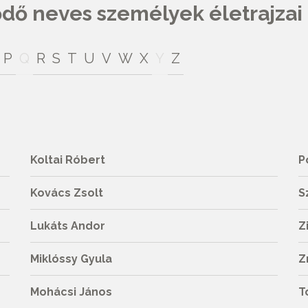
ő neves személyek életrajzai
P
Q
R
S
T
U
V
W
X
Y
Z
Koltai Róbert
P
Kovács Zsolt
S
Lukáts Andor
Z
Miklóssy Gyula
Z
Mohácsi János
T