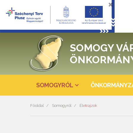
SOMOGY VÁ
ÖNKORMÁN
SOMOGYRÓL
ÖNKORMÁNYZ
Főoldal
Somogyról
Életrajzok