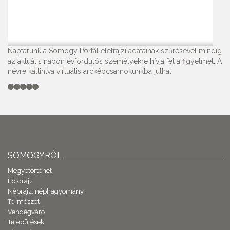
Naptárunk a Somogy Portál életrajzi adatainak szűrésével mindig
az aktuális napon évfordulós személyekre hívja fel a figyelmet. A
névre kattintva virtuális arcképcsarnokunkba juthat.
SOMOGYRÓL
Megyetörténet
Földrajz
Néprajz, néphagyomány
Természet
Vendégváró
Települések