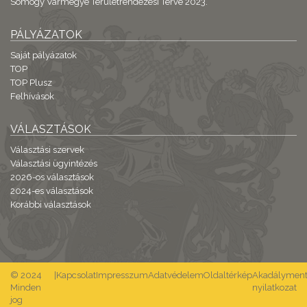
Somogy Vármegye Területrendezési Terve 2023.
PÁLYÁZATOK
Saját pályázatok
TOP
TOP Plusz
Felhívások
VÁLASZTÁSOK
Választási szervek
Választási ügyintézés
2026-os választások
2024-es választások
Korábbi választások
© 2024
|
Kapcsolat
Impresszum
Adatvédelem
Oldaltérkép
Akadálymente
Minden
nyilatkozat
jog