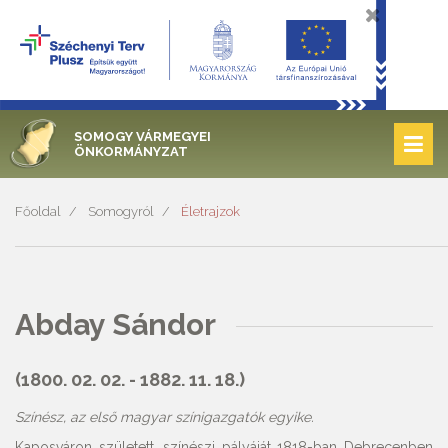
SOMOGY VÁRMEGYEI
ÖNKORMÁNYZAT
Főoldal
Somogyról
Életrajzok
Abday Sándor
(1800. 02. 02. - 1882. 11. 18.)
Színész, az első magyar színigazgatók egyike.
Kaposváron született, színészi pályáját 1818-ban Debrecenben