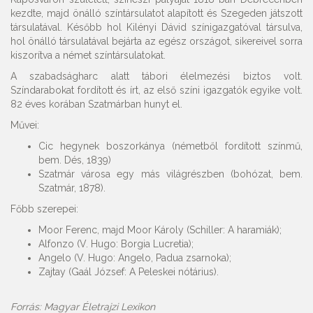
kezdte, majd önálló színtársulatot alapított és Szegeden játszott
társulatával. Később hol Kilényi Dávid színigazgatóval társulva,
hol önálló társulatával bejárta az egész országot, sikereivel sorra
kiszorítva a német színtársulatokat.
A szabadságharc alatt tábori élelmezési biztos volt.
Színdarabokat fordított és írt, az első színi igazgatók egyike volt.
82 éves korában Szatmárban hunyt el.
Művei:
Cic hegynek boszorkánya (németből fordított színmű,
bem. Dés, 1839)
Szatmár városa egy más világrészben (bohózat, bem.
Szatmár, 1878).
Főbb szerepei:
Moor Ferenc, majd Moor Károly (Schiller: A haramiák);
Alfonzo (V. Hugo: Borgia Lucretia);
Angelo (V. Hugo: Angelo, Padua zsarnoka);
Zajtay (Gaál József: A Peleskei nótárius).
Forrás: Magyar Életrajzi Lexikon