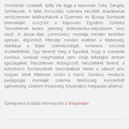
Orosházán született. 1989 óta tagja a kaposvári Csiky Gergely
Színháznak. A fiatal korosztály számára készített előadásaival
rendszeresen találkozhatunk a Gyermek- és Ifjúsági Színházak
biennáléján. 2oo3-tól a Kaposvári Egyetem Színházi
Tanszékének tanára, jelenleg doktorandus-képzésben vesz
részt. A Jászai-díjas színművész munkája minden területen
igényes, átgondolt. Mércéje minden esetben a hitelesség.
Alakításai a teljes személyiséget, koherens sorsokat
érzékeltetnek. Úgy teremti meg a figurákat, hogy a szerepek
komikus vonásait megmutatva sem vonja kétségbe emberi
igazságaikat. Részletesen kidolgozott helyzeteket teremt, a
különböző formanyelvek használatával keresi a választ arra,
hogyan lehet hitelesen szólni a máról. Színészi, rendezői,
pedagógiai munkáját szakmai felelősség, koncentrált
igényesség, szellemi frissesség, folyamatos megújulás jellemzi.
Szerepeiről további információk a
Wikipédián