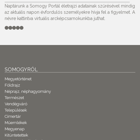
Naptárunk a Somogy Portál életrajzi adatainak szűrésével mindig
az aktuális napon évfordulós személyekre hívja fel a figyelmet. A
névre kattintva virtuális arcképcsarnokunkba juthat.
SOMOGYRÓL
Megyetörténet
Földrajz
Néprajz, néphagyomány
Természet
Vendégváró
Települések
Címertár
Műemlékek
Megyenap
Kitüntetettek