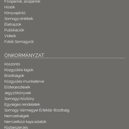
Főispánok, alispánok
Hősök
Könyvajánló
Somogyi értékek
Életrajzok
Publikációk
Videók
Fotók Somogyról
ÖNKORMÁNYZAT
Köszöntő
Közgyűlési tagok
Bizottságok
Közgyűlés munkaterve
Előterjesztések
Jegyzőkönyvek
Somogyi Közlöny
Egységes rendeletek
Somogy Vármegyei Értéktár Bizottság
Nemzetiségek
Nemzetközi kapcsolatok
Közbeszerzés