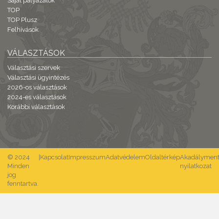
Saját pályázatok
TOP
TOP Plusz
Felhívások
VÁLASZTÁSOK
Választási szervek
Választási ügyintézés
2026-os választások
2024-es választások
Korábbi választások
© 2024
|
Kapcsolat
Impresszum
Adatvédelem
Oldaltérkép
Akadálymente
Minden
nyilatkozat
jog
fenntartva.