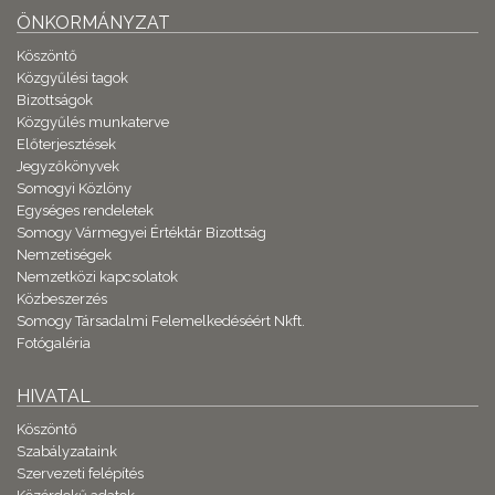
ÖNKORMÁNYZAT
Köszöntő
Közgyűlési tagok
Bizottságok
Közgyűlés munkaterve
Előterjesztések
Jegyzőkönyvek
Somogyi Közlöny
Egységes rendeletek
Somogy Vármegyei Értéktár Bizottság
Nemzetiségek
Nemzetközi kapcsolatok
Közbeszerzés
Somogy Társadalmi Felemelkedéséért Nkft.
Fotógaléria
HIVATAL
Köszöntő
Szabályzataink
Szervezeti felépítés