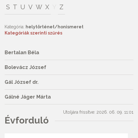
S
T
U
V
W
X
Y
Z
Kategória:
helytörténet/honismeret
Kategóriák szerinti szűrés
Bertalan Béla
Bolevácz József
Gál József dr.
Gálné Jáger Márta
Utoljára frissítve: 2026. 06. 09. 11:01
Évforduló