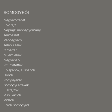
SOMOGYRÓL
Megyetörténet
Földrajz
Néprajz, néphagyomány
Természet
Vendégváró
Települések
Címertár
Műemlékek
Megyenap
Kitüntetettek
Főispánok, alispánok
Hősök
Könyvajánló
Somogyi értékek
Életrajzok
Publikációk
Videók
Fotók Somogyról