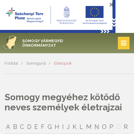
SOMOGY VÁRMEGYEI
ÖNKORMÁNYZAT
Főoldal
Somogyról
Életrajzok
Somogy megyéhez kötődő
neves személyek életrajzai
A
B
C
D
E
F
G
H
I
J
K
L
M
N
O
P
Q
R