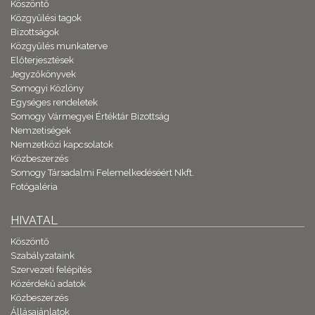
Köszöntő
Közgyűlési tagok
Bizottságok
Közgyűlés munkaterve
Előterjesztések
Jegyzőkönyvek
Somogyi Közlöny
Egységes rendeletek
Somogy Vármegyei Értéktár Bizottság
Nemzetiségek
Nemzetközi kapcsolatok
Közbeszerzés
Somogy Társadalmi Felemelkedéséért Nkft.
Fotógaléria
HIVATAL
Köszöntő
Szabályzataink
Szervezeti felépítés
Közérdekű adatok
Közbeszerzés
Állásajánlatok