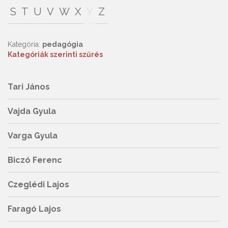
S
T
U
V
W
X
Y
Z
Kategória:
pedagógia
Kategóriák szerinti szűrés
Tari János
Vajda Gyula
Varga Gyula
Biczó Ferenc
Czeglédi Lajos
Faragó Lajos