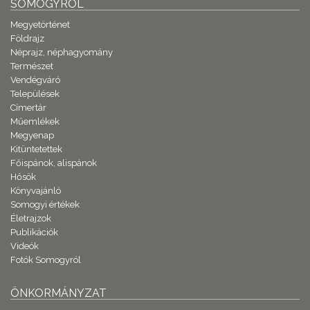
SOMOGYRÓL
Megyetörténet
Földrajz
Néprajz, néphagyomány
Természet
Vendégváró
Települések
Címertár
Műemlékek
Megyenap
Kitüntetettek
Főispánok, alispánok
Hősök
Könyvajánló
Somogyi értékek
Életrajzok
Publikációk
Videók
Fotók Somogyról
ÖNKORMÁNYZAT