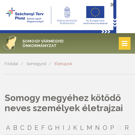
SOMOGY VÁRMEGYEI
ÖNKORMÁNYZAT
Főoldal
Somogyról
Életrajzok
Somogy megyéhez kötődő
neves személyek életrajzai
A
B
C
D
E
F
G
H
I
J
K
L
M
N
O
P
Q
R