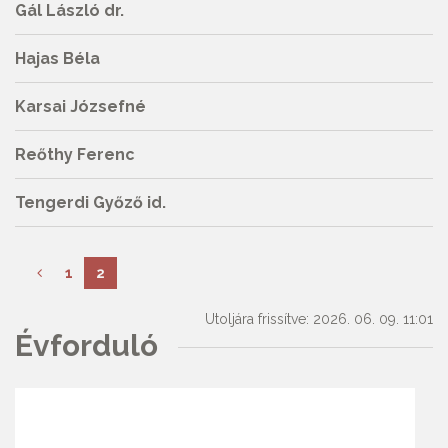
Gál László dr.
Hajas Béla
Karsai Józsefné
Reőthy Ferenc
Tengerdi Győző id.
1
2
Utoljára frissítve: 2026. 06. 09. 11:01
Évforduló