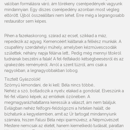
valóban formálásra váró, ám törékeny cserépedények vagyunk
mindannyian. Egy díszes cserépedény azonban most végleg
eltörött. Újból összeállítani nem lehet. Erre még a legrangosabb
restaurátor sem képes.
Pihen a fazekaskorong, szárad az ecset, szikkad a máz,
repedezik az agyag. Kemencéért kiáltanak a félkész munkák. A
csupafény szerdahelyi műhely, amelyben kézművescsodák
születtek, néhány napja félárva lett… Pedig még mennyi titokról
tudnának beszélni a falak! A fel-felfakadó kétségbeesésről és az
újrakezdés reményéről. Arról a szent tűzről, ami csak a
nagyokban, a legnagyobbakban lobog.
Tisztelt Gyászolók!
Szörnyű kimondani, de ki kell: Béla nincs többé…
Nehéz a szó, botladozik a nyelv, elakad a gondolat. Elveszünk a
fel-fel villanó képek, az emlékek özönében. A
megmagyarázhatatlanra keressük a választ, ám nem találjuk.
Evilágban nehéz felfogni-feldolgozni a hirtelen halált, de
bízhatunk a kegyelemben, amit az Úr tartogat mindannyiunk
számára, hiszen Falusi Béla népi iparművész, a Népművészet
Mestere nemcsak az életét, hanem kiemelkedő tudását, páratlan