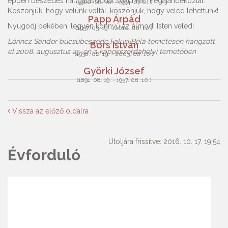
éppen beszédes hallgatásoddal sokunkat megajándékoztál.
(1920. 08. 10. - 1994. 07. 21.)
Köszönjük, hogy velünk voltál, köszönjük, hogy veled lehettünk!
Papp Árpád
Nyugodj békében, legyen könnyű az álmod! Isten veled!
(1937. 03. 19. - 2010. 08. 10.)
Lőrincz Sándor búcsúbeszéde Falusi Béla temetésén hangzott
Bors István
el 2008. augusztus 25-én a kaposszerdahelyi temetőben
(1938. 02. 19. - 2003. 08. 10.)
Györki József
(1891. 08. 19. - 1957. 08. 10.)
Vissza az előző oldalra
Utoljára frissítve: 2016. 10. 17. 19:54
Évforduló