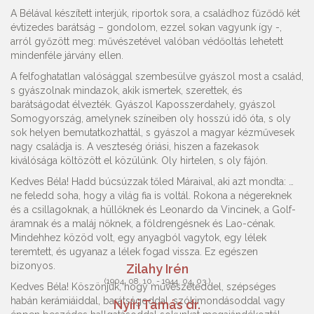
A Bélával készített interjúk, riportok sora, a családhoz fűződő két
évtizedes barátság – gondolom, ezzel sokan vagyunk így -,
arról győzött meg: művészetével valóban védőoltás lehetett
mindenféle járvány ellen.
A felfoghatatlan valósággal szembesülve gyászol most a család,
s gyászolnak mindazok, akik ismertek, szerettek, és
barátságodat élvezték. Gyászol Kaposszerdahely, gyászol
Somogyország, amelynek színeiben oly hosszú idő óta, s oly
sok helyen bemutatkozhattál, s gyászol a magyar kézművesek
nagy családja is. A veszteség óriási, hiszen a fazekasok
kiválósága költözött el közülünk. Oly hirtelen, s oly fájón.
Kedves Béla! Hadd búcsúzzak tőled Máraival, aki azt mondta: …
ne feledd soha, hogy a világ fia is voltál. Rokona a négereknek
és a csillagoknak, a hüllőknek és Leonardo da Vincinek, a Golf-
áramnak és a maláj nőknek, a földrengésnek és Lao-cénak.
Mindehhez közöd volt, egy anyagból vagytok, egy lélek
teremtett, és ugyanaz a lélek fogad vissza. Ez egészen
bizonyos.
Zilahy Irén
(1904. 08. 10. - 1944. 04. 03.)
Kedves Béla! Köszönjük, hogy művészeteddel, szépséges
habán kerámiáiddal, barátságoddal, szókimondásoddal vagy
Nyíri Tamás dr.