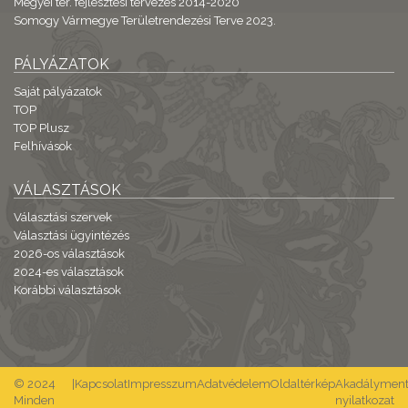
Megyei ter. fejlesztési tervezés 2014-2020
Somogy Vármegye Területrendezési Terve 2023.
PÁLYÁZATOK
Saját pályázatok
TOP
TOP Plusz
Felhívások
VÁLASZTÁSOK
Választási szervek
Választási ügyintézés
2026-os választások
2024-es választások
Korábbi választások
© 2024
|
Kapcsolat
Impresszum
Adatvédelem
Oldaltérkép
Akadálymente
Minden
nyilatkozat