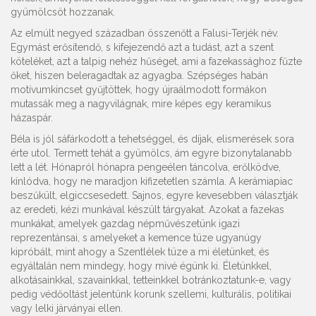
gyümölcsöt hozzanak.
Az elmúlt negyed században összenőtt a Falusi-Terjék név.
Egymást erősítendő, s kifejezendő azt a tudást, azt a szent
köteléket, azt a talpig nehéz hűséget, ami a fazekassághoz fűzte
őket, hiszen beleragadtak az agyagba. Szépséges habán
motívumkincset gyűjtöttek, hogy újraálmodott formákon
mutassák meg a nagyvilágnak, mire képes egy keramikus
házaspár.
Béla is jól sáfárkodott a tehetséggel, és díjak, elismerések sora
érte utol. Termett tehát a gyümölcs, ám egyre bizonytalanabb
lett a lét. Hónapról hónapra pengeélen táncolva, erőlködve,
kínlódva, hogy ne maradjon kifizetetlen számla. A kerámiapiac
beszűkült, elgiccsesedett. Sajnos, egyre kevesebben választják
az eredeti, kézi munkával készült tárgyakat. Azokat a fazekas
munkákat, amelyek gazdag népművészetünk igazi
reprezentánsai, s amelyeket a kemence tüze ugyanúgy
kipróbált, mint ahogy a Szentlélek tüze a mi életünket, és
egyáltalán nem mindegy, hogy mivé égünk ki. Életünkkel,
alkotásainkkal, szavainkkal, tetteinkkel botránkoztatunk-e, vagy
pedig védőoltást jelentünk korunk szellemi, kulturális, politikai
vagy lelki járványai ellen.