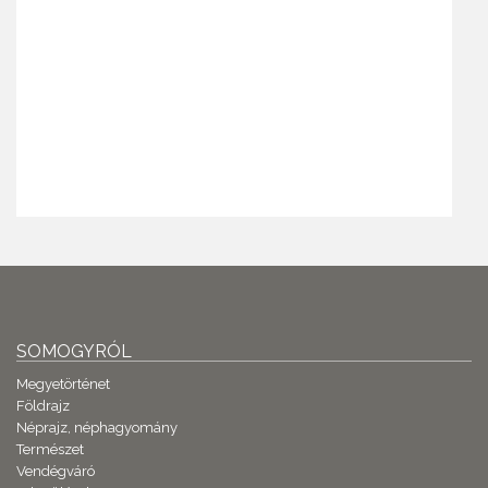
SOMOGYRÓL
Megyetörténet
Földrajz
Néprajz, néphagyomány
Természet
Vendégváró