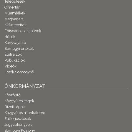
Települések
Címertár
Műemlékek
Megyenap
Kitüntetettek
Főispánok, alispánok
Hősök
Könyvajánló
Somogyi értékek
Életrajzok
Publikációk
Videók
Fotók Somogyról
ÖNKORMÁNYZAT
Köszöntő
Közgyűlési tagok
Bizottságok
Közgyűlés munkaterve
Előterjesztések
Jegyzőkönyvek
Somogyi Közlöny