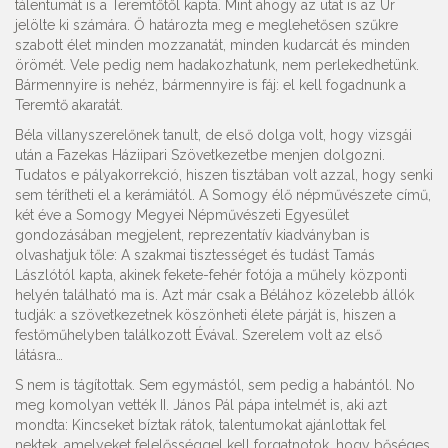
tálentumát is a Teremtőtől kapta. Mint ahogy az utat is az Úr
jelölte ki számára. Ő határozta meg e meglehetősen szűkre
szabott élet minden mozzanatát, minden kudarcát és minden
örömét. Vele pedig nem hadakozhatunk, nem perlekedhetünk.
Bármennyire is nehéz, bármennyire is fáj: el kell fogadnunk a
Teremtő akaratát.
Béla villanyszerelőnek tanult, de első dolga volt, hogy vizsgái
után a Fazekas Háziipari Szövetkezetbe menjen dolgozni.
Tudatos e pályakorrekció, hiszen tisztában volt azzal, hogy senki
sem térítheti el a kerámiától. A Somogy élő népművészete című,
két éve a Somogy Megyei Népművészeti Egyesület
gondozásában megjelent, reprezentatív kiadványban is
olvashatjuk tőle: A szakmai tisztességet és tudást Tamás
Lászlótól kapta, akinek fekete-fehér fotója a műhely központi
helyén található ma is. Azt már csak a Bélához közelebb állók
tudják: a szövetkezetnek köszönheti élete párját is, hiszen a
festőműhelyben találkozott Évával. Szerelem volt az első
látásra…
S nem is tágítottak. Sem egymástól, sem pedig a habántól. No
meg komolyan vették II. János Pál pápa intelmét is, aki azt
mondta: Kincseket bíztak rátok, talentumokat ajánlottak fel
nektek, amelyeket felelősséggel kell forgatnotok, hogy bőséges