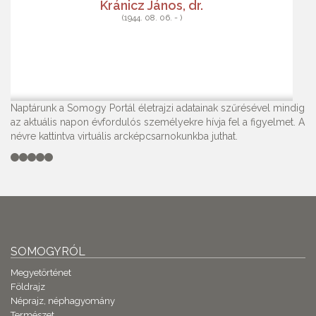
Kránicz János, dr.
(1944. 08. 06. - )
Naptárunk a Somogy Portál életrajzi adatainak szűrésével mindig
az aktuális napon évfordulós személyekre hívja fel a figyelmet. A
névre kattintva virtuális arcképcsarnokunkba juthat.
SOMOGYRÓL
Megyetörténet
Földrajz
Néprajz, néphagyomány
Természet