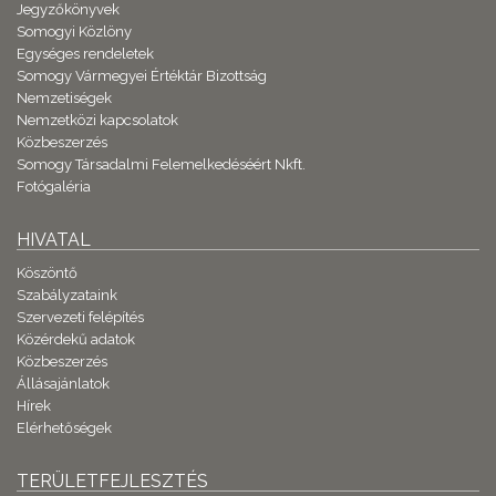
Jegyzőkönyvek
Somogyi Közlöny
Egységes rendeletek
Somogy Vármegyei Értéktár Bizottság
Nemzetiségek
Nemzetközi kapcsolatok
Közbeszerzés
Somogy Társadalmi Felemelkedéséért Nkft.
Fotógaléria
HIVATAL
Köszöntő
Szabályzataink
Szervezeti felépítés
Közérdekű adatok
Közbeszerzés
Állásajánlatok
Hírek
Elérhetőségek
TERÜLETFEJLESZTÉS