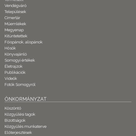
Vendégváró
Települések
Címertár
Műemlékek
Megyenap
Kitüntetettek
Főispánok, alispánok
Hősök
Könyvajánló
Somogyi értékek
Életrajzok
Publikációk
Videók
Fotók Somogyról
ÖNKORMÁNYZAT
Köszöntő
Közgyűlési tagok
Bizottságok
Közgyűlés munkaterve
Előterjesztések