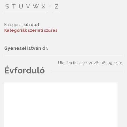
S
T
U
V
W
X
Y
Z
Kategória:
közélet
Kategóriák szerinti szűrés
Gyenesei István dr.
Utoljára frissítve: 2026. 06. 09. 11:01
Évforduló