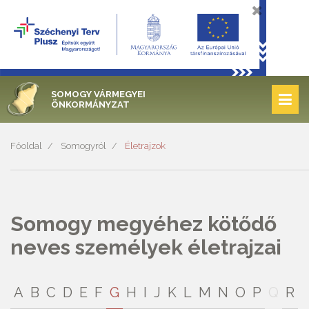
SOMOGY VÁRMEGYEI
ÖNKORMÁNYZAT
Főoldal
Somogyról
Életrajzok
Somogy megyéhez kötődő
neves személyek életrajzai
A
B
C
D
E
F
G
H
I
J
K
L
M
N
O
P
Q
R