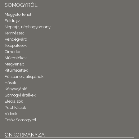
SOMOGYRÓL
Megyetörténet
Földrajz
Néprajz, néphagyomány
Természet
Vendégváró
Települések
Címertár
Műemlékek
Megyenap
Kitüntetettek
Főispánok, alispánok
Hősök
Könyvajánló
Somogyi értékek
Életrajzok
Publikációk
Videók
Fotók Somogyról
ÖNKORMÁNYZAT