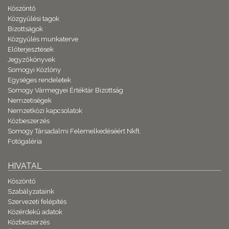
Köszöntő
Közgyűlési tagok
Bizottságok
Közgyűlés munkaterve
Előterjesztések
Jegyzőkönyvek
Somogyi Közlöny
Egységes rendeletek
Somogy Vármegyei Értéktár Bizottság
Nemzetiségek
Nemzetközi kapcsolatok
Közbeszerzés
Somogy Társadalmi Felemelkedéséért Nkft.
Fotógaléria
HIVATAL
Köszöntő
Szabályzataink
Szervezeti felépítés
Közérdekű adatok
Közbeszerzés