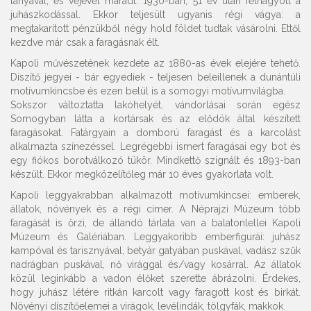
lányával, és vejével maradt. 1930-ban, 51 év után felhagyott a
juhászkodással. Ekkor teljesült ugyanis régi vágya: a
megtakarított pénzükből négy hold földet tudtak vásárolni. Ettől
kezdve már csak a faragásnak élt.
Kapoli művészetének kezdete az 1880-as évek elejére tehető.
Díszítő jegyei - bár egyediek - teljesen beleillenek a dunántúli
motívumkincsbe és ezen belül is a somogyi motívumvilágba.
Sokszor változtatta lakóhelyét, vándorlásai során egész
Somogyban látta a kortársak és az elődök által készített
faragásokat. Fatárgyain a domború faragást és a karcolást
alkalmazta színezéssel. Legrégebbi ismert faragásai egy bot és
egy fiókos borotválkozó tükör. Mindkettő szignált és 1893-ban
készült. Ekkor megközelítőleg már 10 éves gyakorlata volt.
Kapoli leggyakrabban alkalmazott motívumkincsei: emberek,
állatok, növények és a régi címer. A Néprajzi Múzeum több
faragását is őrzi, de állandó tárlata van a balatonlellei Kapoli
Múzeum és Galériában. Leggyakoribb emberfigurái: juhász
kampóval és tarisznyával, betyár gatyában puskával, vadász szűk
nadrágban puskával, nő virággal és/vagy kosárral. Az állatok
közül leginkább a vadon élőket szerette ábrázolni. Érdekes,
hogy juhász létére ritkán karcolt vagy faragott kost és birkát.
Növényi díszítőelemei a virágok, levélindák, tölgyfák, makkok.