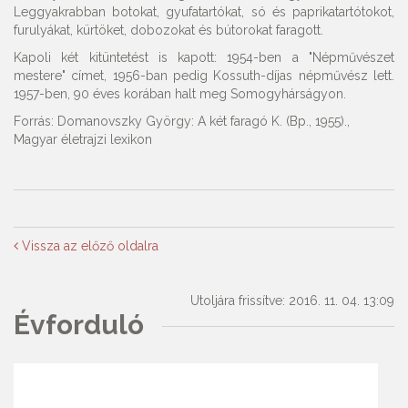
Leggyakrabban botokat, gyufatartókat, só és paprikatartótokot,
furulyákat, kürtöket, dobozokat és bútorokat faragott.
Kapoli két kitüntetést is kapott: 1954-ben a "Népművészet
mestere" címet, 1956-ban pedig Kossuth-díjas népművész lett.
1957-ben, 90 éves korában halt meg Somogyhárságyon.
Forrás: Domanovszky György: A két faragó K. (Bp., 1955).,
Magyar életrajzi lexikon
Vissza az előző oldalra
Utoljára frissítve: 2016. 11. 04. 13:09
Évforduló