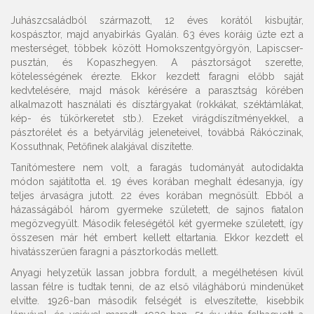
Juhászcsaládból származott, 12 éves korától kisbujtár,
kospásztor, majd anyabirkás Gyalán. 63 éves koráig űzte ezt a
mesterséget, többek között Homokszentgyörgyön, Lapiscser-
pusztán, és Kopaszhegyen. A pásztorságot szerette,
kötelességének érezte. Ekkor kezdett faragni előbb saját
kedvtelésére, majd mások kérésére a parasztság körében
alkalmazott használati és dísztárgyakat (rokkákat, széktámlákat,
kép- és tükörkeretet stb.). Ezeket virágdíszítményekkel, a
pásztorélet és a betyárvilág jeleneteivel, továbbá Rákóczinak,
Kossuthnak, Petőfinek alakjával díszítette.
Tanítómestere nem volt, a faragás tudományát autodidakta
módon sajátította el. 19 éves korában meghalt édesanyja, így
teljes árvaságra jutott. 22 éves korában megnősült. Ebből a
házasságából három gyermeke született, de sajnos fiatalon
megözvegyült. Második feleségétől két gyermeke született, így
összesen már hét embert kellett eltartania. Ekkor kezdett el
hivatásszerűen faragni a pásztorkodás mellett.
Anyagi helyzetük lassan jobbra fordult, a megélhetésen kívül
lassan félre is tudtak tenni, de az első világháború mindenüket
elvitte. 1926-ban második felségét is elveszítette, kisebbik