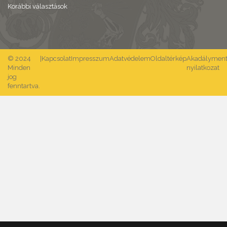
Korábbi választások
© 2024
|
Kapcsolat
Impresszum
Adatvédelem
Oldaltérkép
Akadálymente
Minden
nyilatkozat
jog
fenntartva.