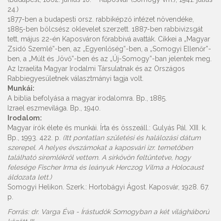
24.)
1877-ben a budapesti orsz. rabbiképző intézet növendéke,
1885-ben bölcsész oklevelet szerzett. 1887-ben rabbivizsgát
tett, május 22-én Kaposváron főrabbivá avatták. Cikkei a „Magyar
Zsidó Szemlé”-ben, az „Egyenlőség”-ben, a „Somogyi Ellenőr”-
ben, a „Múlt és Jövő”-ben és az „Új-Somogy”-ban jelentek meg.
Az Izraelita Magyar Irodalmi Társulatnak és az Országos
Rabbiegyesületnek választmányi tagja volt.
Munkái:
A biblia befolyása a magyar irodalomra. Bp., 1885.
Izrael eszmevilága. Bp., 1940.
Irodalom:
Magyar írók élete és munkái. Írta és összeáll.: Gulyás Pál. XIII. k.
Bp., 1993. 422. p.
(Itt pontatlan születési és halálozási dátum
szerepel. A helyes évszámokat a kaposvári izr. temetőben
található síremlékről vettem. A sírkövön feltűntetve, hogy
felesége Fischer Irma és leányuk Herczog Vilma a Holocaust
áldozata lett.)
Somogyi Helikon. Szerk.: Hortobágyi Ágost. Kaposvár, 1928. 67.
p.
Forrás: dr. Varga Éva - Írástudók Somogyban a két világháború