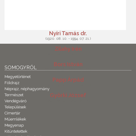
Nyíri Tamás dr.
(1920. 08. 10. - 1994. 07. 21.)
Zilahy Irén
(1904. 08. 10. - 1944. 04. 03.)
Bors István
SOMOGYRÓL
(1938. 02. 19. - 2003. 08. 10.)
Megyetörténet
Papp Árpád
Földrajz
(1937. 03. 19. - 2010. 08. 10.)
Néprajz, néphagyomány
Györki József
Természet
(1891. 08. 19. - 1957. 08. 10.)
Vendégváró
Települések
Címertár
Műemlékek
Megyenap
Kitüntetettek