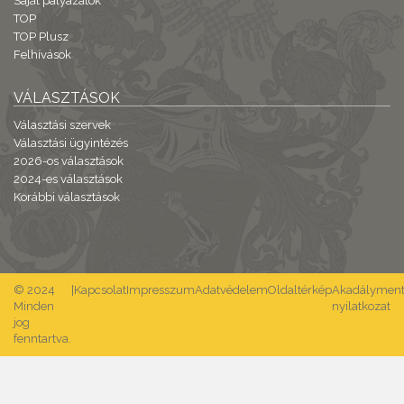
Saját pályázatok
TOP
TOP Plusz
Felhívások
VÁLASZTÁSOK
Választási szervek
Választási ügyintézés
2026-os választások
2024-es választások
Korábbi választások
© 2024
|
Kapcsolat
Impresszum
Adatvédelem
Oldaltérkép
Akadálymente
Minden
nyilatkozat
jog
fenntartva.