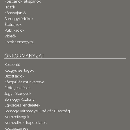
Főispánok, alispánok
Hősök
Könyvajánló
Somogyi értékek
Életrajzok
Publikációk
Videók
Fotók Somogyról
ÖNKORMÁNYZAT
Köszöntő
Közgyűlési tagok
Bizottságok
Közgyűlés munkaterve
Előterjesztések
Jegyzőkönyvek
Somogyi Közlöny
Egységes rendeletek
Somogy Vármegyei Értéktár Bizottság
Nemzetiségek
Nemzetközi kapcsolatok
Közbeszerzés