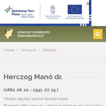
SOMOGY VÁRMEGYEI
ÖNKORMÁNYZAT
Főoldal
Somogyról
Életrajzok
Herczog Manó dr.
(1862. 06. 10. - 1941. 07. 24.)
Főrabbi, (egyházi, egyház-filozófiai írások)
(Budapest, 1862. június 10. – Kaposvár (Somogy vm.), 1941. július