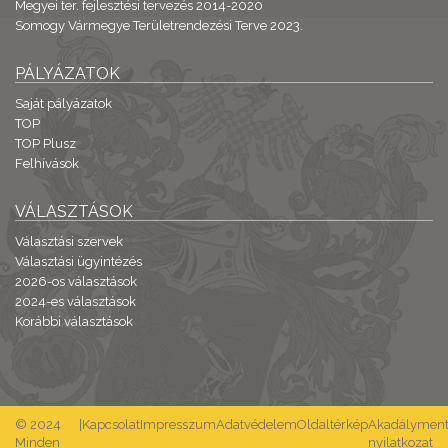
Megyei ter. fejlesztési tervezés 2014-2020
Somogy Vármegye Területrendezési Terve 2023.
PÁLYÁZATOK
Saját pályázatok
TOP
TOP Plusz
Felhívások
VÁLASZTÁSOK
Választási szervek
Választási ügyintézés
2026-os választások
2024-es választások
Korábbi választások
© 2024
|
Kapcsolat
Impresszum
Adatvédelem
Oldaltérkép
Akadálymente
Minden
nyilatkozat