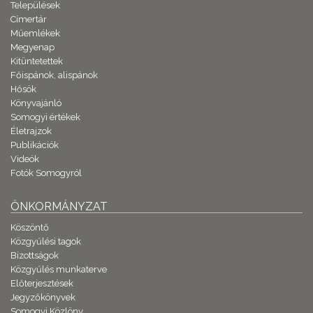
Települések
Címertár
Műemlékek
Megyenap
Kitüntetettek
Főispánok, alispánok
Hősök
Könyvajánló
Somogyi értékek
Életrajzok
Publikációk
Videók
Fotók Somogyról
ÖNKORMÁNYZAT
Köszöntő
Közgyűlési tagok
Bizottságok
Közgyűlés munkaterve
Előterjesztések
Jegyzőkönyvek
Somogyi Közlöny