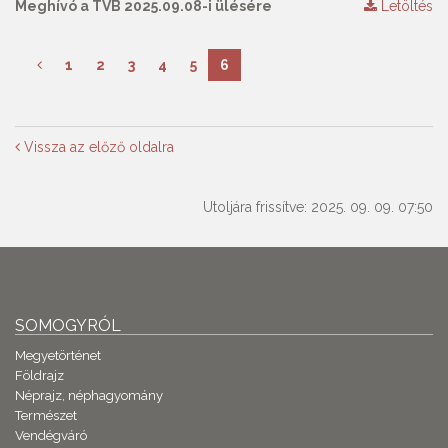
Meghívó a TVB 2025.09.08-i ülésére
Letöltés
1
2
3
4
5
6
Vissza az előző oldalra
Utoljára frissítve: 2025. 09. 09. 07:50
SOMOGYRÓL
Megyetörténet
Földrajz
Néprajz, néphagyomány
Természet
Vendégváró