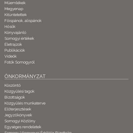
Műemlékek
Megyenap
Kitüntetettek
Főispánok, alispánok
Hősök
Könyvajánló
Somogyi értékek
Életrajzok
Publikációk
Videók
Fotók Somogyról
ÖNKORMÁNYZAT
Köszöntő
Közgyűlési tagok
Bizottságok
Közgyűlés munkaterve
Előterjesztések
Jegyzőkönyvek
Somogyi Közlöny
Egységes rendeletek
Somogy Vármegyei Értéktár Bizottság