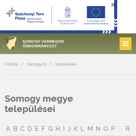
SOMOGY VÁRMEGYEI
ÖNKORMÁNYZAT
Főoldal
Somogyról
Települések
Somogy megye
települései
A
B
C
D
E
F
G
H
I
J
K
L
M
N
O
P
Q
R