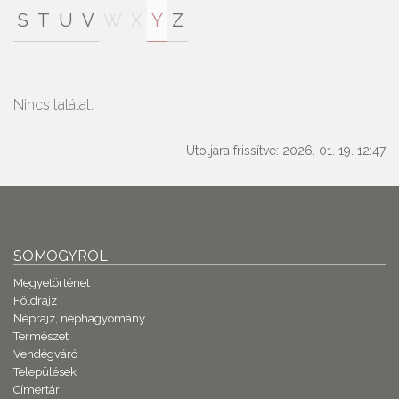
S
T
U
V
W
X
Y
Z
Nincs találat.
Utoljára frissítve: 2026. 01. 19. 12:47
SOMOGYRÓL
Megyetörténet
Földrajz
Néprajz, néphagyomány
Természet
Vendégváró
Települések
Címertár