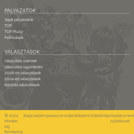
PÁLYÁZATOK
Saját pályázatok
TOP
TOP Plusz
Felhívások
VÁLASZTÁSOK
Választási szervek
Választási ügyintézés
2026-os választások
2024-es választások
Korábbi választások
© 2024
|
Kapcsolat
Impresszum
Adatvédelem
Oldaltérkép
Akadálymente
Minden
nyilatkozat
jog
fenntartva.