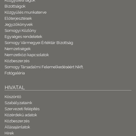
Közgyűlési tagok
Bizottságok
Közgyűlés munkaterve
Előterjesztések
Jegyzőkönyvek
Somogyi Közlöny
Egységes rendeletek
Somogy Vármegyei Értéktár Bizottság
Nemzetiségek
Nemzetközi kapcsolatok
Közbeszerzés
Somogy Társadalmi Felemelkedéséért Nkft.
Fotógaléria
HIVATAL
Köszöntő
Szabályzataink
Szervezeti felépítés
Közérdekű adatok
Közbeszerzés
Állásajánlatok
Hírek