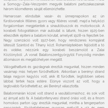
a Somogy–Zala–Veszprém megyék balatoni partszakaszainak
három kilométeres sávját ellenőrizhette.
Hamarosan elindultak vasár- és ünnepnapokon az ún
fürdővonatok (filléres gyors vagy filléres vonat), majd a helyközi
forgalomban megjelentek a sínautóbuszok és motorkocsik. A
korabeli fotográfiákon már autóutat is látunk, hiszen 1925-ben
elkezdték építeni a balatoni körutat, amelyet 1928-ra fejeztek be.
Nagy szenzáció volt 1927-ben, hogy rendszeres kompjárat
létesült Szántód és Tihany közt. Rohamléptekben fejlődött a tó
és vidéke, nézzünk egy korabeli beszámolót a Zalai
Közlönyből: „A vonat Balatonszentgyörgytől Fonyódig minden
állomáson és megállóhelyen megállt.
Válogathattunk és gazdagnak éreztük magunkat, hiszen minden
vasárnap más helyen fürödhettünk. Akkoriban a berényi strand
talaja nagyon kagylós volt, akik itt fürödtek, legtöbben sebes
lábbal tértek haza estére. Előnye viszont az volt, hogy a
legtovább fürödhetett az, aki Berényt választotta.
Balatonmárián közel volt strand a vasútállomáshoz, és sok volt
az árnyat adó fa. A balatonfenyvesi strand óriási volt, és a finom
homokos parton úgy éreztük magunkat, mintha a tengerparton
napoznánk. Alsóbélatelepen gyorsan mélyült a víz és nem