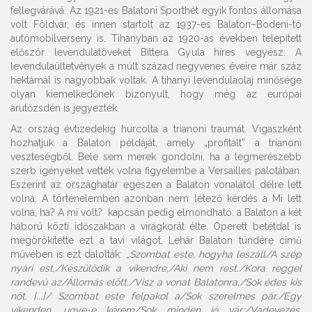
fellegvárává. Az 1921-es Balatoni Sporthét egyik fontos állomása
volt Földvár, és innen startolt az 1937-es Balaton–Bodeni-tó
autómobilverseny is. Tihanyban az 1920-as években telepített
először levendulatöveket Bittera Gyula híres vegyész. A
levendulaültetvények a múlt század negyvenes éveire már száz
hektárnál is nagyobbak voltak. A tihanyi levendulaolaj minősége
olyan kiemelkedőnek bizonyult, hogy még az európai
árutőzsdén is jegyezték.
Az ország évtizedekig hurcolta a trianoni traumát. Vigaszként
hozhatjuk a Balaton példáját, amely „profitált” a trianoni
veszteségből. Bele sem merek gondolni, ha a legmerészebb
szerb igényeket vették volna figyelembe a Versailles palotában.
Eszerint az országhatár egészen a Balaton vonalától délre lett
volna. A történelemben azonban nem létező kérdés a Mi lett
volna, ha? A mi volt? kapcsán pedig elmondható: a Balaton a két
háború közti időszakban a virágkorát élte. Operett betétdal is
megörökítette ezt a tavi világot, Lehár Balaton tündére című
művében is ezt dalolták:
„Szombat este, hogyha leszáll/A szép
nyári est,/Készülődik a víkendre,/Aki nem rest./Kora reggel
randevú az/Állomás előtt,/Visz a vonat Balatonra,/Sok édes kis
nőt. [...]/ Szombat este felpakol a/Sok szerelmes pár,/Egy
víkenden, ugye-e kérem/Sok minden jó vár:/Vadevezés,