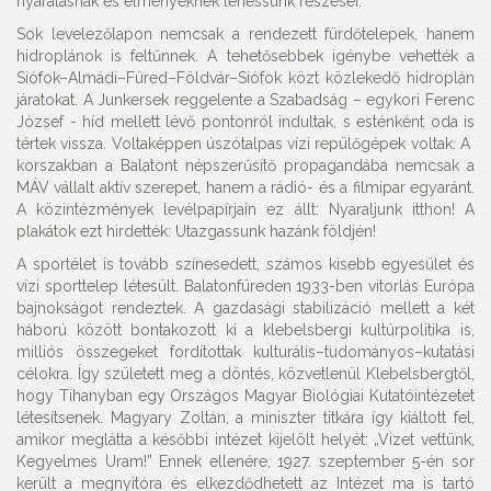
nyaralásnak és élményeknek lehessünk részesei.”
Sok levelezőlapon nemcsak a rendezett fürdőtelepek, hanem
hidroplánok is feltűnnek. A tehetősebbek igénybe vehették a
Siófok–Almádi–Füred–Földvár–Siófok közt közlekedő hidroplán
járatokat. A Junkersek reggelente a Szabadság – egykori Ferenc
József - híd mellett lévő pontonról indultak, s esténként oda is
tértek vissza. Voltaképpen úszótalpas vízi repülőgépek voltak. A
korszakban a Balatont népszerűsítő propagandába nemcsak a
MÁV vállalt aktív szerepet, hanem a rádió- és a filmipar egyaránt.
A közintézmények levélpapírjain ez állt: Nyaraljunk itthon! A
plakátok ezt hirdették: Utazgassunk hazánk földjén!
A sportélet is tovább színesedett, számos kisebb egyesület és
vízi sporttelep létesült. Balatonfüreden 1933-ben vitorlás Európa
bajnokságot rendeztek. A gazdasági stabilizáció mellett a két
háború között bontakozott ki a klebelsbergi kultúrpolitika is,
milliós összegeket fordítottak kulturális–tudományos–kutatási
célokra. Így született meg a döntés, közvetlenül Klebelsbergtől,
hogy Tihanyban egy Országos Magyar Biológiai Kutatóintézetet
létesítsenek. Magyary Zoltán, a miniszter titkára így kiáltott fel,
amikor meglátta a későbbi intézet kijelölt helyét: „Vizet vettünk,
Kegyelmes Uram!” Ennek ellenére, 1927. szeptember 5-én sor
került a megnyitóra és elkezdődhetett az Intézet ma is tartó