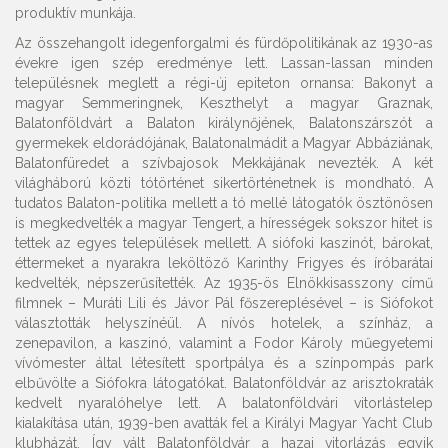
produktív munkája.
Az összehangolt idegenforgalmi és fürdőpolitikának az 1930-as
évekre igen szép eredménye lett. Lassan-lassan minden
településnek meglett a régi-új epiteton ornansa: Bakonyt a
magyar Semmeringnek, Keszthelyt a magyar Graznak,
Balatonföldvárt a Balaton királynőjének, Balatonszárszót a
gyermekek eldorádójának, Balatonalmádit a Magyar Abbáziának,
Balatonfüredet a szívbajosok Mekkájának nevezték. A két
világháború közti tótörténet sikertörténetnek is mondható. A
tudatos Balaton-politika mellett a tó mellé látogatók ösztönösen
is megkedvelték a magyar Tengert, a hírességek sokszor hitet is
tettek az egyes települések mellett. A siófoki kaszinót, bárokat,
éttermeket a nyarakra leköltöző Karinthy Frigyes és íróbarátai
kedvelték, népszerűsítették. Az 1935-ös Elnökkisasszony című
filmnek – Muráti Lili és Jávor Pál főszereplésével – is Siófokot
választották helyszínéül. A nívós hotelek, a színház, a
zenepavilon, a kaszinó, valamint a Fodor Károly műegyetemi
vívómester által létesített sportpálya és a színpompás park
elbűvölte a Siófokra látogatókat. Balatonföldvár az arisztokraták
kedvelt nyaralóhelye lett. A balatonföldvári vitorlástelep
kialakítása után, 1939-ben avatták fel a Királyi Magyar Yacht Club
klubházát. Így vált Balatonföldvár a hazai vitorlázás egyik