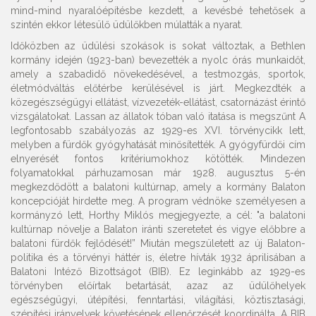
mind-mind nyaralóépítésbe kezdett, a kevésbé tehetősek a
szintén ekkor létesülő üdülőkben múlatták a nyarat.
Időközben az üdülési szokások is sokat változtak, a Bethlen
kormány idején (1923-ban) bevezették a nyolc órás munkaidőt,
amely a szabadidő növekedésével, a testmozgás, sportok,
életmódváltás előtérbe kerülésével is járt. Megkezdték a
közegészségügyi ellátást, vízvezeték-ellátást, csatornázást érintő
vizsgálatokat. Lassan az állatok tóban való itatása is megszűnt A
legfontosabb szabályozás az 1929-es XVI. törvénycikk lett,
melyben a fürdők gyógyhatását minősítették. A gyógyfürdői cím
elnyerését fontos kritériumokhoz kötötték. Mindezen
folyamatokkal párhuzamosan már 1928. augusztus 5-én
megkezdődött a balatoni kultúrnap, amely a kormány Balaton
koncepcióját hirdette meg. A program védnöke személyesen a
kormányzó lett, Horthy Miklós megjegyezte, a cél: "a balatoni
kultúrnap növelje a Balaton iránti szeretetet és vigye előbbre a
balatoni fürdők fejlődését!” Miután megszületett az új Balaton-
politika és a törvényi háttér is, életre hívták 1932 áprilisában a
Balatoni Intéző Bizottságot (BIB). Ez leginkább az 1929-es
törvényben előírtak betartását, azaz az üdülőhelyek
egészségügyi, útépítési, fenntartási, világítási, köztisztasági,
szépítési irányelvek követésének ellenőrzését koordinálta. A BIB