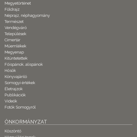
Megyetörténet
Földrajz
Néprajz, néphagyomány
Természet
Vendégváró
Települések
Címertár
Műemlékek
Megyenap
Kitüntetettek
Főispánok, alispánok
Hősök
Könyvajánló
Somogyi értékek
Életrajzok
Publikációk
Videók
Fotók Somogyról
ÖNKORMÁNYZAT
Köszöntő