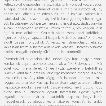
kellett sokat gyalogolni, ha úszni akartunk, Fonyód volt a csúcs!
A hajóállomást és a strandot csak a móló választotta el, így
egész nap láthattuk az érkező és induló hajókat, hallhattuk a
hajók dudálását és az indulásjelző kisharang jellegzetes hangját.
Sőt, ha valakinek volt pénze, még át is hajózhatott Badacsonyba.
A nap legnagyobb részét a vízben töltöttük, így kellően le is
égtünk már délutánra. Szüleink vizes zsebkendőt kötöttek a
fejünkre, nehogy napszúrást kapjunk. A „filléres vonat” 19 órakor
indult vissza Fonyódról. A lesült és strandolástól elfáradt
kanizsaiak testét a nyitott ablakokon keresztül beáramló hűvös
szellő simogatta, némelyikük álomba is szenderült.
Gyermekként a vonatablakból nézve úgy tűnt, hogy a vonat
kerekeinek zajára, ütemére szaladnak a fák. Érdekes volt! Már
sötét volt mire a derék 424-es húzta szerelvény befutott az
ismerős kanizsai állomásra. Mint egy körmenet, megindult a sok
száz ember az Ady úton végig, már lassabb tempóban, mint
reggel, otthonai felé. Másnap, ha az utcán, vagy üzletben láttunk
napsütötte arcokat, szemünk összenevetett, mert tudtuk, hogy
előző nap a Balatonnál együtt nyaraltunk. Egész nyáron
izgatottan vártuk már a csütörtöki napokat, hogy ismét
megvehessük vonatjegyünket a „filléres vonatra”, és újabb