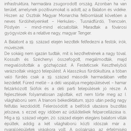
infrastruktúra, harmadára zsugorodott ország. Azonban ha van
terület, amelynek pozitívumokat is adott, az a Balaton és vidéke.
Hiszen az Osztrák Magyar Monarchia felbomlását követően a
neves fürdőhelyeinket – Herkules-, Tusnádfürdő, Trencsén,
Pöstyén – mind-mind elcsatolták. Maradtak a fővárosi
gyógyvizek és a relatíve nagy, magyar Tenger.
A Balatont a 19. század elején kezdték felfedezni a festők, írók,
művészek.
De sokáig nem igazán tudták, mit is kezdhetnének a nagy tóval.
Kossuth és Széchenyi összefogott, megálmodták, majd
megvalósították a gőzhajózást. A Festeticsek Keszthelyből
varázsoltak virágzó települést. A klasszikus fürdőkultúra, a tóban
való fürdés csak a 19. század második harmadában vette
kezdetét. Füred mellé – a déli vaspálya megépülésével – hamar
felzárkózott Siófok és a déli parti települések jó része. A
fejlesztések folyamatosan zajlottak, ezt nem törte meg az I.
világháború sem. A trianoni békediktátum, 1920 után pedig nagy
felfutás kezdődött. Felerősödött a belföldi utazásra buzdítás
jelszava, s ezzel egy időben az üdülőtelkek felparcellázása is.
Míg a 19. század végén, 20. század elején elegáns balatoni villák
épültek, addig a két világháború közti időszak már a
nyaralóépületek virágkora volt. A polgárság, az értelmiség