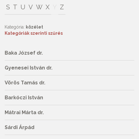
S
T
U
V
W
X
Y
Z
Kategória:
közélet
Kategóriák szerinti szűrés
Baka József dr.
Gyenesei István dr.
Vörös Tamás dr.
Barkóczi István
Mátrai Márta dr.
Sárdi Árpád