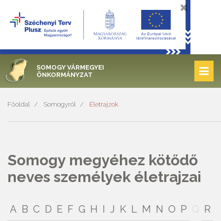
SOMOGY VÁRMEGYEI
ÖNKORMÁNYZAT
Főoldal
Somogyról
Életrajzok
Somogy megyéhez kötődő
neves személyek életrajzai
A
B
C
D
E
F
G
H
I
J
K
L
M
N
O
P
Q
R