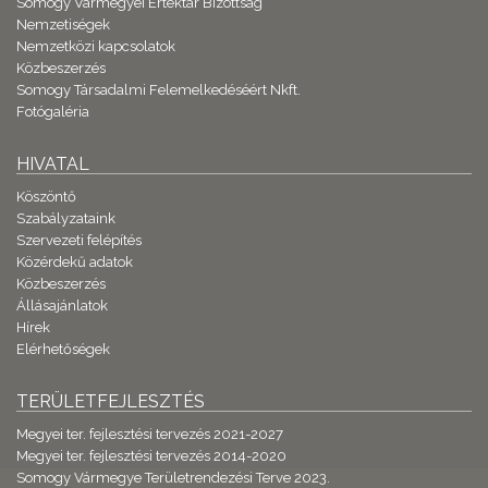
Somogy Vármegyei Értéktár Bizottság
Nemzetiségek
Nemzetközi kapcsolatok
Közbeszerzés
Somogy Társadalmi Felemelkedéséért Nkft.
Fotógaléria
HIVATAL
Köszöntő
Szabályzataink
Szervezeti felépítés
Közérdekű adatok
Közbeszerzés
Állásajánlatok
Hírek
Elérhetőségek
TERÜLETFEJLESZTÉS
Megyei ter. fejlesztési tervezés 2021-2027
Megyei ter. fejlesztési tervezés 2014-2020
Somogy Vármegye Területrendezési Terve 2023.