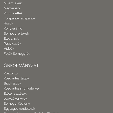
Műemlékek
Megyenap
Kitüntetettek
Főispánok, alispánok
Hősök
Könyvajánló
Somogyi értékek
Életrajzok
Publikációk
Videók
Fotók Somogyról
ÖNKORMÁNYZAT
Köszöntő
Közgyűlési tagok
Bizottságok
Közgyűlés munkaterve
Előterjesztések
Jegyzőkönyvek
Somogyi Közlöny
Egységes rendeletek