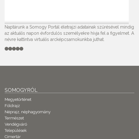
Naptárunk a Somogy Portál életrajzi adatainak szűrésével mindig
az aktuális napon évfordulós személyekre hívja fel a figyelmet. A
névre kattintva virtuális arcképcsarnokunkba juthat.
SOMOGYRÓL
Megyetörténet
Földrajz
Néprajz, néphagyomány
Természet
Vendégváró
Települések
Címertár