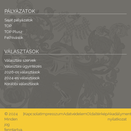
PÁLYÁZATOK
Saját pályázatok
TOP
TOP Plusz
Felhívások
VÁLASZTÁSOK
Választási szervek
Választási ügyintézés
2026-os választások
2024-es választások
Korábbi választások
© 2024
|
Kapcsolat
Impresszum
Adatvédelem
Oldaltérkép
Akadálymente
Minden
nyilatkozat
jog
fenntartva.