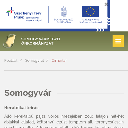
SOMOGY VÁRMEGYEI
ÖNKORMÁNYZAT
Főoldal
Somogyról
Címertár
Somogyvár
Heraldikai leírás
Álló kerektalpú pajzs vörös mezejében zöld talajon hét-hét
ablakkal ellátott, kéttornyú ezüst templom áll, toronycsúcsain
ezüst kereszttel. A templom fölött, a két torony között nyelével