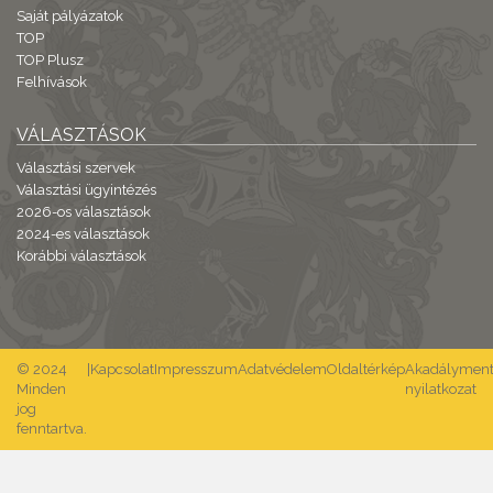
Saját pályázatok
TOP
TOP Plusz
Felhívások
VÁLASZTÁSOK
Választási szervek
Választási ügyintézés
2026-os választások
2024-es választások
Korábbi választások
© 2024
|
Kapcsolat
Impresszum
Adatvédelem
Oldaltérkép
Akadálymente
Minden
nyilatkozat
jog
fenntartva.