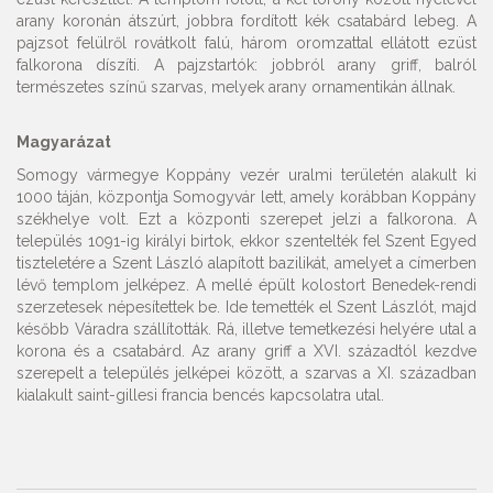
arany koronán átszúrt, jobbra fordított kék csatabárd lebeg. A
pajzsot felülről rovátkolt falú, három oromzattal ellátott ezüst
falkorona díszíti. A pajzstartók: jobbról arany griff, balról
természetes színű szarvas, melyek arany ornamentikán állnak.
Magyarázat
Somogy vármegye Koppány vezér uralmi területén alakult ki
1000 táján, központja Somogyvár lett, amely korábban Koppány
székhelye volt. Ezt a központi szerepet jelzi a falkorona. A
település 1091-ig királyi birtok, ekkor szentelték fel Szent Egyed
tiszteletére a Szent László alapított bazilikát, amelyet a címerben
lévő templom jelképez. A mellé épült kolostort Benedek-rendi
szerzetesek népesítettek be. Ide temették el Szent Lászlót, majd
később Váradra szállították. Rá, illetve temetkezési helyére utal a
korona és a csatabárd. Az arany griff a XVI. századtól kezdve
szerepelt a település jelképei között, a szarvas a XI. században
kialakult saint-gillesi francia bencés kapcsolatra utal.