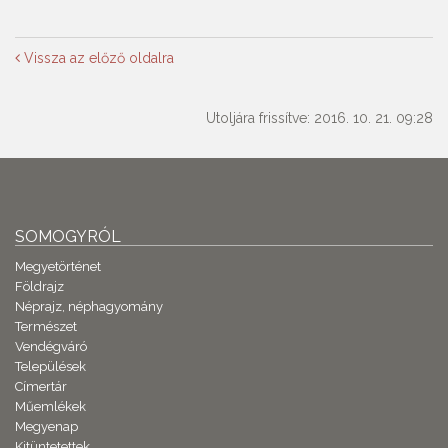
Vissza az előző oldalra
Utoljára frissítve: 2016. 10. 21. 09:28
SOMOGYRÓL
Megyetörténet
Földrajz
Néprajz, néphagyomány
Természet
Vendégváró
Települések
Címertár
Műemlékek
Megyenap
Kitüntetettek