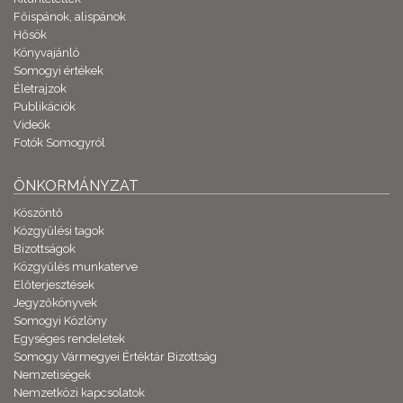
Főispánok, alispánok
Hősök
Könyvajánló
Somogyi értékek
Életrajzok
Publikációk
Videók
Fotók Somogyról
ÖNKORMÁNYZAT
Köszöntő
Közgyűlési tagok
Bizottságok
Közgyűlés munkaterve
Előterjesztések
Jegyzőkönyvek
Somogyi Közlöny
Egységes rendeletek
Somogy Vármegyei Értéktár Bizottság
Nemzetiségek
Nemzetközi kapcsolatok