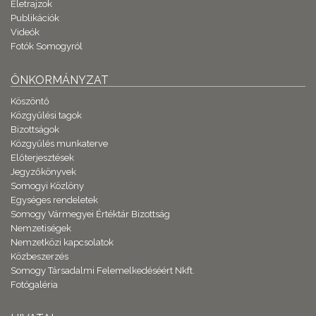
Életrajzok
Publikációk
Videók
Fotók Somogyról
ÖNKORMÁNYZAT
Köszöntő
Közgyűlési tagok
Bizottságok
Közgyűlés munkaterve
Előterjesztések
Jegyzőkönyvek
Somogyi Közlöny
Egységes rendeletek
Somogy Vármegyei Értéktár Bizottság
Nemzetiségek
Nemzetközi kapcsolatok
Közbeszerzés
Somogy Társadalmi Felemelkedéséért Nkft.
Fotógaléria