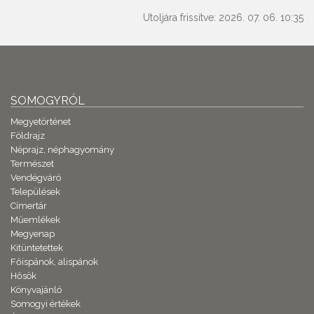
Utoljára frissítve: 2026. 07. 06. 10:35
SOMOGYRÓL
Megyetörténet
Földrajz
Néprajz, néphagyomány
Természet
Vendégváró
Települések
Címertár
Műemlékek
Megyenap
Kitüntetettek
Főispánok, alispánok
Hősök
Könyvajánló
Somogyi értékek