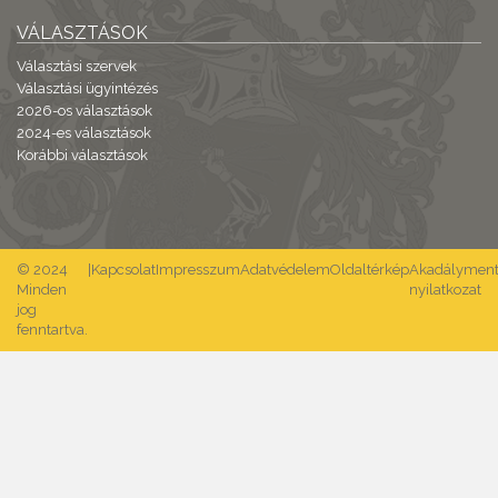
VÁLASZTÁSOK
Választási szervek
Választási ügyintézés
2026-os választások
2024-es választások
Korábbi választások
© 2024
|
Kapcsolat
Impresszum
Adatvédelem
Oldaltérkép
Akadálymente
Minden
nyilatkozat
jog
fenntartva.