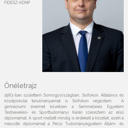
FIDESZ-KDNP
Önéletrajz
1983-ban születtem Somogyországban, Siófokon. Általános és
középiskolai tanulmányaimat is Siófokon végeztem. A
gimnáziumi éveimet követően a Semmelweis Egyetem
Testnevelési- és Sporttudományi Karán szereztem az első
diplomámat. A sport mellett mindig is érdekelt a közélet, ezért a
második diplomámat a Pécsi Tudományegyetem Állam- és