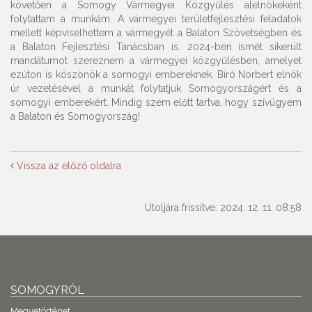
követően a Somogy Vármegyei Közgyűlés alelnökeként
folytattam a munkám. A vármegyei területfejlesztési feladatok
mellett képviselhettem a vármegyét a Balaton Szövetségben és
a Balaton Fejlesztési Tanácsban is. 2024-ben ismét sikerült
mandátumot szereznem a vármegyei közgyűlésben, amelyet
ezúton is köszönök a somogyi embereknek. Biró Norbert elnök
úr vezetésével a munkát folytatjuk Somogyországért és a
somogyi emberekért. Mindig szem előtt tartva, hogy szívügyem
a Balaton és Somogyország!
Vissza az előző oldalra
Utoljára frissítve: 2024. 12. 11. 08:58
SOMOGYRÓL
Megyetörténet