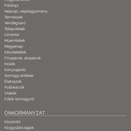
Földrajz
Néprajz, néphagyomány
Természet
Vendégváró
Települések
Címertár
Műemlékek
Megyenap
Kitüntetettek
Főispánok, alispánok
Hősök
Könyvajánló
Somogyi értékek
Életrajzok
Publikációk
Videók
Fotók Somogyról
ÖNKORMÁNYZAT
Köszöntő
Közgyűlési tagok