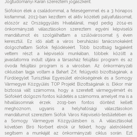
Jogtudományi Karán szereztem jogászként.
Siófokon élek a családommal, a feleségemmel és a 3 hónapos
kisfiammal. 2013-ban kezdtem el aktív közéleti pályafutásomat,
először az Országgyűlés Hivatalánál, majd pedig 2014-es
önkormányzati választásokon szereztem egyéni képviselői
mandátumot és szolgálhattam a szülővárosomat 5 éven
keresztül. Ez idő alatt a város beruházási tanácsnokaként
dolgozhattam Siófok fejlődéséért. Több bizottság tagjaként
vettem részt a képviselői munkában, többek között a
javaslatomra indult útjára a társasház felújítási program és az
óvoda felújítási program is a városban. Az önkormányzati
ciklusban tagja voltam a Bahart Zrt. felügyelő bizottságának, a
Fürdőegylet Turisztikai Egyesület elnökségének és a Somogy
Vármegyei Közgyűlés TOP Projekt Bizottságának is. Ekkor már
biztossá vált számomra, hogy a szeretett vármegyémért és
Siófokért dolgozni fontos küldetés a számomra, amelyet ma is a
hitvallásomnak érzek. 2019-ben fontos döntést kellett
meghoznom, ugyanis a helyhatósági választásokon
mandátumot szereztem Siófok Város Képviselő-testületében és
a Somogy Vármegyei Közgyűlésben is. A választásokat
követően Biró Norbert elnök úr felkért, hogy alelnökként
segítsem a munkáját az önkormányzati ciklus során. Ezt