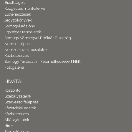
Bizottságok
Közgyűlés munkaterve
Előterjesztések
Jegyzőkönyvek
Somogyi Közlöny
Egységes rendeletek
Somogy Vármegyei Értéktár Bizottság
Nemzetiségek
Nemzetközi kapcsolatok
Közbeszerzés
Somogy Társadalmi Felemelkedéséért Nkft.
Fotógaléria
HIVATAL
Köszöntő
Szabályzataink
Szervezeti felépítés
Közérdekű adatok
Közbeszerzés
Állásajánlatok
Hírek
Elérhetőségek