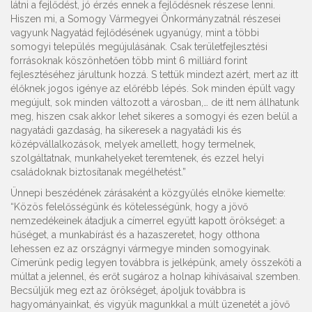
látni a fejlődést, jó érzés ennek a fejlődésnek részese lenni.
Hiszen mi, a Somogy Vármegyei Önkormányzatnál részesei
vagyunk Nagyatád fejlődésének ugyanúgy, mint a többi
somogyi település megújulásának. Csak területfejlesztési
forrásoknak köszönhetően több mint 6 milliárd forint
fejlesztéséhez járultunk hozzá. S tettük mindezt azért, mert az itt
élőknek jogos igénye az előrébb lépés. Sok minden épült vagy
megújult, sok minden változott a városban,… de itt nem állhatunk
meg, hiszen csak akkor lehet sikeres a somogyi és ezen belül a
nagyatádi gazdaság, ha sikeresek a nagyatádi kis és
középvállalkozások, melyek amellett, hogy termelnek,
szolgáltatnak, munkahelyeket teremtenek, és ezzel helyi
családoknak biztosítanak megélhetést.”
Ünnepi beszédének zárásaként a közgyűlés elnöke kiemelte:
“Közös felelősségünk és kötelességünk, hogy a jövő
nemzedékeinek átadjuk a címerrel együtt kapott örökséget: a
hűséget, a munkabírást és a hazaszeretet, hogy otthona
lehessen ez az országnyi vármegye minden somogyinak.
Címerünk pedig legyen továbbra is jelképünk, amely összeköti a
múltat a jelennel, és erőt sugároz a holnap kihívásaival szemben.
Becsüljük meg ezt az örökséget, ápoljuk továbbra is
hagyományainkat, és vigyük magunkkal a múlt üzenetét a jövő