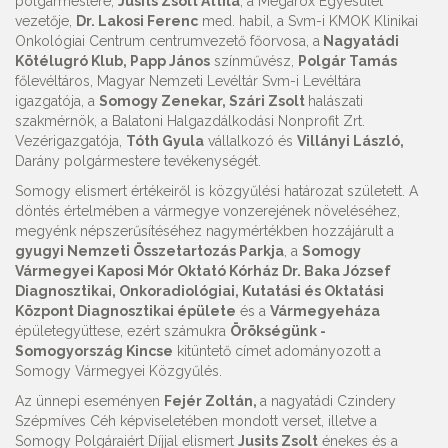
polgármestere,
Jusits Zsolt Attila
, a Megarox Egyesület
vezetője,
Dr. Lakosi Ferenc
med. habil, a Svm-i KMOK Klinikai
Onkológiai Centrum centrumvezető főorvosa, a
Nagyatádi
Kötélugró Klub, Papp János
színművész,
Polgár Tamás
főlevéltáros, Magyar Nemzeti Levéltár Svm-i Levéltára
igazgatója, a
Somogy Zenekar, Szári Zsolt
halászati
szakmérnök, a Balatoni Halgazdálkodási Nonprofit Zrt.
Vezérigazgatója,
Tóth Gyula
vállalkozó és
Villányi László,
Darány polgármestere tevékenységét.
Somogy elismert értékeiről is közgyűlési határozat született. A
döntés értelmében a vármegye vonzerejének növeléséhez,
megyénk népszerűsítéséhez nagymértékben hozzájárult a
gyugyi Nemzeti Összetartozás Parkja
, a
Somogy
Vármegyei Kaposi Mór Oktató Kórház Dr. Baka József
Diagnosztikai, Onkoradiológiai, Kutatási és Oktatási
Központ Diagnosztikai épülete
és a
Vármegyeháza
épületegyüttese, ezért számukra
Örökségünk -
Somogyország Kincse
kitüntető címet adományozott a
Somogy Vármegyei Közgyűlés.
Az ünnepi eseményen
Fejér Zoltán,
a nagyatádi Czindery
Szépmíves Céh képviseletében mondott verset, illetve a
Somogy Polgáraiért Díjjal elismert
Jusits Zsolt
énekes és a