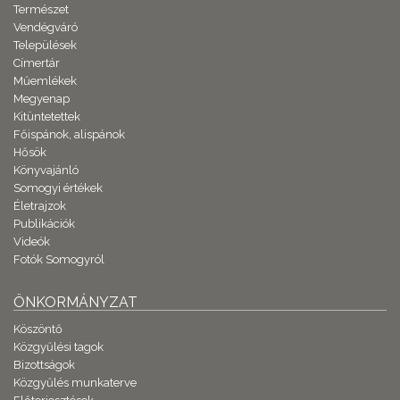
Természet
Vendégváró
Települések
Címertár
Műemlékek
Megyenap
Kitüntetettek
Főispánok, alispánok
Hősök
Könyvajánló
Somogyi értékek
Életrajzok
Publikációk
Videók
Fotók Somogyról
ÖNKORMÁNYZAT
Köszöntő
Közgyűlési tagok
Bizottságok
Közgyűlés munkaterve