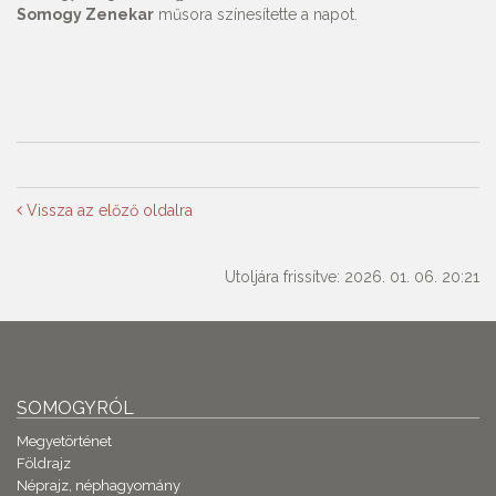
Somogy Zenekar
műsora színesítette a napot.
Vissza az előző oldalra
Utoljára frissítve: 2026. 01. 06. 20:21
SOMOGYRÓL
Megyetörténet
Földrajz
Néprajz, néphagyomány