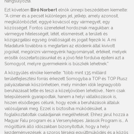
hangsúlyozta.
Ezt követően
Biró Norbert
elnök ünnepi beszédében kiemelte:
“A címer és a pecsét különleges jel, jelkép, amely azonosít,
megkülönböztet, eggyé kovácsol egy vármegyét, egy
közösséget. Fontos üzeneteket hordoznak magukban: a
vármegye hitelességét, létét, elismerését, a területi és
közigazgatási egység önállóságát és jogait fejezik ki. A mi
feladatunk továbbra is megtartani az elődeink által kivívott
jogokat, megőrizni vármegyénk hagyományait, értékeit, melyek
erősítik összetartozásunkat és a jövő felé fordulva építeni azt a
Somogyot, melyre gyermekeink is büszkék lehetnek.”
A közgyűlés elnöke kiemelte: “több mint 135 milliárd
területfejlesztési forrás érkezett Somogyba a TOP és TOP Plusz
pályázatainak köszönhetően, mely minden idők legnagyobb
beruházásait tette és teszi a közeljövőben lehetővé… Nem csak
településeink gyarapodtak, hanem a helyi vállalkozások is,
hiszen elsődleges célunk, hogy ezek a beruházások általuk
valósuljanak meg. Ezzel is biztosítva működésüket, a
foglalkoztatottak családjainak megélhetését. Ehhez járul hozzá a
Magyar Falu program és a Versenyképes Járások Program is… A
mögöttünk álló időszakban bizonyítottuk, hogy a helyi
kezdeményezések, a szoros térségi együttműködés és a közös