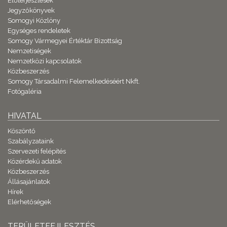
Előterjesztések
Jegyzőkönyvek
Somogyi Közlöny
Egységes rendeletek
Somogy Vármegyei Értéktár Bizottság
Nemzetiségek
Nemzetközi kapcsolatok
Közbeszerzés
Somogy Társadalmi Felemelkedéséért Nkft.
Fotógaléria
HIVATAL
Köszöntő
Szabályzataink
Szervezeti felépítés
Közérdekű adatok
Közbeszerzés
Állásajánlatok
Hírek
Elérhetőségek
TERÜLETFEJLESZTÉS