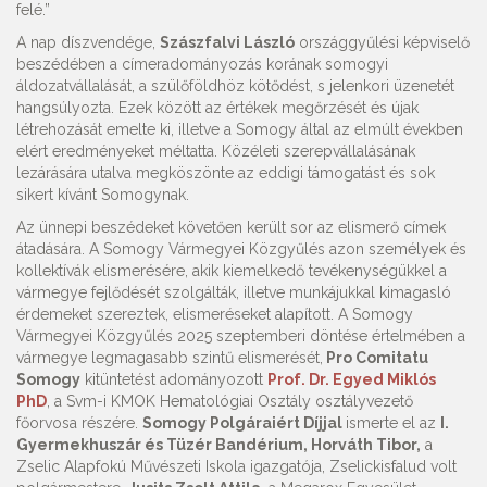
felé.”
A nap díszvendége,
Szászfalvi László
országgyűlési képviselő
beszédében a címeradományozás korának somogyi
áldozatvállalását, a szülőföldhöz kötődést, s jelenkori üzenetét
hangsúlyozta. Ezek között az értékek megőrzését és újak
létrehozását emelte ki, illetve a Somogy által az elmúlt években
elért eredményeket méltatta. Közéleti szerepvállalásának
lezárására utalva megköszönte az eddigi támogatást és sok
sikert kívánt Somogynak.
Az ünnepi beszédeket követően került sor az elismerő címek
átadására. A Somogy Vármegyei Közgyűlés azon személyek és
kollektívák elismerésére, akik kiemelkedő tevékenységükkel a
vármegye fejlődését szolgálták, illetve munkájukkal kimagasló
érdemeket szereztek, elismeréseket alapított. A Somogy
Vármegyei Közgyűlés 2025 szeptemberi döntése értelmében a
vármegye legmagasabb szintű elismerését,
Pro Comitatu
Somogy
kitüntetést adományozott
Prof. Dr. Egyed Miklós
PhD
, a Svm-i KMOK Hematológiai Osztály osztályvezető
főorvosa részére.
Somogy Polgáraiért Díjjal
ismerte el az
I.
Gyermekhuszár és Tüzér Bandérium, Horváth Tibor,
a
Zselic Alapfokú Művészeti Iskola igazgatója, Zselickisfalud volt