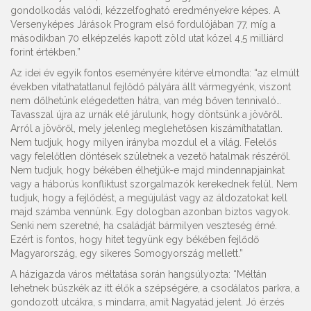
gondolkodás valódi, kézzelfogható eredményekre képes. A
Versenyképes Járások Program első fordulójában 77, míg a
másodikban 70 elképzelés kapott zöld utat közel 4,5 milliárd
forint értékben.”
Az idei év egyik fontos eseményére kitérve elmondta: “az elmúlt
években vitathatatlanul fejlődő pályára állt vármegyénk, viszont
nem dőlhetünk elégedetten hátra, van még bőven tennivaló…
Tavasszal újra az urnák elé járulunk, hogy döntsünk a jövőről.
Arról a jövőről, mely jelenleg meglehetősen kiszámíthatatlan.
Nem tudjuk, hogy milyen irányba mozdul el a világ. Felelős
vagy felelőtlen döntések születnek a vezető hatalmak részéről.
Nem tudjuk, hogy békében élhetjük-e majd mindennapjainkat
vagy a háborús konfliktust szorgalmazók kerekednek felül. Nem
tudjuk, hogy a fejlődést, a megújulást vagy az áldozatokat kell
majd számba vennünk. Egy dologban azonban biztos vagyok.
Senki nem szeretné, ha családját bármilyen veszteség érné.
Ezért is fontos, hogy hitet tegyünk egy békében fejlődő
Magyarország, egy sikeres Somogyország mellett.”
A házigazda város méltatása során hangsúlyozta: “Méltán
lehetnek büszkék az itt élők a szépségére, a csodálatos parkra, a
gondozott utcákra, s mindarra, amit Nagyatád jelent. Jó érzés