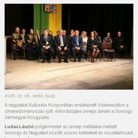
2026. 01. 06., kedd, 19:45
A nagyatádi Kulturális Központban emlékezett Vízkeresztkor a
címeradományozás 528. évfordulójára ünnepi ülésén a Somogy
Vármegyei Közgyűlés.
Ludas László
polgármester az ünnep méltatása mellett
Somogy és Nagyatád közötti szoros köteléket és összetartozást