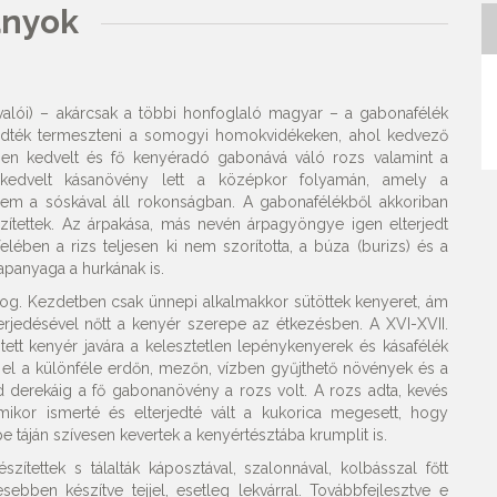
ányok
valói) – akárcsak a többi honfoglaló magyar – a gabonafélék
kezdték termeszteni a somogyi homokvidékeken, ahol kedvező
gen kedvelt és fő kenyéradó gabonává váló rozs valamint a
 kedvelt kásanövény lett a középkor folyamán, amely a
m a sóskával áll rokonságban. A gabonafélékből akkoriban
szítettek. Az árpakása, más nevén árpagyöngye igen elterjedt
lében a rizs teljesen ki nem szorította, a búza (burizs) és a
apanyaga a hurkának is.
og. Kezdetben csak ünnepi alkalmakkor sütöttek kenyeret, ám
rjedésével nőtt a kenyér szerepe az étkezésben. A XVI-XVII.
ett kenyér javára a kelesztetlen lepénykenyerek és kásafélék
 el a különféle erdőn, mezőn, vízben gyűjthető növények és a
d derekáig a fő gabonanövény a rozs volt. A rozs adta, kevés
Amikor ismerté és elterjedté vált a kukorica megesett, hogy
pe táján szívesen kevertek a kenyértésztába krumplit is.
zítettek s tálalták káposztával, szalonnával, kolbásszal főtt
ebben készítve tejjel, esetleg lekvárral. Továbbfejlesztve e