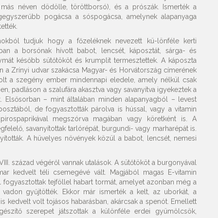
a más néven dödölle, töröttborsó), és a prószák. Ismerték a
 legegyszerűbb pogácsa a sóspogácsa, amelynek alapanyaga
ették.
mokból tudjuk hogy a főzeléknek nevezett kü-lönféle kerti
ban a borsónak hívott babot, lencsét, káposztát, sárga- és
agymát később sütőtököt és krumplit termesztettek. A káposzta
ban a Zrínyi udvar szakácsa Magyar- és Horvátország címerének
volt a szegény ember mindennapi eledele, amely nélkül csak
n, padláson a szalufára akasztva vagy savanyítva igyekeztek a
t. Elsősorban – mint általában minden alapanyagból – levest
osztából, de fogyasztották párolva is hússal, vagy a vitamin
, pirospaprikával megszórva magában vagy köretként is. A
elelő, savanyítottak tarlórépát, burgundi- vagy marharépát is.
yították. A hüvelyes növények közül a babot, lencsét, nemesi
II. század végéről vannak utalások. A sütőtököt a burgonyával
amar kedvelt téli csemegévé vált. Magjából magas E-vitamin
tel fogyasztottak tejföllel habart tormát, amelyet azonban még a
vadon gyűjtötték. Ekkor már ismerték a kelt, az uborkát, a
 is kedvelt volt tojásos habarásban, akárcsak a spenót. Emellett
észítő szerepet játszottak a különféle erdei gyümölcsök,