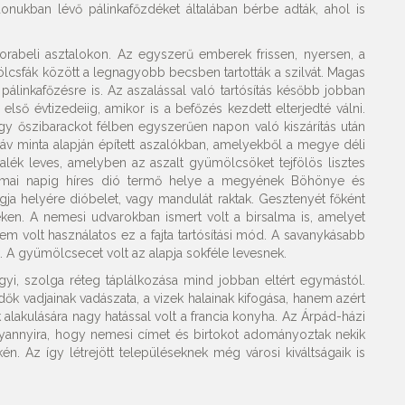
donukban lévő pálinkafőzdéket általában bérbe adták, ahol is
korabeli asztalokon. Az egyszerű emberek frissen, nyersen, a
lcsfák között a legnagyobb becsben tartották a szilvát. Magas
 pálinkafőzésre is. Az aszalással való tartósítás később jobban
lső évtizedeiig, amikor is a befőzés kezdett elterjedté válni.
agy őszibarackot félben egyszerűen napon való kiszárítás után
áv minta alapján épített aszalókban, amelyekből a megye déli
zalék leves, amelyben az aszalt gyümölcsöket tejfölös lisztes
. A mai napig híres dió termő helye a megyének Böhönye és
gja helyére dióbelet, vagy mandulát raktak. Gesztenyét főként
en. A nemesi udvarokban ismert volt a birsalma is, amelyet
em volt használatos ez a fajta tartósítási mód. A savanykásabb
A gyümölcsecet volt az alapja sokféle levesnek.
yi, szolga réteg táplálkozása mind jobban eltért egymástól.
dők vadjainak vadászata, a vizek halainak kifogása, hanem azért
alakulására nagy hatással volt a francia konyha. Az Árpád-házi
Olyannyira, hogy nemesi címet és birtokot adományoztak nekik
 Az így létrejött településeknek még városi kiváltságaik is