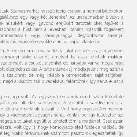
rtottak. Szarvasmarhát hosszú ideig csupán a nemesi birtokokon
található egy vagy két „tehenke”. Az uradalmakban bivalyt, a
 húsukért, vagy igavonó erejükért tartották őket, tejüket is
k, azonban a húst nem a leveshez, hanem második fogásként
sommártással), vagy savanyúsággal (legtöbbször savanyú
sákhoz is, és ismerek sokféle húsos káposztaételt is.
. A régiek nem a mai sertés fajtákat de nem is az egyébként
em somogyi siska disznót, amelyet ha csak tehették makkon
 szalonnáját, a csülköt, a sonkát de hártyába varrva még a hájat
olt elterjedt szokás. A tartósításnak új módja jelent meg aztán a
 is a szalonnát, de még inkább a kemencében, saját zsírjában,
, majd a kisütött zsír olvadékával felöntötték, így zárva el azt a
g előjoga volt. Az egyszerű emberek ezért aztán különféle
yatkozva juthattak vadhúshoz. A vidrától a vaddisznón át a
tötték a vadmadarak tojásait is. Volt hogy egyszerűen nyárson
ogy a vadmadarat agyagos sárral vonták be, így füllesztve azt
gett, a tollaival együtt le lehetett törni a madárról. Csak aztán
 készre. Volt úgy is, hogy komolyabb ételt főztek a vadból, de
t leginkább férfivirtusnak számított, pásztorok egészítették így