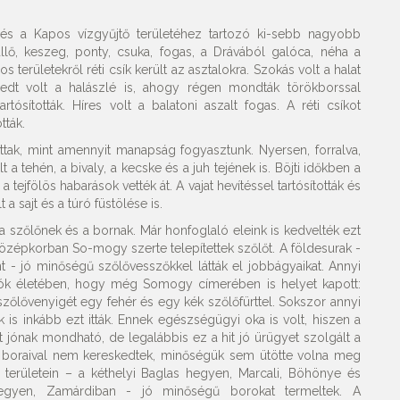
és a Kapos vízgyűjtő területéhez tartozó ki-sebb nagyobb
üllő, keszeg, ponty, csuka, fogas, a Drávából galóca, néha a
 területekről réti csík került az asztalokra. Szokás volt a halat
jedt volt a halászlé is, ahogy régen mondták törökborssal
artósították. Híres volt a balatoni aszalt fogas. A réti csíkot
tták.
ottak, mint amennyit manapság fogyasztunk. Nyersen, forralva,
t a tehén, a bivaly, a kecske és a juh tejének is. Böjti időkben a
 a tejfölös habarások vették át. A vajat hevítéssel tartósították és
 sajt és a túró füstölése is.
szőlőnek és a bornak. Már honfoglaló eleink is kedvelték ezt
A középkorban So-mogy szerte telepítettek szőlőt. A földesurak -
nt - jó minőségű szőlővesszőkkel látták el jobbágyaikat. Annyi
akók életében, hogy még Somogy címerében is helyet kapott:
szőlővenyigét egy fehér és egy kék szőlőfürttel. Sokszor annyi
s inkább ezt itták. Ennek egészségügyi oka is volt, hiszen a
jónak mondható, de legalábbis ez a hit jó ürügyet szolgált a
k boraival nem kereskedtek, minőségük sem ütötte volna meg
 területein – a kéthelyi Baglas hegyen, Marcali, Böhönye és
egyen, Zamárdiban - jó minőségű borokat termeltek. A