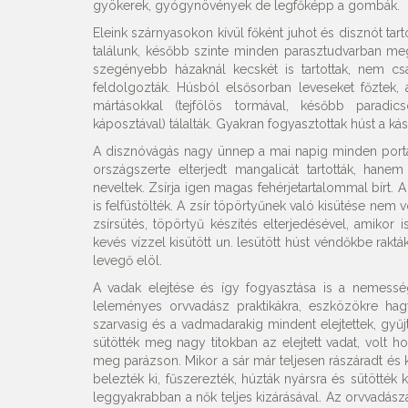
gyökerek, gyógynövények de legfőképp a gombák.
Eleink szárnyasokon kívül főként juhot és disznót ta
találunk, később szinte minden parasztudvarban meg
szegényebb házaknál kecskét is tartottak, nem csak
feldolgozták. Húsból elsősorban leveseket főzte
mártásokkal (tejfölös tormával, később paradic
káposztával) tálalták. Gyakran fogyasztottak húst a ká
A disznóvágás nagy ünnep a mai napig minden portán
országszerte elterjedt mangalicát tartották, han
neveltek. Zsírja igen magas fehérjetartalommal bírt. A
is felfüstölték. A zsír töpörtyűnek való kisütése nem v
zsírsütés, töpörtyű készítés elterjedésével, amikor
kevés vízzel kisütött un. lesütött húst véndőkbe rakták
levegő elöl.
A vadak elejtése és így fogyasztása is a nemessé
leleményes orvvadász praktikákra, eszközökre hag
szarvasig és a vadmadarakig mindent elejtettek, gyűj
sütötték meg nagy titokban az elejtett vadat, volt h
meg parázson. Mikor a sár már teljesen rászáradt és kié
belezték ki, fűszerezték, húzták nyársra és sütötték
leggyakrabban a nők teljes kizárásával. Az orvvadásza