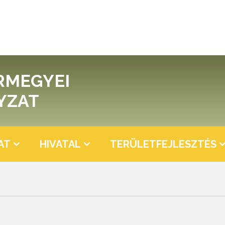
RMEGYEI
YZAT
AT
HIVATAL
TERÜLETFEJLESZTÉS