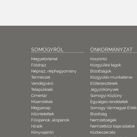
SOMOGYRÓL
ÖNKORMÁNYZAT
Megyetörténet
Köszöntő
Földrajz
Közgyűlési tagok
Néprajz, néphagyomány
Bizottságok
Természet
Közgyűlés munkaterve
Vendégváró
Előterjesztések
Települések
Jegyzőkönyvek
Címertár
Somogyi Közlöny
Műemlékek
Egységes rendeletek
Megyenap
Somogy Vármegyei Érték
Kitüntetettek
Bizottság
Főispánok, alispánok
Nemzetiségek
Hősök
Nemzetközi kapcsolatok
Könyvajánló
Közbeszerzés