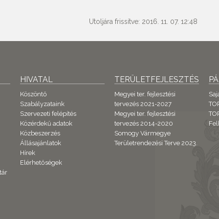
Utoljára frissítve: 2016. 11. 07. 12:48
HIVATAL
TERÜLETFEJLESZTÉS
P
Köszöntő
Megyei ter. fejlesztési
Saj
Szabályzataink
tervezés 2021-2027
TO
Szervezeti felépítés
Megyei ter. fejlesztési
TOP
Közérdekű adatok
tervezés 2014-2020
Fel
Közbeszerzés
Somogy Vármegye
Állásajánlatok
Területrendezési Terve 2023.
Hírek
Elérhetőségek
tár