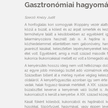
Gasztronómiai hagyom
Szerző: Knézy Judit
A honfoglalás kori somogyiak (Koppány vezér alatt
közül a búzát, a kölest és az árpát ismerték és 
termőhelyre talált a későbbiekben az egyébként i
takarmányozásra használt zab is. A hajdina is
közhiedelemmel ellentétben nem gabonövény, hane
javarészt kásákat, kelesztetlen lepénykenyereket ké
étel volt. Egyébként, amíg a múlt század második fe
kukorica (kukoricakása) mellett ez volt a tömegadó al
A kenyérsütés hosszú ideig nem volt hétköznapi dol
az egyre jobb minőségű lisztet adó vízimalmok elte
Században billent át a mérleg nyelve végleg keleszt
oldaláról. A kenyérfogyasztás azonban így sem érte
vadak, halak fogyasz-tásának mértékét. A XIX. száza
búzaliszttel keverve a kenyérnek való lisztet is. 
kukoricaliszt is került a kenyérbe. A XIX. század köze
Kását főként kölesből, kukoricából és hajdinából kés
húsokkal, töpörtyűvel, hagymával, vagy éppen leves