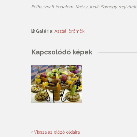
Felhasznált irodalom: Knézy Judit: Somogy régi étel
Galéria
:
Asztali örömök
Kapcsolódó képek
Vissza az előző oldalra