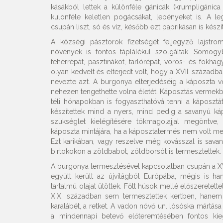
kásákból lettek a különféle gánicák (krumpligánic
különféle keletlen pogácsákat, lepényeket is. A
csupán liszt, só és víz, később ezt paprikásan is készít
A községi pásztorok fizetségét feljegyző lajstro
növények is fontos táplálékul szolgáltak. Somogy
fehérrépát, pasztinákot, tarlórépát, vörös- és fokh
olyan kedvelt és elterjedt volt, hogy a XVII. század
nevezte azt. A burgonya elterjedéséig a káposzta 
nehezen tengethette volna életét. Káposztás vermekbe
téli hónapokban is fogyaszthatóvá tenni a káposztá
készítettek mind a nyers, mind pedig a savanyú káp
szükséglet kielégítésére tökmagolajjal megöntve
káposzta mintájára, ha a káposztatermés nem volt megf
Ezt karikában, vagy reszelve még kovásszal is savan
birtokokon a zöldbabot, zöldborsót is termesztettek.
A burgonya termesztésével kapcsolatban csupán a XVI
együtt került az újvilágból Európába, mégis is h
tartalmú olajat ütöttek. Főtt húsok mellé előszeretet
XIX. században sem termesztettek kertben, hanem 
karalábét, a retket. A vadon növő un. lósóska mártása
a mindennapi betevő előteremtésében fontos kieg