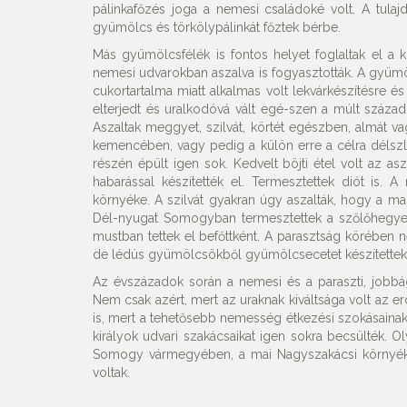
pálinkafőzés joga a nemesi családoké volt. A tulaj
gyümölcs és törkölypálinkát főztek bérbe.
Más gyümölcsfélék is fontos helyet foglaltak el a 
nemesi udvarokban aszalva is fogyasztották. A gyümö
cukortartalma miatt alkalmas volt lekvárkészítésre és
elterjedt és uralkodóvá vált egé-szen a múlt század e
Aszaltak meggyet, szilvát, körtét egészben, almát v
kemencében, vagy pedig a külön erre a célra délszl
részén épült igen sok. Kedvelt böjti étel volt az as
habarással készítették el. Termesztettek diót is
környéke. A szilvát gyakran úgy aszalták, hogy a ma
Dél-nyugat Somogyban termesztettek a szőlőhegyek
mustban tettek el befőttként. A parasztság körében n
de lédús gyümölcsökből gyümölcsecetet készítettek. 
Az évszázadok során a nemesi és a paraszti, jobbág
Nem csak azért, mert az uraknak kiváltsága volt az er
is, mert a tehetősebb nemesség étkezési szokásainak 
királyok udvari szakácsaikat igen sokra becsülték. 
Somogy vármegyében, a mai Nagyszakácsi környékén.
voltak.