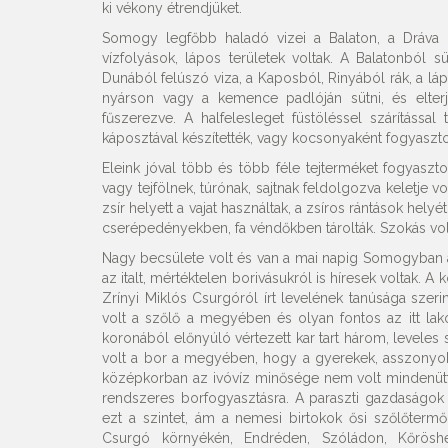
ki vékony étrendjüket.
Somogy legfőbb haladó vizei a Balaton, a Dráva 
vízfolyások, lápos területek voltak. A Balatonból s
Dunából felúszó viza, a Kaposból, Rinyából rák, a lápos
nyárson vagy a kemence padlóján sütni, és elter
fűszerezve. A halfelesleget füstöléssel szárítással t
káposztával készítették, vagy kocsonyaként fogyaszto
Eleink jóval több és több féle tejterméket fogyaszt
vagy tejfölnek, túrónak, sajtnak feldolgozva keletje vol
zsír helyett a vajat használtak, a zsíros rántások helyét
cserépedényekben, fa véndőkben tárolták. Szokás volt a
Nagy becsülete volt és van a mai napig Somogyban a 
az italt, mértéktelen borivásukról is híresek voltak. 
Zrínyi Miklós Csurgóról írt levelének tanúsága szeri
volt a szőlő a megyében és olyan fontos az itt l
koronából előnyúló vértezett kar tart három, leveles 
volt a bor a megyében, hogy a gyerekek, asszonyok i
középkorban az ivóvíz minősége nem volt mindenütt 
rendszeres borfogyasztásra. A paraszti gazdaságo
ezt a szintet, ám a nemesi birtokok ősi szőlőtermő
Csurgó környékén, Endréden, Szóládon, Kőrösh