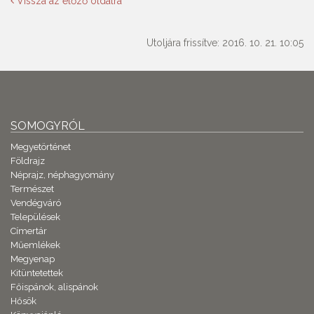
Vissza az előző oldalra
Utoljára frissítve: 2016. 10. 21. 10:05
SOMOGYRÓL
Megyetörténet
Földrajz
Néprajz, néphagyomány
Természet
Vendégváró
Települések
Címertár
Műemlékek
Megyenap
Kitüntetettek
Főispánok, alispánok
Hősök