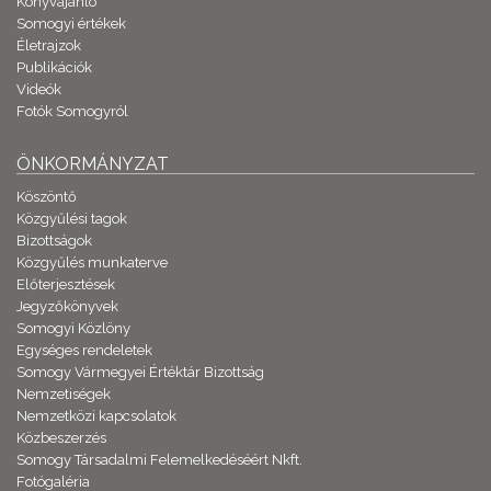
Könyvajánló
Somogyi értékek
Életrajzok
Publikációk
Videók
Fotók Somogyról
ÖNKORMÁNYZAT
Köszöntő
Közgyűlési tagok
Bizottságok
Közgyűlés munkaterve
Előterjesztések
Jegyzőkönyvek
Somogyi Közlöny
Egységes rendeletek
Somogy Vármegyei Értéktár Bizottság
Nemzetiségek
Nemzetközi kapcsolatok
Közbeszerzés
Somogy Társadalmi Felemelkedéséért Nkft.
Fotógaléria