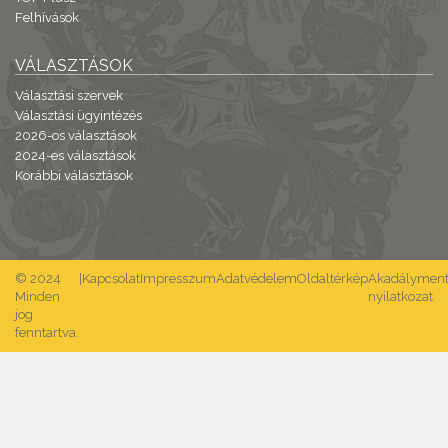
Felhívások
VÁLASZTÁSOK
Választási szervek
Választási ügyintézés
2026-os választások
2024-es választások
Korábbi választások
© 2024
|
Kapcsolat
Impresszum
Adatvédelem
Oldaltérkép
Akadálymente
Minden
nyilatkozat
jog
fenntartva.