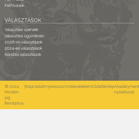
Felhívások
VÁLASZTÁSOK
Választási szervek
Választási ügyintézés
2026-os választások
2024-es választások
Korábbi választások
© 2024
|
Kapcsolat
Impresszum
Adatvédelem
Oldaltérkép
Akadálymente
Minden
nyilatkozat
jog
fenntartva.