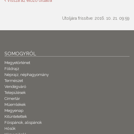
Vissza az előző oldalra
Utoljára frissítve: 2016. 10. 21. 09:59
SOMOGYRÓL
Megyetörténet
Földrajz
Néprajz, néphagyomány
Természet
Vendégváró
Települések
Címertár
Műemlékek
Megyenap
Kitüntetettek
Főispánok, alispánok
Hősök