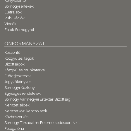
Könyvajánló
Somogyi értékek
Életrajzok
Publikációk
Videók
Fotók Somogyról
ÖNKORMÁNYZAT
Köszöntő
Közgyűlési tagok
Bizottságok
Közgyűlés munkaterve
Előterjesztések
Jegyzőkönyvek
Somogyi Közlöny
Egységes rendeletek
Somogy Vármegyei Értéktár Bizottság
Nemzetiségek
Nemzetközi kapcsolatok
Közbeszerzés
Somogy Társadalmi Felemelkedéséért Nkft.
Fotógaléria