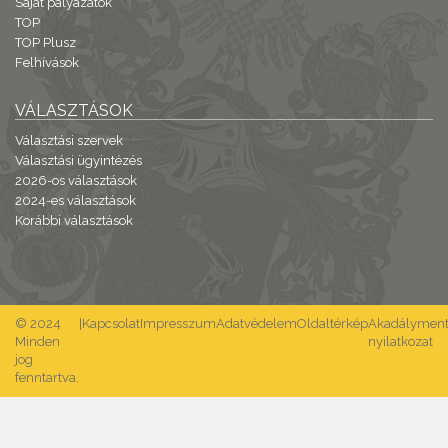
Saját pályázatok
TOP
TOP Plusz
Felhívások
VÁLASZTÁSOK
Választási szervek
Választási ügyintézés
2026-os választások
2024-es választások
Korábbi választások
© 2024
|
Kapcsolat
Impresszum
Adatvédelem
Oldaltérkép
Akadálymente
Minden
nyilatkozat
jog
fenntartva.