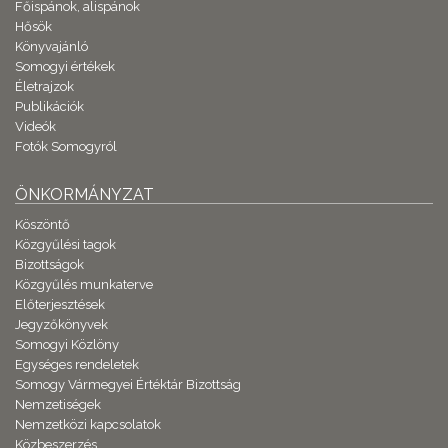
Főispánok, alispánok
Hősök
Könyvajánló
Somogyi értékek
Életrajzok
Publikációk
Videók
Fotók Somogyról
ÖNKORMÁNYZAT
Köszöntő
Közgyűlési tagok
Bizottságok
Közgyűlés munkaterve
Előterjesztések
Jegyzőkönyvek
Somogyi Közlöny
Egységes rendeletek
Somogy Vármegyei Értéktár Bizottság
Nemzetiségek
Nemzetközi kapcsolatok
Közbeszerzés