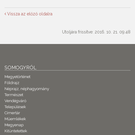
Vissza az előző oldalra
Utoljára frissítve: 2016. 10. 21. 09:48
SOMOGYRÓL
Megyetörténet
Földrajz
Néprajz, néphagyomány
Természet
Vendégváró
Települések
Címertár
Műemlékek
Megyenap
Kitüntetettek