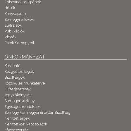
Főispánok, alispánok
Hősök
Könyvajánló
Somogyi értékek
Életrajzok
Publikációk
Videók
Fotók Somogyról
ÖNKORMÁNYZAT
Köszöntő
Közgyűlési tagok
Bizottságok
Közgyűlés munkaterve
Előterjesztések
Jegyzőkönyvek
Somogyi Közlöny
Egységes rendeletek
Somogy Vármegyei Értéktár Bizottság
Nemzetiségek
Nemzetközi kapcsolatok
Közbeszerzés