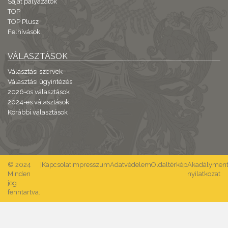
Saját pályázatok
TOP
TOP Plusz
Felhívások
VÁLASZTÁSOK
Választási szervek
Választási ügyintézés
2026-os választások
2024-es választások
Korábbi választások
© 2024
|
Kapcsolat
Impresszum
Adatvédelem
Oldaltérkép
Akadálymente
Minden
nyilatkozat
jog
fenntartva.