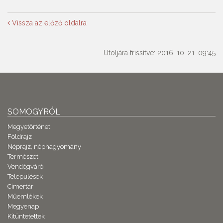
Vissza az előző oldalra
Utoljára frissítve: 2016. 10. 21. 09:45
SOMOGYRÓL
Megyetörténet
Földrajz
Néprajz, néphagyomány
Természet
Vendégváró
Települések
Címertár
Műemlékek
Megyenap
Kitüntetettek