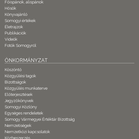
Főispánok, alispánok
Hősök
Könyvajánló
Somogyi értékek
Életrajzok
Publikációk
Videók
Fotók Somogyról
ÖNKORMÁNYZAT
Köszöntő
Közgyűlési tagok
Bizottságok
Közgyűlés munkaterve
Előterjesztések
Jegyzőkönyvek
Somogyi Közlöny
Egységes rendeletek
Somogy Vármegyei Értéktár Bizottság
Nemzetiségek
Nemzetközi kapcsolatok
Közbeszerzés