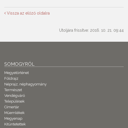
Vissza az előző oldalra
Utoljára frissítve: 2016. 10. 21. 09:44
SOMOGYRÓL
Megyetörténet
Földrajz
Néprajz, néphagyomány
Természet
Vendégváró
Települések
Címertár
Műemlékek
Megyenap
Kitüntetettek