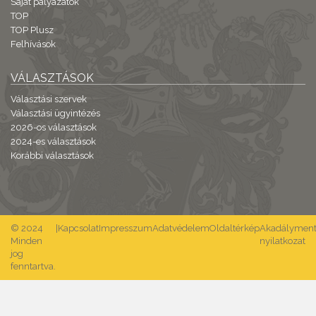
Saját pályázatok
TOP
TOP Plusz
Felhívások
VÁLASZTÁSOK
Választási szervek
Választási ügyintézés
2026-os választások
2024-es választások
Korábbi választások
© 2024
|
Kapcsolat
Impresszum
Adatvédelem
Oldaltérkép
Akadálymente
Minden
nyilatkozat
jog
fenntartva.