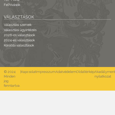
Felhívások
VÁLASZTÁSOK
Választási szervek
Választási ügyintézés
2026-os választások
2024-es választások
Korábbi választások
© 2024
|
Kapcsolat
Impresszum
Adatvédelem
Oldaltérkép
Akadálymente
Minden
nyilatkozat
jog
fenntartva.