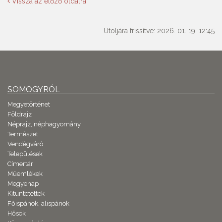
Vissza az előző oldalra
Utoljára frissítve: 2026. 01. 19. 12:45
SOMOGYRÓL
Megyetörténet
Földrajz
Néprajz, néphagyomány
Természet
Vendégváró
Települések
Címertár
Műemlékek
Megyenap
Kitüntetettek
Főispánok, alispánok
Hősök