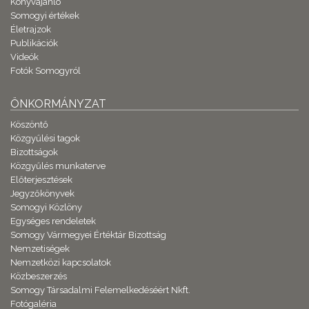
Könyvajánló
Somogyi értékek
Életrajzok
Publikációk
Videók
Fotók Somogyról
ÖNKORMÁNYZAT
Köszöntő
Közgyűlési tagok
Bizottságok
Közgyűlés munkaterve
Előterjesztések
Jegyzőkönyvek
Somogyi Közlöny
Egységes rendeletek
Somogy Vármegyei Értéktár Bizottság
Nemzetiségek
Nemzetközi kapcsolatok
Közbeszerzés
Somogy Társadalmi Felemelkedéséért Nkft.
Fotógaléria