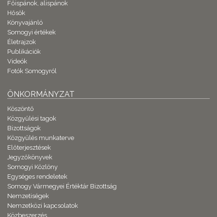
Főispánok, alispánok
Hősök
Könyvajánló
Somogyi értékek
Életrajzok
Publikációk
Videók
Fotók Somogyról
ÖNKORMÁNYZAT
Köszöntő
Közgyűlési tagok
Bizottságok
Közgyűlés munkaterve
Előterjesztések
Jegyzőkönyvek
Somogyi Közlöny
Egységes rendeletek
Somogy Vármegyei Értéktár Bizottság
Nemzetiségek
Nemzetközi kapcsolatok
Közbeszerzés