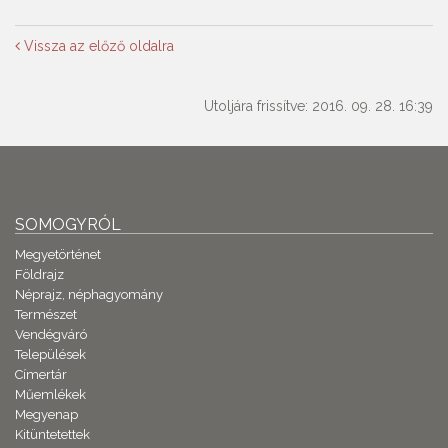
Vissza az előző oldalra
Utoljára frissítve: 2016. 09. 28. 16:39
SOMOGYRÓL
Megyetörténet
Földrajz
Néprajz, néphagyomány
Természet
Vendégváró
Települések
Címertár
Műemlékek
Megyenap
Kitüntetettek