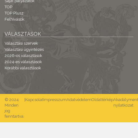
Saját pályázatok
TOP
TOP Plusz
Felhívások
VÁLASZTÁSOK
Választási szervek
Választási ügyintézés
2026-os választások
2024-es választások
Korábbi választások
© 2024
|
Kapcsolat
Impresszum
Adatvédelem
Oldaltérkép
Akadálymente
Minden
nyilatkozat
jog
fenntartva.