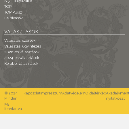
Saját pályázatok
TOP
TOP Plusz
Felhívások
VÁLASZTÁSOK
Választási szervek
Választási ügyintézés
2026-os választások
2024-es választások
Korábbi választások
© 2024
|
Kapcsolat
Impresszum
Adatvédelem
Oldaltérkép
Akadálymente
Minden
nyilatkozat
jog
fenntartva.