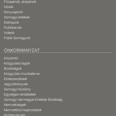
Főispánok, alispánok
Hősök
Könyvajánló
Somogyi értékek
Életrajzok
Publikációk
Videók
Fotók Somogyról
ÖNKORMÁNYZAT
Köszöntő
Közgyűlési tagok
Bizottságok
Közgyűlés munkaterve
Előterjesztések
Jegyzőkönyvek
Somogyi Közlöny
Egységes rendeletek
Somogy Vármegyei Értéktár Bizottság
Nemzetiségek
Nemzetközi kapcsolatok
Közbeszerzés