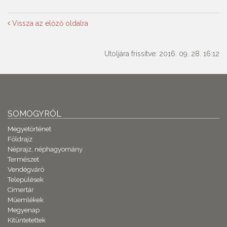
Vissza az előző oldalra
Utoljára frissítve: 2016. 09. 28. 16:12
SOMOGYRÓL
Megyetörténet
Földrajz
Néprajz, néphagyomány
Természet
Vendégváró
Települések
Címertár
Műemlékek
Megyenap
Kitüntetettek